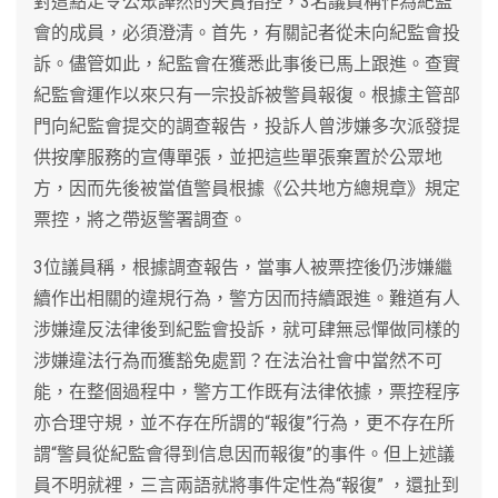
對這點足令公眾譁然的失實指控，3名議員稱作為紀監
會的成員，必須澄清。首先，有關記者從未向紀監會投
訴。儘管如此，紀監會在獲悉此事後已馬上跟進。查實
紀監會運作以來只有一宗投訴被警員報復。根據主管部
門向紀監會提交的調查報告，投訴人曾涉嫌多次派發提
供按摩服務的宣傳單張，並把這些單張棄置於公眾地
方，因而先後被當值警員根據《公共地方總規章》規定
票控，將之帶返警署調查。
3位議員稱，根據調查報告，當事人被票控後仍涉嫌繼
續作出相關的違規行為，警方因而持續跟進。難道有人
涉嫌違反法律後到紀監會投訴，就可肆無忌憚做同樣的
涉嫌違法行為而獲豁免處罰？在法治社會中當然不可
能，在整個過程中，警方工作既有法律依據，票控程序
亦合理守規，並不存在所謂的“報復”行為，更不存在所
謂“警員從紀監會得到信息因而報復”的事件。但上述議
員不明就裡，三言兩語就將事件定性為“報復” ，還扯到