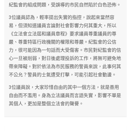
紀監會的組成問題，受誤導的市民自然陷於白色恐佈。
3位議員認為，輕率提出失實的指控，說起來當然容
易，但須知道議員言論對社會影響力何其重大，所以
《立法會立法屆和議員章程》要求議員尊重議員的尊
嚴、尊重特區行政機關的權限和尊嚴。紀監會的公信
力，很可能因為一句話而大受傷害。市民對紀監會的信
心一旦被削弱，對日後處理投訴的工作，將無可避免地
帶來障礙。對於依法為市民服務的警員來說，此事何其
不公允？警員的士氣遭受打擊，可能引起社會動盪。
3位議員說，大家珍惜自由的其中一個方法，就是善用
自由而不濫用。身為立法議員而言語失實，影響不單是
其個人，更加是整個立法會的聲譽。
文