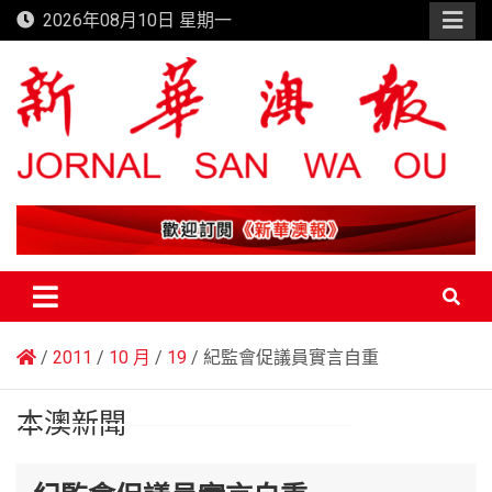
Skip
2026年08月10日 星期一
to
content
新華澳報
2011
10 月
19
紀監會促議員實言自重
本澳新聞