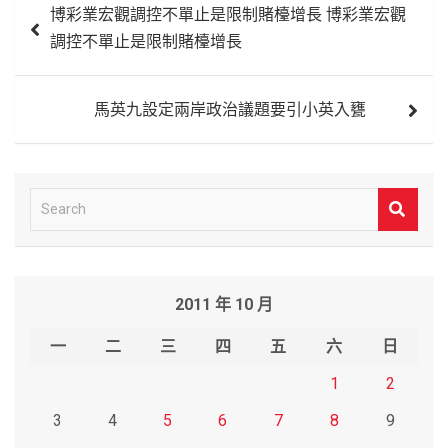
博彩業宏觀調控不單止是限制賭檯增長 博彩業宏觀
章
調控不單止是限制賭檯增長
導
覽
馬英九設定兩岸政治議題要引小英入甕
S
e
a
r
2011 年 10 月
c
h
一
二
三
四
五
六
日
1
2
3
4
5
6
7
8
9