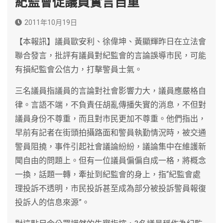
紀監會促議員實言自重
2011年10月19日
【本報訊】議員歐安利、徐偉坤、黃顯輝昨日在立法會
聯合發言，批評有議員對紀監會的言論誤導市民，可能
有損紀監會公信力，打擊警員士氣。
三名議員指議員的言論對社會影響力大，議員應嚴格自
律。言語不端，不負責任胡亂傳播失實的消息，不但對
議員身份不尊重，而且對市民更加不尊重。他們指出，
早前有記者在街頭拍攝路面和警員執勤情況時，被交通
警員阻撓，事件引起社會議論紛紛，議論集中在維護新
聞自由的問題上。但有一位議員偏偏自成一格，將概念
一換，話題一轉，牽扯到紀監會的身上，指“紀監會處
理投訴不透明，市民投訴甚至成為部分被投訴警員報復
投訴人的信息來源”。