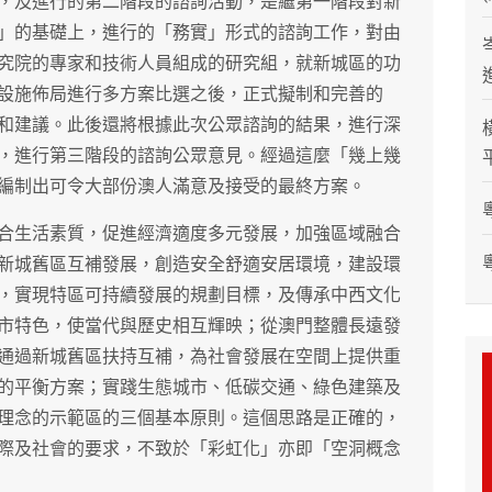
，及進行的第二階段的諮詢活動，是繼第一階段對新
」的基礎上，進行的「務實」形式的諮詢工作，對由
究院的專家和技術人員組成的研究組，就新城區的功
設施佈局進行多方案比選之後，正式擬制和完善的
和建議。此後還將根據此次公眾諮詢的結果，進行深
，進行第三階段的諮詢公眾意見。經過這麼「幾上幾
編制出可令大部份澳人滿意及接受的最終方案。
合生活素質，促進經濟適度多元發展，加強區域融合
新城舊區互補發展，創造安全舒適安居環境，建設環
，實現特區可持續發展的規劃目標，及傳承中西文化
市特色，使當代與歷史相互輝映；從澳門整體長遠發
通過新城舊區扶持互補，為社會發展在空間上提供重
的平衡方案；實踐生態城市、低碳交通、綠色建築及
理念的示範區的三個基本原則。這個思路是正確的，
際及社會的要求，不致於「彩虹化」亦即「空洞概念