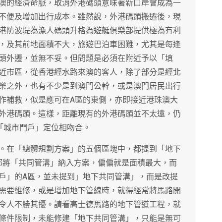
澳的經濟命脈，取消外港碼頭意味著新口岸會成為一
不便及增加出行成本。雖然說，外港碼頭搬遷後，現
港防波堤為漁人碼頭升格為遊艇俱樂部提供極為有利
，及其前地面積不大，旅遊巴泊車困難，尤其是每逢
頭外遷，並無不妥。但問題是必須在附近予以「填
近市區，從香港經水路來澳的客人，除了部分是經北
樂之外，也有不少是到澳門公幹，或是澳門居民出行
作補救，似是應可在A區的東側，亦即接近港珠澳大
外港碼頭。這樣，距離現有的外港碼頭並不太遠，仍
「城市門戶」定位相吻合。
。在「總體規劃方案」的五個區塊中，都提到「地下
案都將「共同管溝」納入方案，偏偏就是面積最大，而
戶」的A區，並未提到」地下共同管溝」，而是改提
需要維修，或是增加地下管線時，就得經常將馬路開
令人不勝其擾。請看高士德馬路的地下管道工程，就
條件限制，未能修建「地下共同管溝」，只能是無可