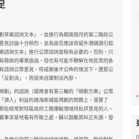
足
c
h
劃草案諮詢文本」，並進行為期兩個月的第二階段公
意見討論十分熱烈，並為是否應該保留外港碼頭引起
案諮詢文本」進行公眾諮詢是極有必要的。否則，只
有極高的專業造詣，但也有可能不瞭解在地民眾的各
有諮詢公眾意見，待成案後才公佈的情況下，遭惹公
「反對派」，而是來自建制派內部。
規劃」的諮詢（還將會有第三輪的「規劃方案」公眾
«
「澳人」利益的填海新城區規劃的問題上，落實了
那些經常對特區政府工務運輸領域持批評意見的人，
實事求是地看有所取之處，籍以鼓勵其糾正失誤，發