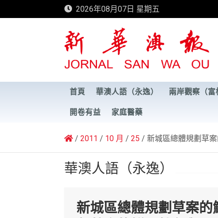
Skip
2026年08月07日 星期五
to
content
新華澳報
首頁
華澳人語（永逸）
兩岸觀察（富
開卷有益
家庭醫藥
2011
10 月
25
新城區總體規劃草案
華澳人語（永逸）
新城區總體規劃草案的