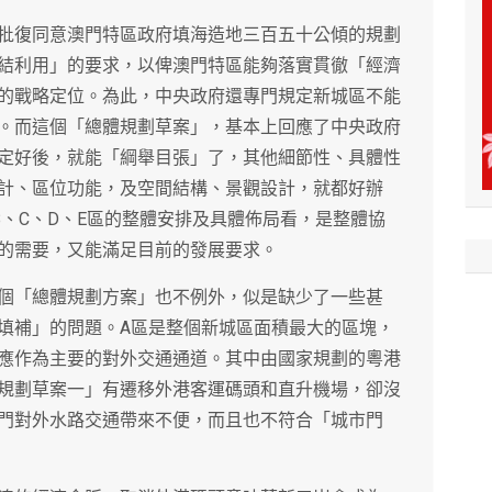
批復同意澳門特區政府填海造地三百五十公傾的規劃
結利用」的要求，以俾澳門特區能夠落實貫徹「經濟
的戰略定位。為此，中央政府還專門規定新城區不能
。而這個「總體規劃草案」，基本上回應了中央政府
定好後，就能「綱舉目張」了，其他細節性、具體性
計、區位功能，及空間結構、景觀設計，就都好辦
、C、D、E區的整體安排及具體佈局看，是整體協
的需要，又能滿足目前的發展要求。
個「總體規劃方案」也不例外，似是缺少了一些甚
填補」的問題。A區是整個新城區面積最大的區塊，
應作為主要的對外交通通道。其中由國家規劃的粵港
規劃草案一」有遷移外港客運碼頭和直升機場，卻沒
門對外水路交通帶來不便，而且也不符合「城市門