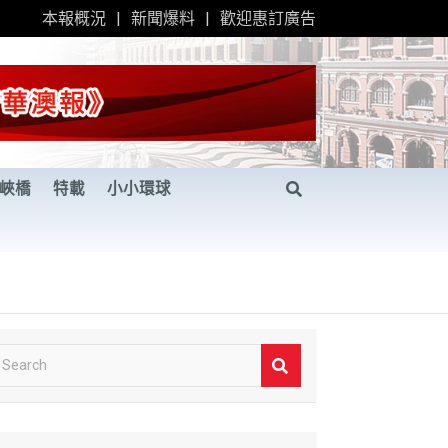
本報概況
新聞爆料
歡迎惠訂廣告
峽橋
特載
小小環球
S