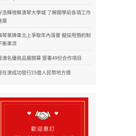
岑浩輝視察澳琴大學城 了解開學前各項工作
進展
橫琴單牌車北上爭取年內落實 擬採用預約制
平衡車流
粵澳名優商品展開幕 簽署49份合作項目
粵在澳成功發行25億人民幣地方債