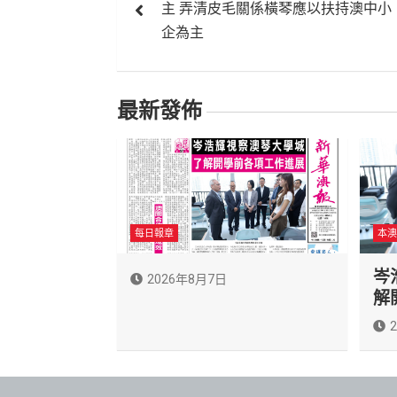
主 弄清皮毛關係橫琴應以扶持澳中小
導
企為主
覽
最新發佈
每日報章
本澳
岑
2026年8月7日
解