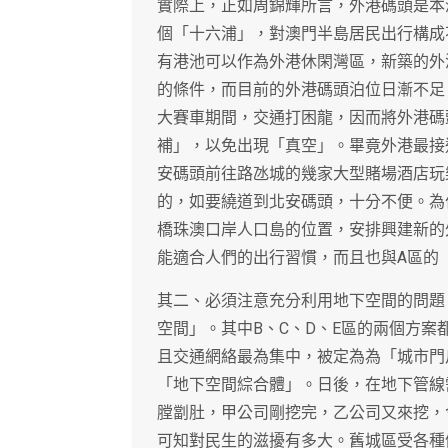
實際上，正如周錦輝所言，外港碼頭是本
個「十六浦」，對澳門半島居民出行構成
有港池可以作為外港休閑灣區，新築的外
的條件，而目前的外港碼頭泊位日漸不足
大賽車期間，交通打困龍，因而將外港碼
補」，以免出現「真空」。畢竟外港最接
安碼頭前往路氹城的幾家大型賭場酒店玩
的，如要繞道到北安碼頭，十分不便。為
橋珠澳口岸人口島的位置，安排興建新的
能適合人們的出行習慣，而且也與A區的
其二、必須注意充分利用地下空間的問題
空間」。其中B、C、D、E區的兩個方
且交通網絡最為集中，被定為為「城市門
「地下空間綜合體」。日後，在地下管線
膛劏肚，甲公司剛挖完，乙公司又來挖，
可知對民生的滋擾有多大。舊城區受各種