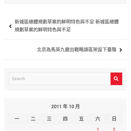
文
新城區總體規劃草案的鮮明特色與不足 新城區總體
章
規劃草案的鮮明特色與不足
導
覽
北京為馬英九撤出戰略誤區架設下臺階
S
e
a
r
2011 年 10 月
c
h
一
二
三
四
五
六
日
1
2