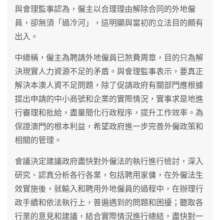
與會理監事認為，僱主以合理理由解除合同的外地僱
員，卻無須「過冷河」，這明顯與當初的立法目的頗有
出入。
中總稱，僱主為聘請外地僱員已煞費周章，目的只為解
決現實人力資源不足的矛盾。與會理監事表示，要真正
解決本澳人資不足問題，除了促請政府有關部門應根據
提出申請的中小商號和企業的實際情況，實事求是地進
行審理和批給，盡量簡化行政程序，提升工作效率。為
保證澳門的根本利益，希望政府進一步完善外僱政策和
相關的管理。
會議決定建議政府盡快對外僱法的執行進行檢討，深入
研究、認真分析各行各業，包括聘用家傭，在外僱法生
效實施後，就輸入和聘用外地僱員的過程中，在辦理行
政手續和依法執行上，普遍遇到的問題和困擾；聽取各
行業的意見和建議，結合實際情況進行總結，盡快對一