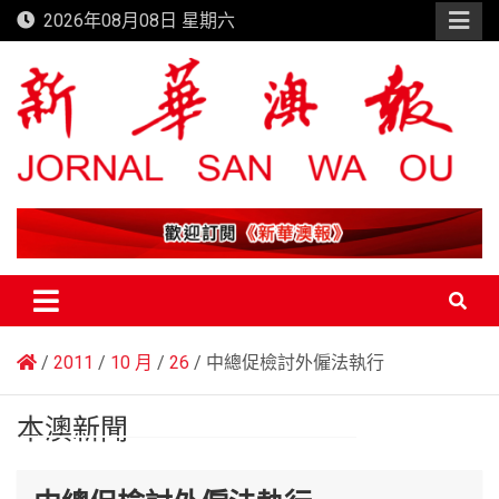
Skip
2026年08月08日 星期六
to
content
新華澳報
2011
10 月
26
中總促檢討外僱法執行
本澳新聞