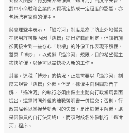
到極大困擾，特別是外地僱員「過冷河」制度不完善，
對中小商號和企業的人資穩定造成一定程度的影響，亦
包括聘有家傭的僱主。
與會理監事表示，「過冷河」制度是為了防止外地僱員
在聘用許可期內因「跳槽」提出辭職而制定。但該措施
卻間接令到一些存心「跳槽」的外僱工作表現不積極，
蓄意「博炒」，以規避「過冷河」規限，目的希望僱主
盡快解僱，以便可以盡快投入新的工作。
其實，這種「博炒」的情況，正是需要以「過冷河」制
度去規管「跳槽」外僱。但是，據僱主向相關部門了
解，「過冷河」的執行必須由僱主主動向行政當局書面
提出，還需附同外僱的離職聲明書一併提交；否則，行
政當局難以掌握勞動合同的失效，是出於僱主解僱，還
是因僱員的自行決定終止，而須對該名外僱執行「過冷
河」程序。