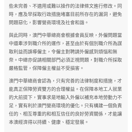
些未完善、不適用或難以操作的法律條文進行修改。同
時，應及早採取行政措施堵塞目前所存在的漏洞，避免
問題惡化，影響營商環境及社會和諧。
與此同時，澳門中華總商會根據會員反映，外僱問題當
中還牽涉到職介所的運作，甚至由於有個別職介所為謀
取利益而誤導僱主，令僱主對聘請外僱感到煩惱和無
奈。中總亦促請相關部門必須正視問題，對職介所採取
嚴格監管，保障僱主權益不受損害。
澳門中華總商會認為，只有完善的法律制度和措施，才
能真正保障勞資雙方的合理權益。在保障本地工人就業
的大前提下，實事求是地輸入外僱以補充本地勞動力不
足，實有利於澳門營商環境的優化。只有構建一個負責
任的、相互尊重的和相互信任的良好勞資關係，才能讓
本澳經濟得以持續、健康、穩定發展。