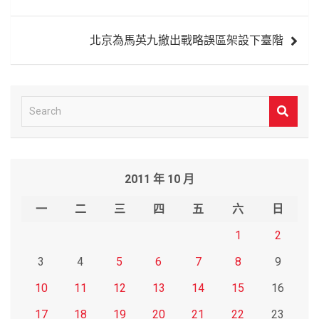
導
覽
北京為馬英九撤出戰略誤區架設下臺階
S
e
a
r
2011 年 10 月
c
h
一
二
三
四
五
六
日
1
2
3
4
5
6
7
8
9
10
11
12
13
14
15
16
17
18
19
20
21
22
23