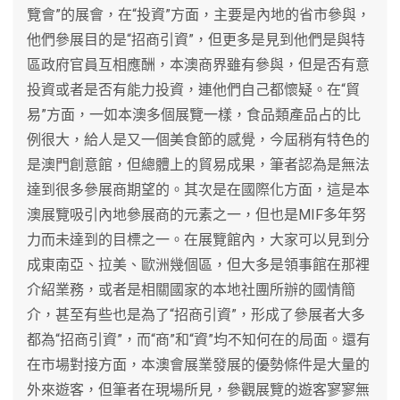
覽會”的展會，在“投資”方面，主要是內地的省市參與，
他們參展目的是“招商引資”，但更多是見到他們是與特
區政府官員互相應酬，本澳商界雖有參與，但是否有意
投資或者是否有能力投資，連他們自己都懷疑。在“貿
易”方面，一如本澳多個展覽一樣，食品類產品占的比
例很大，給人是又一個美食節的感覺，今屆稍有特色的
是澳門創意館，但總體上的貿易成果，筆者認為是無法
達到很多參展商期望的。其次是在國際化方面，這是本
澳展覽吸引內地參展商的元素之一，但也是MIF多年努
力而未達到的目標之一。在展覽館內，大家可以見到分
成東南亞、拉美、歐洲幾個區，但大多是領事館在那裡
介紹業務，或者是相關國家的本地社團所辦的國情簡
介，甚至有些也是為了“招商引資”，形成了參展者大多
都為“招商引資”，而“商”和“資”均不知何在的局面。還有
在市場對接方面，本澳會展業發展的優勢條件是大量的
外來遊客，但筆者在現場所見，參觀展覽的遊客寥寥無