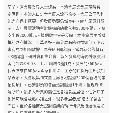
早前，有會展業界人士認為，本澳會展業發展現時有一
定困難，本澳人口少令會展人流不夠多，會展公司盈利
能力亦遇上瓶頸，但發展勢頭仍然良好。統計局資料顯
示，去年展覽活動主辦機構的總收入共2300多萬元，總
支出近2000萬元。這個數字只是反映了本澳會展主辦機
構的盈利情況，不算很好。而參展商的效益如何？筆者
未有見到相關數據，早在MIF開幕前，當局就公佈將有
47場論壇、研討會和推介會。報名參與的海內外嘉賓和
客商超過3700人，比上屆增長逾1成，參展的350多個
代表團來自60多個國家和地區。主辦的貿促局主席張祖
榮表示，大會收集到來自世界各地超過2200個新增商業
配對項目，已安排預約會面洽談超過1千場。但現場瞭
解所知，最多人聚集的攤位是各種食品展位，估計除了
他們可能會賺點小錢之外，很多參展者是“陪太子讀書”
而已。至於各種商業配對協議的執行情況及後續發展如