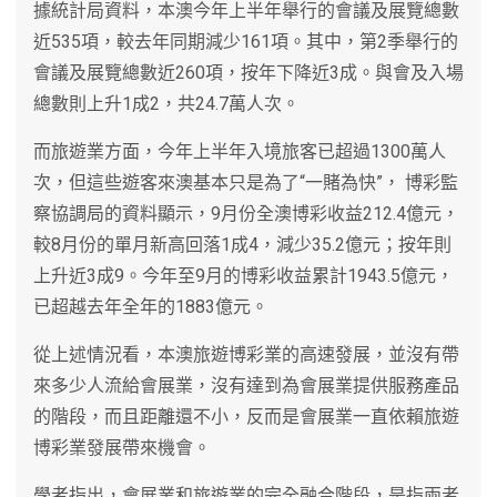
據統計局資料，本澳今年上半年舉行的會議及展覽總數
近535項，較去年同期減少161項。其中，第2季舉行的
會議及展覽總數近260項，按年下降近3成。與會及入場
總數則上升1成2，共24.7萬人次。
而旅遊業方面，今年上半年入境旅客已超過1300萬人
次，但這些遊客來澳基本只是為了“一賭為快”， 博彩監
察協調局的資料顯示，9月份全澳博彩收益212.4億元，
較8月份的單月新高回落1成4，減少35.2億元；按年則
上升近3成9。今年至9月的博彩收益累計1943.5億元，
已超越去年全年的1883億元。
從上述情況看，本澳旅遊博彩業的高速發展，並沒有帶
來多少人流給會展業，沒有達到為會展業提供服務產品
的階段，而且距離還不小，反而是會展業一直依賴旅遊
博彩業發展帶來機會。
學者指出，會展業和旅遊業的完全融合階段，是指兩者