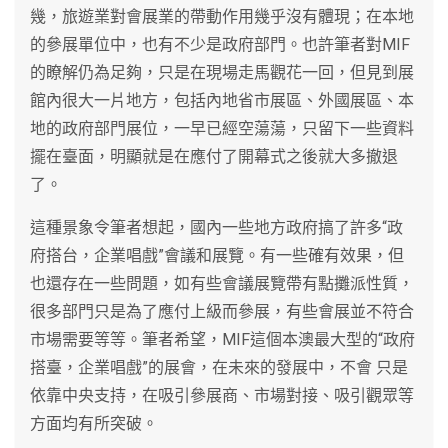
幾，旅遊業對會展業的帶動作用幾乎沒有體現；在本地
的參展單位中，也有不少是政府部門。也許筆者對MIF
的瞭解仍為足夠，只是在現場走馬觀花一回，但見到展
館內很大一片地方，包括內地省市展區、外國展區、本
地的政府部門展位，一早已經空蕩蕩，只留下一些資料
擺在臺面，明顯就是在應付了開幕式之後就大多撤退
了。
這種景象令筆者想起，國內一些地方政府搞了許多“政
府搭台，企業唱戲”會議和展覽。有一些確有效果，但
也還存在一些問題，如有些會議展覽帶有點攤派性質，
很多部門只是為了應付上級而參展，有些會展並不符合
市場需要等等。筆者希望，MIF這個本澳最大型的“政府
搭臺，企業唱戲”的展會，在未來的發展中，不會 只是
依靠中央支持，在吸引參展商、市場對接、吸引觀眾等
方面均有所突破。