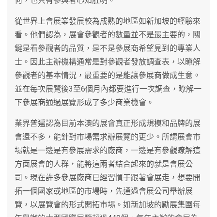
何，也只有參與者心知肚明。
從世界上會展業發展較為成熟的地區如新加坡的經驗來
看。他們認為，展會參觀者的數量並不是最主要的，關
鍵是看參觀者的品質，是不是參展商希望見到的專業人
士。因此主辦機構通常是對參觀者發放調查表，以瞭解
參觀者的基本情況，最重要的是能讓參展商做成生意。
並在每次展覽後3至6個月內都要進行一次調查，瞭解一
下參展商通過展覽形成了多少商業機會。
業界普遍認為目前本澳的展會真正形成規模和品牌的展
會還不多，能針對市場需求辦展覽的更少。所謂展會市
場就是一邊是有參展需求的廠商，一邊是有參觀瞭解這
方面展會的人群，能將這兩者結合起來的就是會展公
司。現在許多參展廠商已經習慣于跟著會展走，想要開
拓一個國家或地區的市場時，先通過會展公司舉辦展
覽，以展覽會的形式開拓市場。如新加坡的勵展集團每