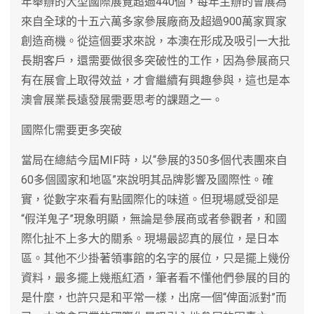
年舉辦的大型國際展覽超過440個，每年主辦的會展為
來自全球的十五六萬多家參展廠商及超過900萬家買家
創造商機。從這個要求來說，本澳在形成及吸引一大批
長期客戶，還需要做很多突破性的工作，因為參展商只
有在展會上取得效益，才會繼續有興趣參與，這也是本
澳會展業長遠發展需要思考的課題之一。
國際化需要更多突破
當局在總結今屆MIF時，以“參展的350多個代表團來自
60多個國家和地區”來說明其品牌影響及國際性。確
實，從數字來看有點國際化的味道。但現場感受卻是
“假洋鬼子”現象明顯，無論是參展商或者參觀者，和國
際化扯不上多大的關系。現場最認真的展位，是日本
區。其他不少掛著領事館的名字的展位，只是擺上幾份
資料，最多擺上幾瓶紅酒，筆者看不懂他們參展的目的
是什麼，也許只是和平常一樣，出席一個“俾面派對”而