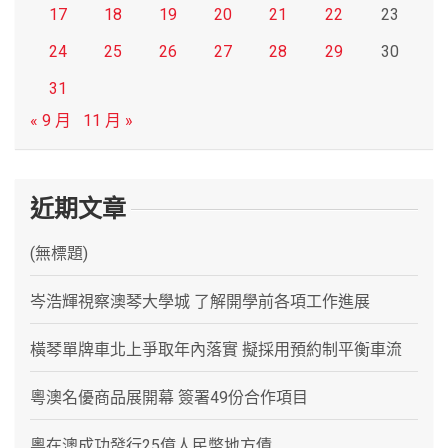
17
18
19
20
21
22
23
24
25
26
27
28
29
30
31
« 9 月
11 月 »
近期文章
(無標題)
岑浩輝視察澳琴大學城 了解開學前各項工作進展
橫琴單牌車北上爭取年內落實 擬採用預約制平衡車流
粵澳名優商品展開幕 簽署49份合作項目
粵在澳成功發行25億人民幣地方債