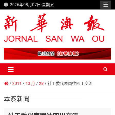
Skip
2026年08月07日 星期五
to
content
新華澳報
2011
10 月
28
社工委代表團往四川交流
本澳新聞