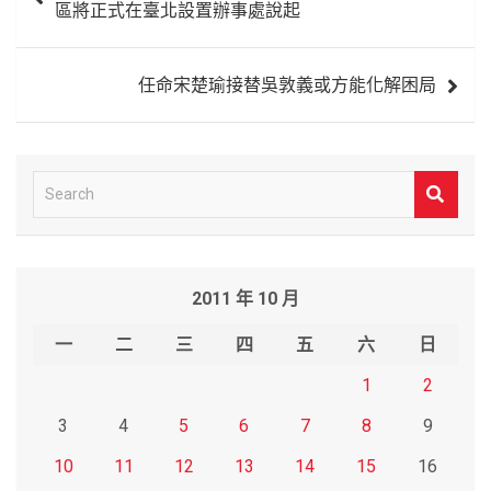
區將正式在臺北設置辦事處說起
導
覽
任命宋楚瑜接替吳敦義或方能化解困局
S
e
a
r
2011 年 10 月
c
h
一
二
三
四
五
六
日
1
2
3
4
5
6
7
8
9
10
11
12
13
14
15
16