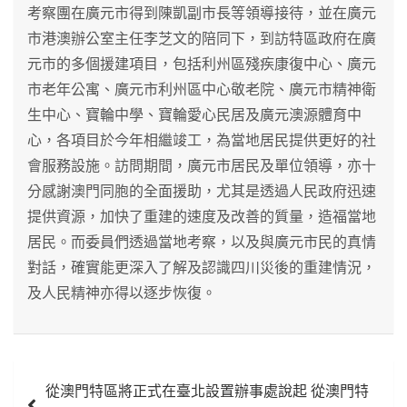
考察團在廣元市得到陳凱副市長等領導接待，並在廣元
市港澳辦公室主任李芝文的陪同下，到訪特區政府在廣
元市的多個援建項目，包括利州區殘疾康復中心、廣元
市老年公寓、廣元市利州區中心敬老院、廣元市精神衛
生中心、寶輪中學、寶輪愛心民居及廣元澳源體育中
心，各項目於今年相繼竣工，為當地居民提供更好的社
會服務設施。訪問期間，廣元市居民及單位領導，亦十
分感謝澳門同胞的全面援助，尤其是透過人民政府迅速
提供資源，加快了重建的速度及改善的質量，造福當地
居民。而委員們透過當地考察，以及與廣元市民的真情
對話，確實能更深入了解及認識四川災後的重建情況，
及人民精神亦得以逐步恢復。
文
從澳門特區將正式在臺北設置辦事處說起 從澳門特
章