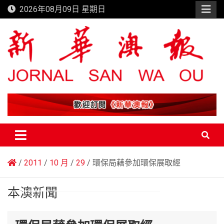
Skip
2026年08月09日 星期日
to
content
新華澳報
2011
10 月
29
環保局藉參加環保展取經
本澳新聞