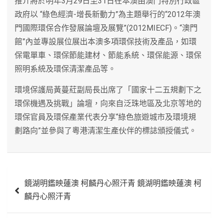
推介將於明年3月29日至31日在本澳由澳門特別行政區
政府以 “綠色經濟-增長新動力”為主題舉行的“2012年澳
門國際環保合作發展論壇及展覽”(2012MIECF)。“澳門
館”內並專設展位展出本澳多項環保技術及產品，如環
保電單車、環保節能建材、節能系統、環保能源、環保
照明系統及環保清潔產品等。
環境保護局黃蔓葒副局長出席了「國家十二五規劃下之
環保機遇及挑戰」論壇，向來自泛珠地區及北京等地的
環保官員及環保產業代表分享“綠色旅遊城市及環境規
劃路向”並參與了粵港清潔生產伙伴的標誌頒授儀式。
文
鏡湖明鑑映蓮澳 柯麟丹心照汗青 鏡湖明鑑映蓮澳 柯
章
麟丹心照汗青
導