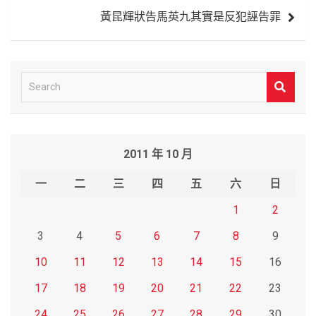
覽
黃昆輝狀告馬英九其實是反犯誣告罪
S
e
a
r
2011 年 10 月
c
h
一
二
三
四
五
六
日
1
2
3
4
5
6
7
8
9
10
11
12
13
14
15
16
17
18
19
20
21
22
23
24
25
26
27
28
29
30