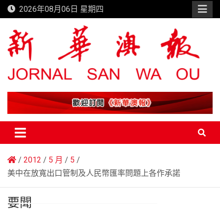
Skip
2026年08月06日 星期四
to
content
新華澳報
2012
5 月
5
美中在放寬出口管制及人民幣匯率問題上各作承諾
要聞