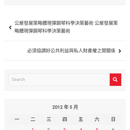
文
公屋發展策略體現彈鋼琴科學決策藝術 公屋發展策
章
略體現彈鋼琴科學決策藝術
導
覽
必須協調好公共利益與私人財產權之間關係
S
e
a
r
2012 年 5 月
c
h
一
二
三
四
五
六
日