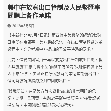
美中在放寬出口管制及人民幣匯率
問題上各作承諾
2012年5月5日
【中新社北京5月4日電】第四輪中美戰略與經濟對話4
日晚間在京閉幕，美方最終承諾，在出口管制體系改革
過程中，充分考慮中方提出給予公平待遇的要求。
此前，儘管美國官員一再就放寬出口管制放出口風，但
因其屢屢“口惠而實不至”而被中方譏為“只聽樓梯響不見
人下來”。如，美國正在研究放寬商業衛星設備出口，
但同時強調繼續嚴控對中國的出口。
“據我所知，這是美方首次對此做出的非常明確的承
諾，此舉一旦落實，有助於平衡中美貿易。”接受記者
採訪時，中國財政部副部長朱光耀說。