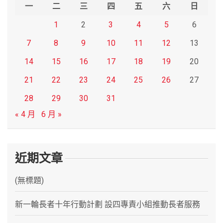
h
一
二
三
四
五
六
日
1
2
3
4
5
6
7
8
9
10
11
12
13
14
15
16
17
18
19
20
21
22
23
24
25
26
27
28
29
30
31
« 4 月
6 月 »
近期文章
(無標題)
新一輪長者十年行動計劃 設四專責小組推動長者服務