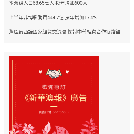
本澳總人口68.65萬人 按年增加600人
上半年非博彩消費444.7億 按年增加17.4%
灣區葡西語國家經貿交流會 探討中葡經貿合作新路徑