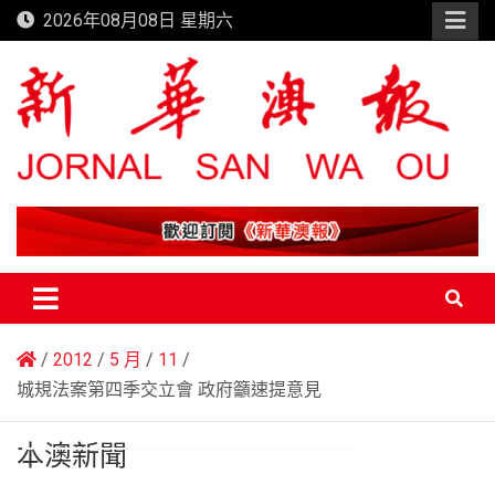
Skip
2026年08月08日 星期六
to
content
新華澳報
2012
5 月
11
城規法案第四季交立會 政府籲速提意見
本澳新聞