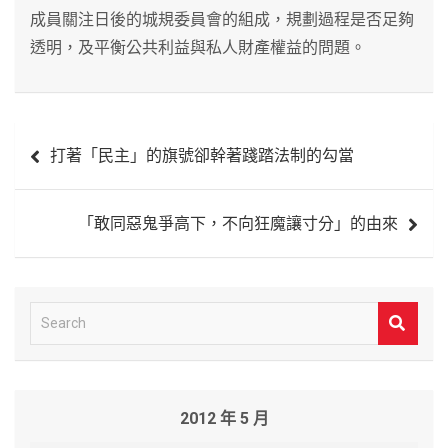
成員關注日後的城規委員會的組成，規劃過程是否足夠
透明，及平衡公共利益與私人財產權益的問題。
文
打著「民主」的旗號卻幹著踐踏法制的勾當
章
導
「敢同惡鬼爭高下，不向狂魔讓寸分」的由來
覽
S
e
a
r
2012 年 5 月
c