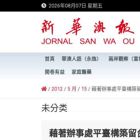
Skip
2026年08月07日 星期五
to
content
新華澳報
首頁
華澳人語（永逸）
兩岸觀察（富
開卷有益
家庭醫藥
2012
5 月
15
藉著辦事處平臺構築
未分类
藉著辦事處平臺構築留