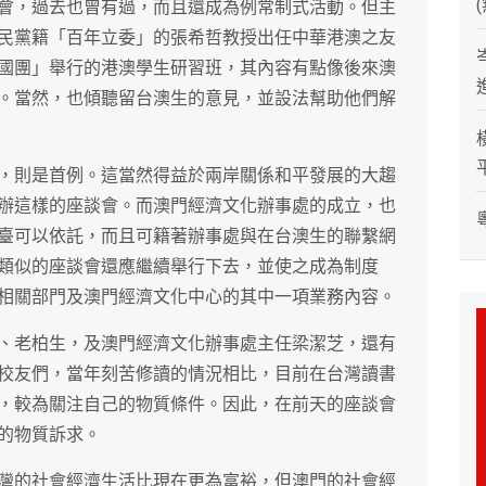
會，過去也曾有過，而且還成為例常制式活動。但主
民黨籍「百年立委」的張希哲教授出任中華港澳之友
國團」舉行的港澳學生研習班，其內容有點像後來澳
。當然，也傾聽留台澳生的意見，並設法幫助他們解
，則是首例。這當然得益於兩岸關係和平發展的大趨
辦這樣的座談會。而澳門經濟文化辦事處的成立，也
臺可以依託，而且可籍著辦事處與在台澳生的聯繫網
類似的座談會還應繼續舉行下去，並使之成為制度
相關部門及澳門經濟文化中心的其中一項業務內容。
、老柏生，及澳門經濟文化辦事處主任梁潔芝，還有
校友們，當年刻苦修讀的情況相比，目前在台灣讀書
，較為關注自己的物質條件。因此，在前天的座談會
的物質訴求。
灣的社會經濟生活比現在更為富裕，但澳門的社會經