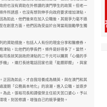
政府也沒有資助在外修讀的澳門學生的政策。但老一
條件所誘惑，也沒有想到伸手向政府要求增加津貼，
因為如此，他們後來在加入公職後，其競爭力毫不遜
至在創意方面，他們因為受益於台灣當局鼓勵學生獨
列的資助措施，包括人人有份的現金分享和醫療券，
育津貼，比他們的學長們，條件是好得多了。當然，
裕司長就笑說政府津貼的二千元可以購買「心儀的手
手機」，連打長途電話回家也是「能鏗即鏗」，與家
。正因為如此，才自我培養成為精英，與在澳門和其
過渡期「公務員本地化」的浪潮，進入公職，並逐步
。為此，張裕司長和譚俊榮主任前天苦口婆心，予以
環境，刻苦修讀，增強自己的競爭優勢。