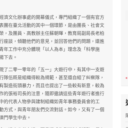
c
h
經濟文化辦事處的開幕儀式，專門組織了一個有官方
表團在臺北活動的其中一個環節，是由團長、社會文
榮，及團員、高教辦主任蘇朝暉，教育局副局長老柏
行座談，傾聽他們的意見，並回答他們的問題，還進
青年工作中充分體現「以人為本」理念及「科學施
揚下去。
現了二零一零年的「五一」大遊行中，有其中一支遊
行隊伍既是組織得較為規範，甚至還自組了糾察隊，
«
有製造街頭暴力，而且也提出了一些較有新意，較為
作的張裕司長的注意，隨即邀請這些青年遊行者進行
中的代表人物參與建制組織如青年事務委員會的工
動方式，與青年朋友們交流對話。如今，又有了一個
澳門學生中去。