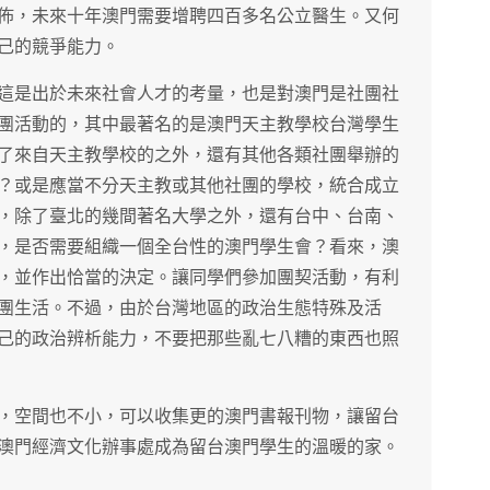
佈，未來十年澳門需要增聘四百多名公立醫生。又何
己的競爭能力。
這是出於未來社會人才的考量，也是對澳門是社團社
團活動的，其中最著名的是澳門天主教學校台灣學生
了來自天主教學校的之外，還有其他各類社團舉辦的
？或是應當不分天主教或其他社團的學校，統合成立
，除了臺北的幾間著名大學之外，還有台中、台南、
，是否需要組織一個全台性的澳門學生會？看來，澳
，並作出恰當的決定。讓同學們參加團契活動，有利
團生活。不過，由於台灣地區的政治生態特殊及活
己的政治辨析能力，不要把那些亂七八糟的東西也照
，空間也不小，可以收集更的澳門書報刊物，讓留台
澳門經濟文化辦事處成為留台澳門學生的溫暖的家。