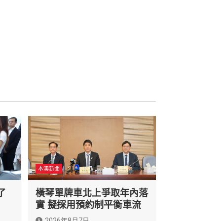
本澳新聞
了
橫琴單牌車北上爭取年內落
實 擬採用預約制平衡車流
2026年8月7日