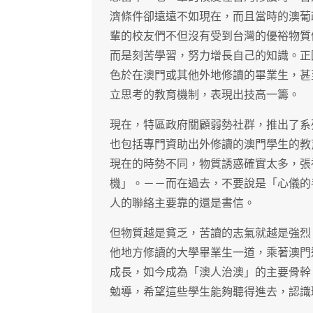
濟條件卻遠遠不如現在，而且當時的澳葡
輩的校友們不但沒有受到台灣的優裕物質
而是刻苦學習，努力增長自己的知識。正
色於在澳門或其他外地修讀的畢業生，甚
立思考的教育機制，表現出技高一籌。
現在，特區政府關顧弱勢社群，推出了系
也包括專門資助出外修讀的澳門學生的教
現在的時勢不同，物質誘惑確實太多，張
機」。－－而在過去，不要說是「心儀的
人的聯絡主要靠的還是書信。
但物質越是貧乏，苦讀的志氣就越是強烈
他地方修讀的大學畢業生一道，乘著澳門
成長，如今成為「澳人治澳」的主要骨幹
勉導，希望這些學生能夠聽得進去，認識