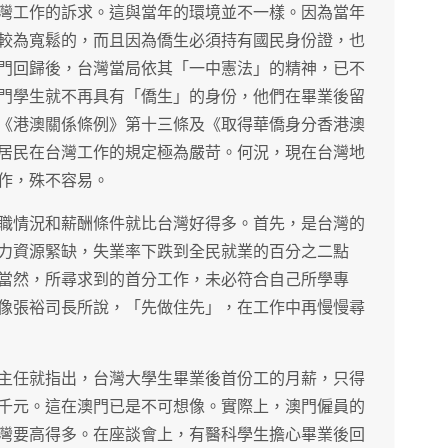
灣工作的訴求。這與當年的環境並不一樣。因為當年
較為寬鬆的，而且因為僑生必須持有國民身份證，也
門回歸後，台灣當局依其「一中憲法」的精神，已不
門學生就不再具有「僑生」的身份，他們在畢業後留
《港澳關係條例》第十三條及《取得華僑身分香港澳
居民在台灣工作的規定極為嚴苛。何況，現在台灣地
作，殊不容易。
職情況和薪酬條件就比台灣好得多。首先，是台灣的
力資源緊缺，失業率下跌到全民就業的百分之二點
當然，所尋求到的首分工作，未必符合自己所學專
像張裕司長所說，「先做住先」，在工作中再慢慢尋
主任就指出，台灣大學生畢業後首份工的月薪，只得
千元。這在澳門已是不可想像。實際上，澳門僱員的
灣要高得多。在座談會上，有醫科學生擔心畢業後回