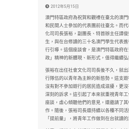
2012年5月15日
澳門特區政府為祝賀和觀禮在臺北的澳門
和民間人士參加的代表團前往臺北。而代
化司司長張裕，副團長、特首辦主任譚俊
生，與在台修讀的三十名澳門學生代表進
行引導。這個座談會，是澳門特區政府在
政」精神的新體現、新形式，值得繼續弘
張裕在出任社會文化司司長後不久，就出
行隊伍的以青年為主幹的新態勢。這支遊
沒有對不參加遊行的居民造成滋擾，更沒
深刻的訴求。這引起了本來就重視青年工
座談，虛心傾聽他們的意見，還邀請了其
作。隨後，張裕司長還持續以各種不同活
「提前量」，將青年工作做到在台就讀的