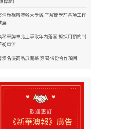
(無標題)
岑浩輝視察澳琴大學城 了解開學前各項工作
進展
橫琴單牌車北上爭取年內落實 擬採用預約制
平衡車流
粵澳名優商品展開幕 簽署49份合作項目