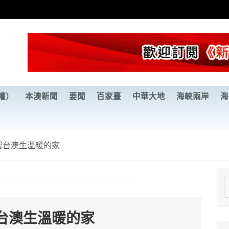
權）
本澳新聞
要聞
百家臺
中華大地
海峽兩岸
海
留台澳生溫暖的家
e
a
台澳生溫暖的家
r