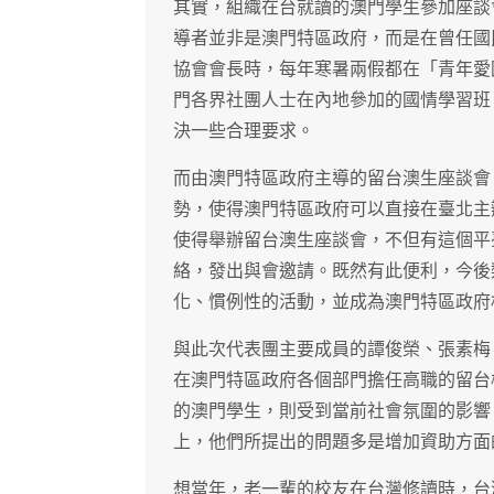
其實，組織在台就讀的澳門學生參加座談
導者並非是澳門特區政府，而是在曾任國
協會會長時，每年寒暑兩假都在「青年愛
門各界社團人士在內地參加的國情學習班
決一些合理要求。
而由澳門特區政府主導的留台澳生座談會
勢，使得澳門特區政府可以直接在臺北主
使得舉辦留台澳生座談會，不但有這個平
絡，發出與會邀請。既然有此便利，今後
化、慣例性的活動，並成為澳門特區政府
與此次代表團主要成員的譚俊榮、張素梅
在澳門特區政府各個部門擔任高職的留台
的澳門學生，則受到當前社會氛圍的影響
上，他們所提出的問題多是增加資助方面
想當年，老一輩的校友在台灣修讀時，台