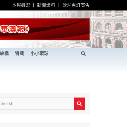
本報概況
新聞爆料
歡迎惠訂廣告
峽橋
特載
小小環球
S