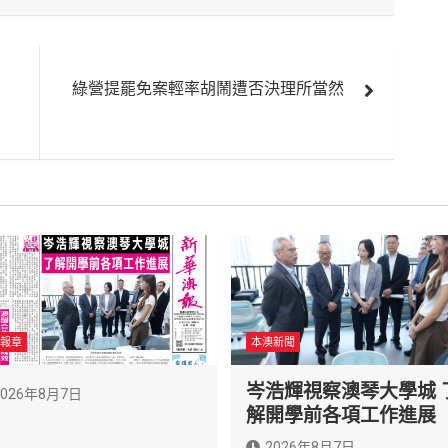
綠營提罷免案輕率胡鬧遭否決理所當然
報章
本澳新聞
岑浩輝視察澳琴大學城 
2026年8月7日
解開學前各項工作進展
2026年8月7日