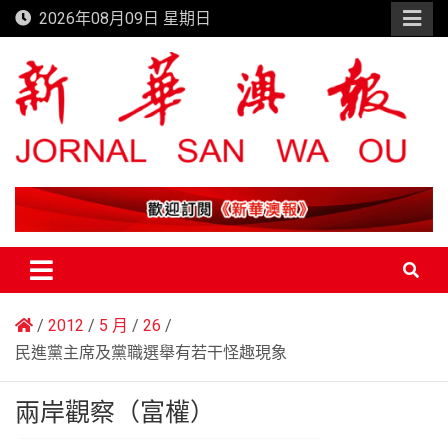
Skip
2026年08月09日 星期日
to
content
新華澳報
2012
5 月
26
民進黨主席及黨職選舉有若干怪趣現象
兩岸觀察（富權）