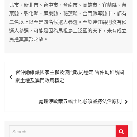
北市、新北市、台中市、台南市、高雄市、宜蘭縣、苗
栗縣、彰化縣、屏東縣、花蓮縣、金門縣等縣市，都有
二名以上以至是四名候選人參選。至於連江縣則沒有候
選人參選，可能是因為馬祖島上泛藍的天下，未有成立
民進黨黨部之故。
文
習仲勛維護國家主權及澳門政局穩定 習仲勛維護國
章
家主權及澳門政局穩定
導
覽
處理涉歐案五幅土地必須堅持法治原則
S