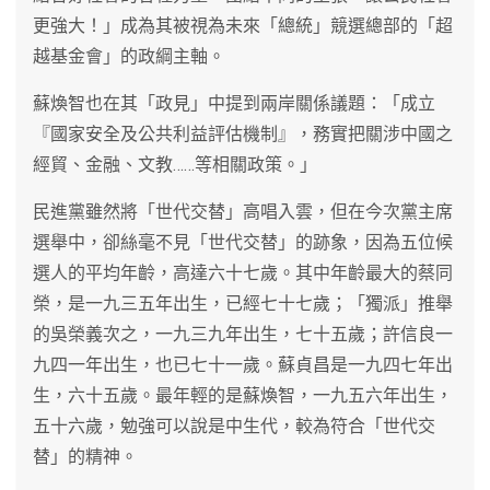
更強大！」成為其被視為未來「總統」競選總部的「超
越基金會」的政綱主軸。
蘇煥智也在其「政見」中提到兩岸關係議題：「成立
『國家安全及公共利益評估機制』，務實把關涉中國之
經貿、金融、文教……等相關政策。」
民進黨雖然將「世代交替」高唱入雲，但在今次黨主席
選舉中，卻絲毫不見「世代交替」的跡象，因為五位候
選人的平均年齡，高達六十七歲。其中年齡最大的蔡同
榮，是一九三五年出生，已經七十七歲；「獨派」推舉
的吳榮義次之，一九三九年出生，七十五歲；許信良一
九四一年出生，也已七十一歲。蘇貞昌是一九四七年出
生，六十五歲。最年輕的是蘇煥智，一九五六年出生，
五十六歲，勉強可以說是中生代，較為符合「世代交
替」的精神。