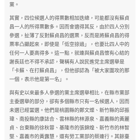
黨。
其實，四位候選人的得票數相加迭總，可能都沒有蘇貞
昌一人的所得票數多。因而會適得其反，由於四人分別
參選，扯薄了反對蘇貞昌的選票，反而是將蘇貞昌的得
票率凸顯起來，即使是「低空掠過」，也要比四人中的
任何一人要高得多。這一點，就連與蘇貞昌懷有心結的
謝長廷也不得不承認，聲稱有人說民進党主席選舉是
「卡蘇、在打蘇貞昌」，但他卻認為「被大家圍攻的那
一個，表示他是第一名」。
與有史以來最多人參選的黨主席選舉相比，在縣市黨部
主委選舉的部分，卻有多個縣市只有一名候選人，因而
未選已經當選。他們是桃園縣的鄭文燦、新竹縣的邱振
瑋、南投縣的康誌合、雲林縣的林源泉、嘉義縣的黃麗
貞、台東縣的徐秋蓉、基隆市的張錦煌、新竹市的林智
堅、嘉義市的黃露慧，還有勞工黨部的蔡連行。其餘臺