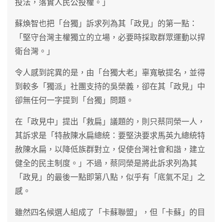
投法，落實人民公投權。」
蘇煥智也把「台獨」訴求列為其「政見」的第一點：
「堅守台灣主權獨立的立場，必要時採取群眾運動以捍
衛台灣。」
令人感到詫異的是，由「台獨大老」辜寬敏提名，並得
到較多「獨派」社團支持的吳榮義，卻在其「政見」中
卻無任何一字提到「台獨」問題。
在「政見中」提出「救扁」議題的，則只蔡同榮一人，
其訴求是「特赦陳水扁總統：要堅決要求馬英九總統特
赦陳水扁，以降低族群對立，促使台灣社會和諧，建立
健全的民主制度。」不過，蔡同榮是將此訴求列為其
「政見」的最後一點即第八點，似乎有「底氣不足」之
感。
雖然四名候選人組成了「卡蘇聯盟」，但「卡蘇」的目