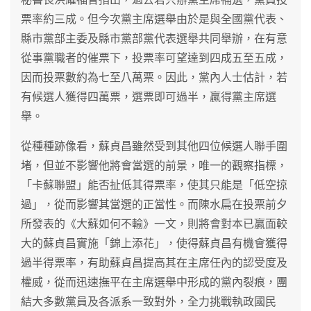
票率約三成。但今次黨主席選舉由於是與全國黨代表、
縣市黨部主委及縣市黨部黨代表選舉共同舉辦，在有意
從事黨職者的催票下，投票率可望達到四成五至五成，
因而投票數約為七至八萬票。因此，黨內人士估計，若
有候選人獲得四萬票，選票即可過半，贏得黨主席選
舉。
從種種跡像看，蘇貞昌雖然受到其他四位候選人聯手圍
堵，但並不影響他將會當選的前景，唯一的觀察指標，
「卡蘇聯盟」能否扯低其得票率，使其只能是「低空掠
過」，從而影響其當選的正當性。而陳水扁在投票前夕
所發表的《大蘇如何不輸》一文，則將會對本已贏面較
大的蘇貞昌實施「錦上添花」，使得蘇貞昌有機會獲得
過半得票率，有助蘇貞昌提高其在主席任內的認受度及
權威，從而迅速撫平在主席選舉中形成的黨內裂痕，團
結大多數黨員及各派系一致對外，全力挑戰執政國民