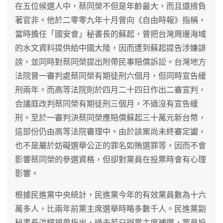
在五位候選人中，蔡同榮不但是年齡最大，而且還揹負
著官非。他於二零零九年十月曾向《自由時報》指稱，
當時擔任「國安會」秘書長的蘇起，曾把台灣周邊海域
的水文資料提供給中國大陸，因而遭到蘇起提告涉嫌誹
謗，並同時對蔡同榮提出附帶民事賠償訴訟。台灣地方
法院曾一審判處蔡同榮有期徒刑六個月，但同時宣告緩
刑兩年。而高等法院則於四月二十四日作出二審宣判，
合議庭改判蔡同榮有期徒刑三個月，不過沒有宣告緩
刑。至於一審判決蔡同榮應賠償蘇起三十萬元新台幣，
這部份仍由高等法院審理中。由於該案尚未終審定讞，
也不是屬於妨礙選舉公正的罪名如賄選罪等，因而不會
影響蔡同榮的參選資格，但卻對黨員在投票時會有心理
影響。
根據民進黨中央統計，民進黨今年的有效黨員數為十六
萬多人，比兩年前黨主席選舉時略多數千人。民進黨副
秘書長洪耀福曾指出，過去若只辦黨主席補選，黨員投