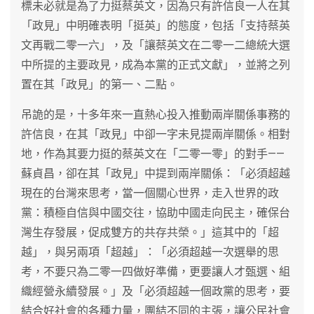
標未必就是為了力挺蔡英文，因為只有許信良一人在其
「政見」中明確表明「挺英」的態度，包括「支持蔡英
文再戰二零一六」，及「讓蔡英文在二零一二總統大選
中所提的主要政見，成為本黨的正式文獻」，並將之列
置在其「政見」的第一、二點。
吊詭的是，十多年來一直熱心投入推動兩岸關係事務的
許信良，在其「政見」中卻一字未見提兩岸關係。相對
地，作為其要力挺的蔡英文在「二零一零」的對手——
蘇貞昌，卻在其「政見」中提到兩岸關係：「必須超越
現在的台灣來思考，當一個關心世界，走入世界的政
黨：積極自信與中國交往，協助中國走向民主，確保台
灣生存發展，促成雙方的共存共榮。」這其中的「超
越」，與另兩項「超越」：「必須超越一次選舉的思
考，不要只為二零一四做好準備，更要讓人才甄選、組
織經營永續發展。」及「必須超越一個政黨的思考，要
結合好社會的各種力量，團結不同的主張，讓公民社會