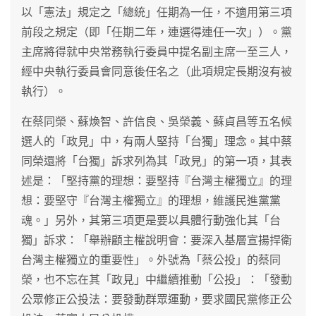
以「憲法」規定之「總統」任期為一任，不適用第三項
前段之規定（即「任期二年，連選得連任一次」）。黨
主席將得就中央常務執行委員中提名副主席一至三人，
經中央執行委員會同意後任名之（此項規定長期沒有被
執行）。
在蔡同榮、蘇煥智、許信良、吳榮義、蘇貞昌等五名候
選人的「政見」中，有兩人堅持「台獨」理念。其中蔡
同榮還將「台獨」訴求列為其「政見」的第一項，其表
述是：「堅持黨的理想：要堅持『台灣主權獨立』的理
想：要堅守『台灣主權獨立』的理想，維護民進黨黨
魂。」另外，其第三項更是要以具體行動強化其「台
獨」訴求：「舉辦顧主權說明會：要深入基層宣揚捍衛
台灣主權獨立的重要性」。外號為「蔡公投」的蔡同
榮，也不忘在其「政見」中繼續推動「公投」：「發動
公眾修正公投法：要發動群眾運動，要求國民黨修正公