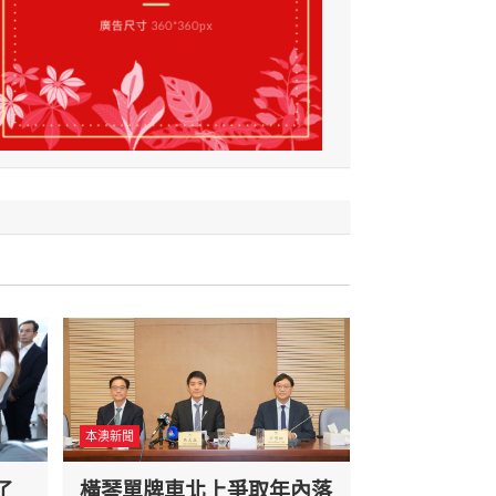
本澳新聞
了
橫琴單牌車北上爭取年內落