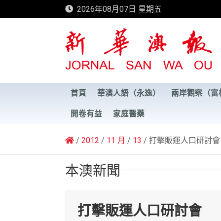
Skip
2026年08月07日 星期五
to
content
新華澳報
首頁
華澳人語（永逸）
兩岸觀察（富
開卷有益
家庭醫藥
2012
11 月
13
打擊販運人口研討會
本澳新聞
打擊販運人口研討會