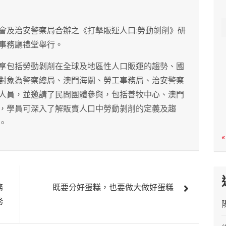
c
h
會及治安警察局合辦之《打擊販運人口:勞動剝削》研
事務廳禮堂舉行。
享包括勞動剝削在全球及地區性人口販運的趨勢、國
對象為警察總局、澳門海關、勞工事務局、治安警察
人員，並邀請了民間團體參與，包括善牧中心、澳門
，學員可深入了解販賣人口中勞動剝削的定義及趨
。
«
務
既要分好蛋糕，也要做大做好蛋糕
務