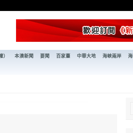
權）
本澳新聞
要聞
百家臺
中華大地
海峽兩岸
海
e
a
r