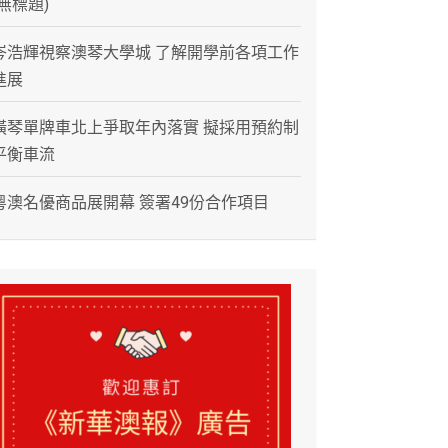
(無標題)
岑浩輝視察澳琴大學城 了解開學前各項工作
進展
橫琴單牌車北上爭取年內落實 擬採用預約制
平衡車流
粵澳名優商品展開幕 簽署49份合作項目