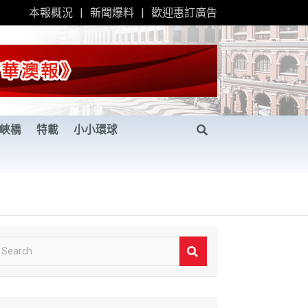
本報概況
新聞爆料
歡迎惠訂廣告
峽橋
特載
小小環球
S