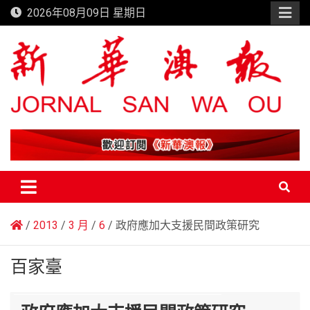
Skip
2026年08月09日 星期日
to
content
新華澳報
2013
3 月
6
政府應加大支援民間政策研究
百家臺