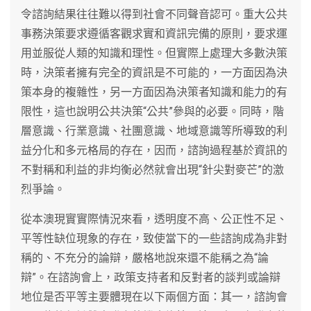
令諮詢結果往往難以得到社會不同聲音認可。重大公共
事務決策要求遵循客觀求實和資訊完備的原則，要求運
用並服從人類的知識和理性。但實際上處理大多數決策
時，決策者擁有完全的資訊是不可能的，一方面因為決
策本身的複雜性，另一方面因為決策者知識和能力的有
限性，這也說明公共決策“公共”參與的必要。同時，階
層意識、行業意識、社團意識、地域意識等所導致的利
益分化和多元格局的存在，因而，諮詢過程基於資訊的
不對稱和利益的非均衡必然就會出現“針尖對麥芒”的激
烈爭論。
從本澳現實實際情況來看，透明度不高、公正性不足、
平等性缺位現象的存在，致使當下的一些諮詢成為非對
稱的、不充分的論辯，嚴格地說來還不能稱之為“論
辯”。在諮詢會上，政策支持者和反對者的談判或論辯
地位是否平等主要體現在以下兩個方面：其一，諮詢會