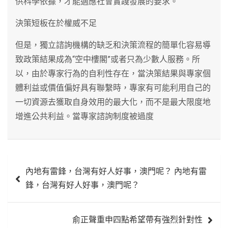
供科學依據，才能適應社會實踐發展的要求。
決策短板在於權威不足
但是，獨立諮詢機構的缺乏和決策流程的簡單化容易導
致政策結果成為“空中樓閣”或者只為少數人服務。所
以，由於專家行為的自利性存在，當決策結果與專家個
體利益或價值偏好具有聯繫時，專家有可能利用自己的
一切資源去獲取自身效用的最大化，而不是最大限度地
增進公共利益。當專家諮詢制度被過度
文
內地有雷鋒，台灣有好人好事，澳門呢？ 內地有雷
章
鋒，台灣有好人好事，澳門呢？
導
覽
俞正聲重申四點希望帶有強烈針對性