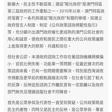
斷擴大，民主性不斷提高；建設“陽光政府”是澳門特區
第三屆政府的工作重點之一。2010年以來，澳門特區政
府落實了一系列與建設“陽光政府”有關的舉措，如建立
政府發言人制度、制定《公共政策諮詢規範性指引》
等，充分顯示出澳門政府催化更成熟的澳門公民社會的
用心和誠意，使政府和居民之間在重大的公共政策議題
上能取得更大的默契、共識和信任。
但社會公認，本澳政府諮詢工作存在著諮詢機構規模偏
小、官民比例失衡、功能單一等問題。從最近幾次的政
策諮詢來看，仍有一些問題需要解決，特別是西灣湖夜
市規劃及更早前的輕軌路線走向等，在社會引起了較大
的反彈，反映這些諮詢工作離民意有一定距離以及政府
部門無充足理據說服社會不同聲音。
首先是公眾參與及代表性一直受到質疑。公共政策既是
民主的產物，同時又是民主的反映，是公眾參與、專家