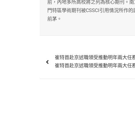
前，內地多所高校將之列為核心期刊。南京
門特區學術期刊被CSSCI引用情況所作
前茅。
文
崔特首赴京述職領受推動明年兩大任
章
崔特首赴京述職領受推動明年兩大任
導
覽