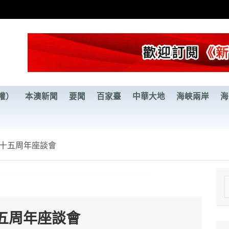
權）
本澳新聞
要聞
百家臺
中華大地
海峽兩岸
海
十五周年座談會
e
a
五周年座談會
r