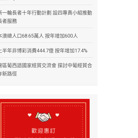
新一輪長者十年行動計劃 設四專責小組推動
長者服務
本澳總人口68.65萬人 按年增加600人
上半年非博彩消費444.7億 按年增加17.4%
灣區葡西語國家經貿交流會 探討中葡經貿合
作新路徑