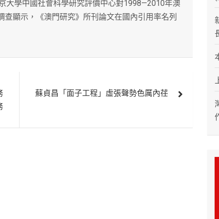
大學中國社會科學研究評價中心對1998—2010年澳
的調查顯示，《澳門研究》所刊論文在國內引用率名列
務
蘇貞昌「面子工程」虛張聲勢色厲內荏
務