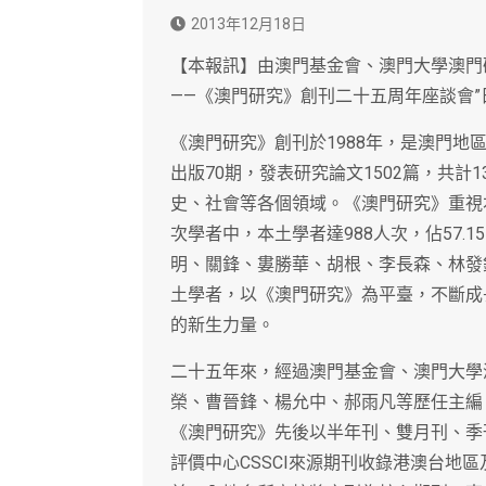
2013年12月18日
【本報訊】由澳門基金會、澳門大學澳門
——《澳門研究》創刊二十五周年座談會
《澳門研究》創刊於1988年，是澳門地區
出版70期，發表研究論文1502篇，共計
史、社會等各個領域。《澳門研究》重視
次學者中，本土學者達988人次，佔57
明、關鋒、婁勝華、胡根、李長森、林發
土學者，以《澳門研究》為平臺，不斷成
的新生力量。
二十五年來，經過澳門基金會、澳門大學
榮、曹晉鋒、楊允中、郝雨凡等歷任主編
《澳門研究》先後以半年刊、雙月刊、季刊
評價中心CSSCI來源期刊收錄港澳台地