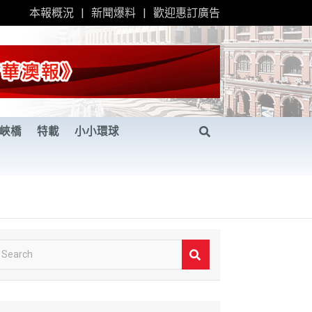
本報概況
新聞爆料
歡迎惠訂廣告
峽橋
特載
小小環球
S