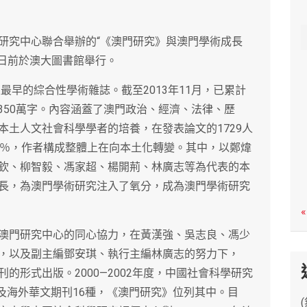
c
h
研究中心聯合舉辦的“《澳門研究》與澳門學術成長
”日前於澳大圖書館舉行。
最早的綜合性學術雜誌。截至2013年11月，已累計
1350萬字。內容涵蓋了澳門政治、經濟、法律、歷
本土人文社會科學學者的培養，在發表論文的1729人
.15％，作者構成整體上在向本土化轉變。其中，以鄭煒
欽、柳智毅、馮家超、楊開荊、林廣志等為代表的本
長，為澳門學術研究注入了氧分，成為澳門學術研究
«
澳門研究中心的同心協力，在黃漢強、吳志良、馮少
，以及副主編鄧安琪、執行主編林廣志的努力下，
的形式出版。2000—2002年度，中國社會科學研究
區及海外華文期刊16種，《澳門研究》位列其中。目