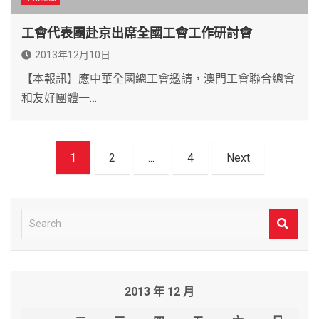
工會代表團赴京出席全國工會工作研討會
2013年12月10日
【本報訊】應中華全國總工會邀請，澳門工會聯合總會
和友好團體一…
文
1
2
...
4
Next
章
導
覽
S
e
a
r
2013 年 12 月
c
h