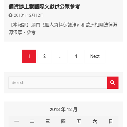
個資辦上載國際文獻供公眾參考
2013年12月12日
【本報訊】澳門《個人資料保護法》和歐洲相關法律淵
源深厚，參考…
文
1
2
...
4
Next
章
導
覽
S
e
a
r
2013 年 12 月
c
h
一
二
三
四
五
六
日