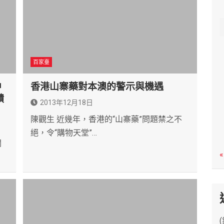
c
h
百家臺
中
香港山寨藥對本澳的警示與機遇
饋
2013年12月18日
陳觀生 近幾年，香港的“山寨藥”問題禁之不
絕，令“購物天堂”…
閣
«