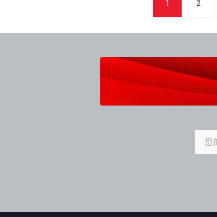
1
2
章
導
覽