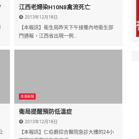
會
江西老婦染H10N8禽流死亡
2013年12月18日
研
【本報訊】衛生局昨天下午接獲內地衛生部
門通報，江西省出現一例…
本澳新聞
衛局提醒預防低溫症
2013年12月18日
公
【本報訊】仁伯爵綜合醫院急診大樓的24小