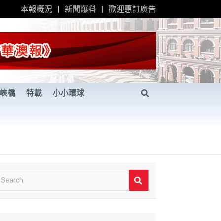
本報概況
新聞爆料
歡迎惠訂廣告
峽橋
特載
小小環球
S