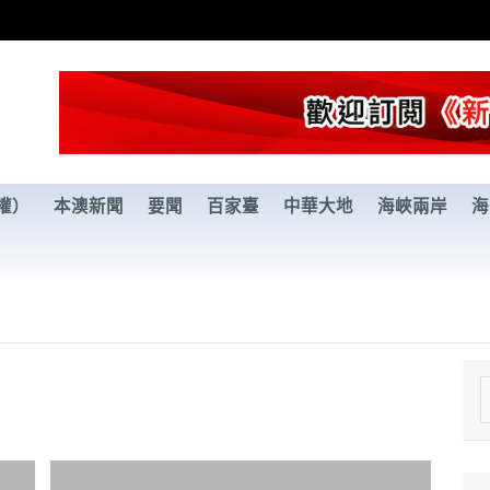
權）
本澳新聞
要聞
百家臺
中華大地
海峽兩岸
海
e
a
r