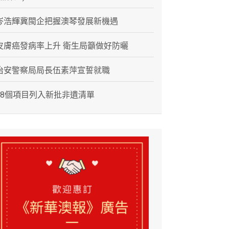
岑浩輝冀閩企把握澳琴發展新機遇
皮膚癌發病率上升 衛生局籲做好防曬
治安警察局局長伍素萍宣誓就職
28個項目列入新批非遺清單