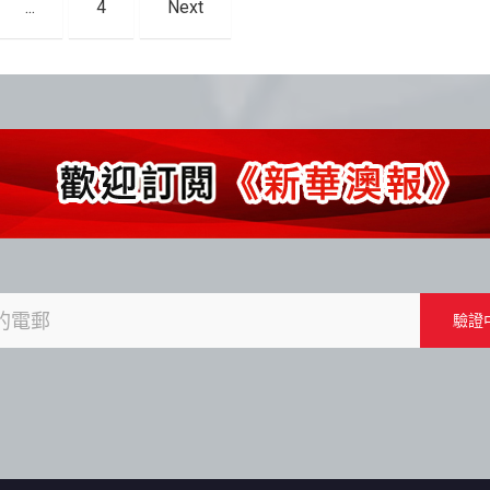
...
4
Next