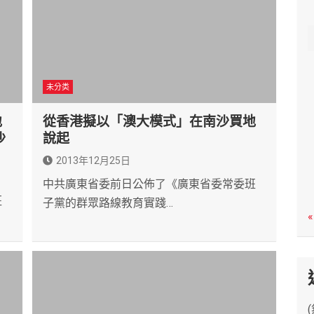
c
h
未分类
地
從香港擬以「澳大模式」在南沙買地
沙
說起
2013年12月25日
中共廣東省委前日公佈了《廣東省委常委班
班
子黨的群眾路線教育實踐…
«