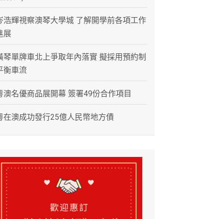
岑浩輝視察澳琴大學城 了解開學前各項工作
進展
橫琴單牌車北上爭取年內落實 擬採用預約制
平衡車流
粵澳名優商品展開幕 簽署49份合作項目
粵在澳成功發行25億人民幣地方債