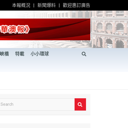
本報概況
新聞爆料
歡迎惠訂廣告
峽橋
特載
小小環球
S