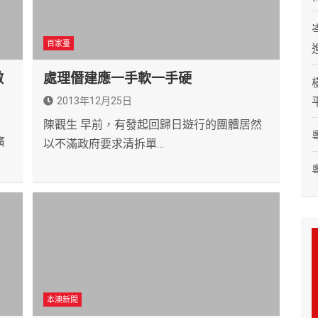
百家臺
做
處理僭建應一手軟一手硬
2013年12月25日
陳觀生 早前，有發起回歸日遊行的團體居然
廣
以不滿政府要求清拆單…
本澳新聞