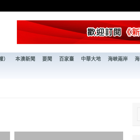
權）
本澳新聞
要聞
百家臺
中華大地
海峽兩岸
海
e
a
r