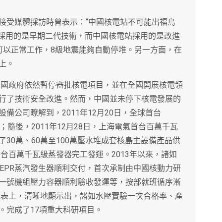
接受媒體採訪時曾表示：“中國核電站不可能出福島
站採用的是早期二代技術，而中國核電站採用的是改進
可以正常工作，8級地震能夠自動停堆。另一方面，在
上。
，中國政府依然暫停審批核電項目，並在全國開展核電領
行了技術安全改進。然而，中國並未停下核電發展的
備公司瞭解到，2011年12月20日，全球首台
；隨後，2011年12月28日，上海電氣首台百萬千瓦
30萬、60萬至100萬壓水堆成套核島主設備產品供
一台百萬千瓦級蒸發器完工發運。2013年以來，諸如
EPR蒸汽發生器順利交付，首次承制由中國核動力研
一號機組壓力容器順利驗收發運等，按部就班循序漸
情況表上，清晰地顯示出，諸如水壓實驗一次合格率、產
。完成了17項重大科研項目。