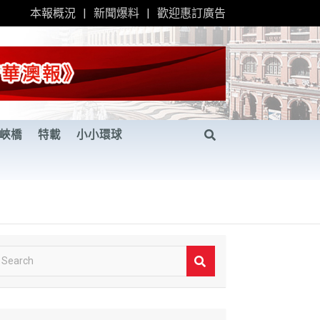
本報概況
新聞爆料
歡迎惠訂廣告
峽橋
特載
小小環球
S