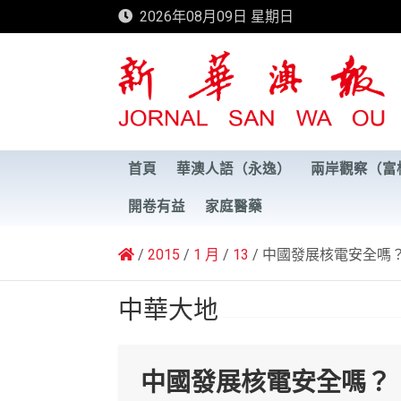
Skip
2026年08月09日 星期日
to
content
新華澳報
首頁
華澳人語（永逸）
兩岸觀察（富
開卷有益
家庭醫藥
2015
1 月
13
中國發展核電安全嗎
中華大地
中國發展核電安全嗎？