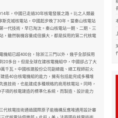
014年，中國已走過30年核電發展之路。比之人類最
布寧斯克城核電站，中國起步晚了30年。當秦山核電站
第一代技術，早已淘汰。秦山核電站一期、二期、三
站，雖然裝機容量成倍擴大，都是採用的第二代核電
電機組已超400台，除浙江三門以外，幾乎全部採用
到20多台。但是全球在建核電機組中，中國卻占了大
00萬千瓦。中國核建股份公司副總裁、總工程師莊火
時建造40台核電機組的能力，擁有包括能完成多種堆
先進技術，也能建成多種規格的商用核電站。同時，
10子項的核電建造的標準化系統，而製造、設計能力
主三代核電技術通過國際原子能機構反應堆通用設計審
第三代核電站俱樂部。此前，美、法兩國在核電技術