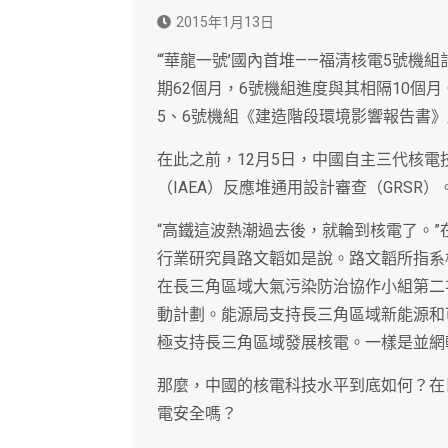
2015年1月13日
“‘華龍一號’國內首堆——福清核電5號機
期62個月，6號機組進度與其相隔10個月
5、6號機組《建造階段環境影響報告書
在此之前，12月5日，中國自主三代核電技
（IAEA）反應堆通用設計審查（GRSR
“高鐵這波熱潮過去後，就輪到核電了。
行業研究員路文韜如是說。路文韜所指系
在長三角區域大氣污染防治協作小組第二
動計劃。能源局支持長三角區域新能源和
極支持長三角區域發展核電。一樣是並網
那麼，中國的核電科技水平到底如何？在
電安全嗎？