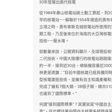
30年發展出兩代核電
從1984年秦山核電站破土動工算起，到2
早的核電站——蘇聯於1954年建造的奧
立項之時，奧布寧斯克城核電站所使用的
期工程，乃至後來位於海南的大亞灣核電
技術——壓水堆。
就數量來說，公開資料顯示，全球現役核
二代技術。中國大陸運行的核電站剛剛達
約一半，達到近30台，總裝機容量近30
林更是透露：“目前中國核建已經具備同
型核電建造技術，並擁有自主知識產權和
完成了擁有7個大類、38個子類，總共3
也達到了國際標準。”
何謂“達到國際標準”？其實就是“中國自
查”，這也標誌著中國自主核電系統躋身