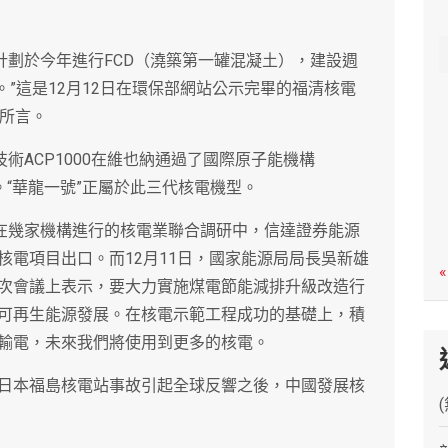
c
h
組計劃於今年進行FCD（澆築第一罐混凝土），建設週
。”這是12月12日在環保部網站公示完畢的福清核電
》所言。
術ACP1000在維也納通過了國際原子能機構
）。“華龍一號”正屬於此三代核電機型。
”在幾家機構進行的核電業聯合調研中，信達證券能源
核電項目出口。而12月11日，國家能源局局長吳新雄
«
次會議上表示，要大力實施煤電節能減排升級改造行
可再生能源發展。在核電示範工程成功的基礎上，積
輸電，未來我們將使用到更多的核電。
日本福島核電站事故引起全球反響之後，中國發展核