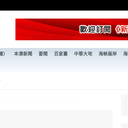
權）
本澳新聞
要聞
百家臺
中華大地
海峽兩岸
海
？
e
a
r