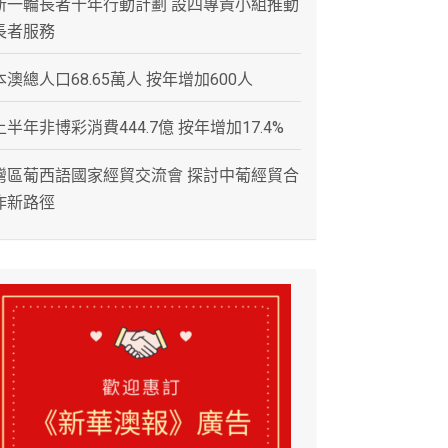
新一輪長者十年行動計劃 設四專責小組推動
長者服務
本澳總人口68.65萬人 按年增加600人
上半年非博彩消費444.7億 按年增加17.4%
灣區葡西語國家經貿交流會 探討中葡經貿合
作新路徑