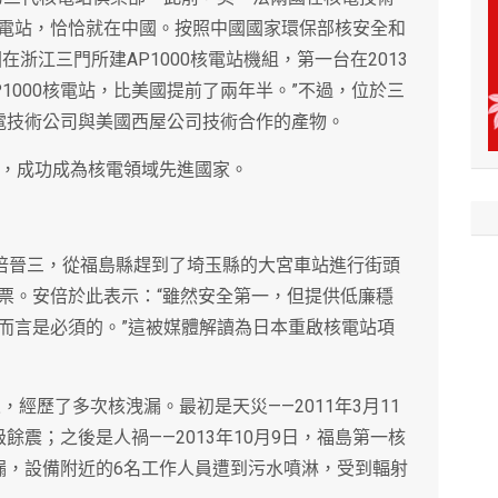
電站，恰恰就在中國。按照中國國家環保部核安全和
浙江三門所建AP1000核電站機組，第一台在2013
1000核電站，比美國提前了兩年半。”不過，位於三
核電技術公司與美國西屋公司技術合作的產物。
組，成功成為核電領域先進國家。
安倍晉三，從福島縣趕到了埼玉縣的大宮車站進行街頭
票。安倍於此表示：“雖然安全第一，但提供低廉穩
而言是必須的。”這被媒體解讀為日本重啟核電站項
，經歷了多次核洩漏。最初是天災——2011年3月11
級餘震；之後是人禍——2013年10月9日，福島第一核
漏，設備附近的6名工作人員遭到污水噴淋，受到輻射