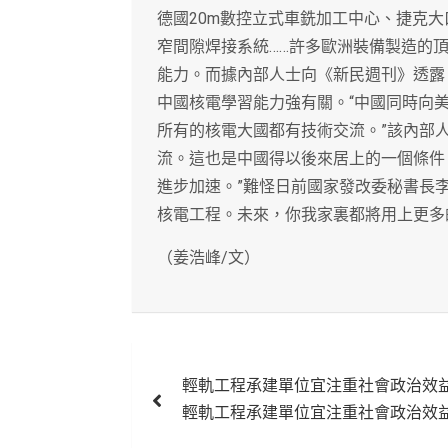
德國20m數控立式車銑加工中心、捷克大
窄間隙焊接系統……許多歐洲裝備製造的
能力。而據內部人士向《新民週刊》透露
中國核電學習能力強有關。“中國同時向
所有的核電大國都有技術交流。”該內部
流。這也是中國得以後來居上的一個條件
進步加速。”難怪日前國家發改委秘書長
核電工程。未來，你我家裏都將用上更多
（姜浩峰/文）
文
輕軌工程承建單位宜注重社會政治效
章
輕軌工程承建單位宜注重社會政治效
導