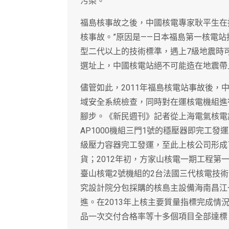
污染。
福島核事故之後，中國核電專家耿平生在
核事故。”原因是——日本福島第一核電
型二代以上的技術標準，遇上7級地震時
選址上，中國核電站絕不可能造在地震帶
儘管如此，2011年福島核電站事故後
域安全系統檢查，同時對在運核電機組進
腳步。《新民週刊》記者從上海電氣核電設
AP1000機組三門1號的穩壓器即完工發運
級壓力容器完工發運，至此上核公司形成了
貨；2012年初，方家山核電一期工程第
臺山核電2號機組的2台法國三代核電技術
究設計院分包採購的核島主設備海南昌江
進。在2013年上核主要質量指標完成
品一次交付合格率等十多個項目全部達標