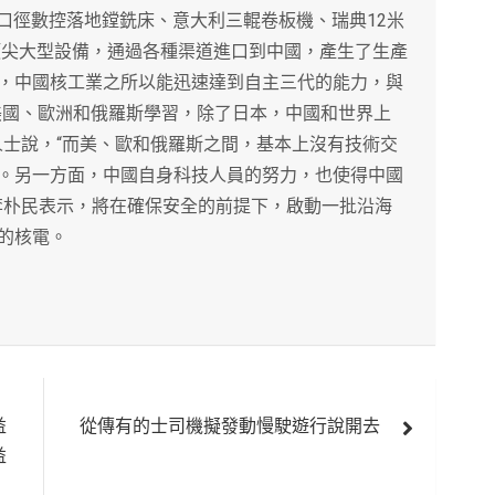
口徑數控落地鏜銑床、意大利三輥卷板機、瑞典12米
頂尖大型設備，通過各種渠道進口到中國，產生了生產
，中國核工業之所以能迅速達到自主三代的能力，與
美國、歐洲和俄羅斯學習，除了日本，中國和世界上
人士說，“而美、歐和俄羅斯之間，基本上沒有技術交
。另一方面，中國自身科技人員的努力，也使得中國
李朴民表示，將在確保安全的前提下，啟動一批沿海
的核電。
益
從傳有的士司機擬發動慢駛遊行說開去
益