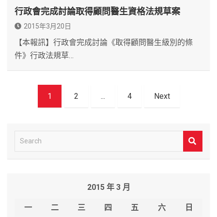
行政會完成討論取得顧問醫生資格法規草案
2015年3月20日
【本報訊】行政會完成討論《取得顧問醫生級別的條
件》行政法規草…
文
1
2
...
4
Next
章
導
覽
S
e
a
r
2015 年 3 月
c
h
一
二
三
四
五
六
日