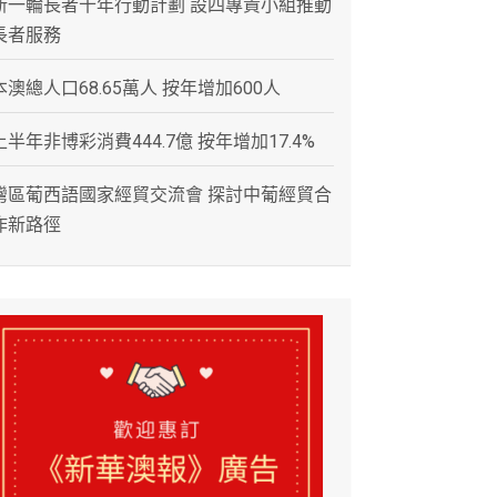
新一輪長者十年行動計劃 設四專責小組推動
長者服務
本澳總人口68.65萬人 按年增加600人
上半年非博彩消費444.7億 按年增加17.4%
灣區葡西語國家經貿交流會 探討中葡經貿合
作新路徑