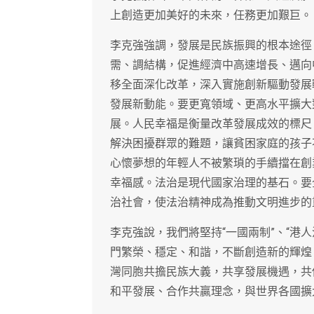
上創造更加美好的未來，任務更加艱巨。
李克強強調，發展是民族振興的根本途徑
需、調結構，促進經濟中高速增長、邁向
移全面深化改革，深入實施創新驅動發展
發展新動能。要更寬領域、更高水平擴大
展。人民幸福是衡量改革發展成效的標尺
解決困擾群眾的難題，讓貧困家庭的孩子
心懷夢想的年輕人不被繁瑣的手續擋在創
幸福感。法治是現代國家治理的基石。要
治社會，使法治精神成為推動文明進步的
李克強說，我們將堅持“一國兩制”、“港
門繁榮、穩定、和諧，不斷創造新的輝煌
灣同胞共擔民族大義，共享發展機遇，共
和平發展、合作共贏理念，與世界各國擴