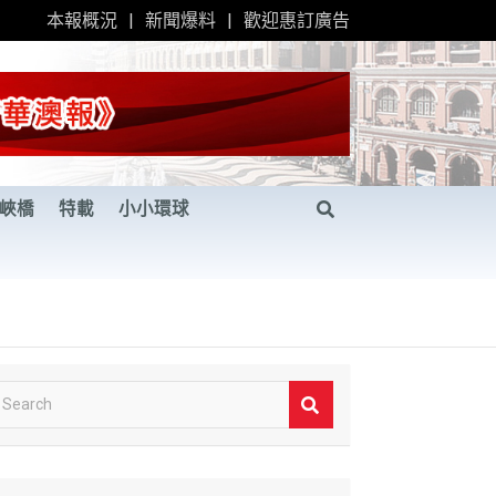
本報概況
新聞爆料
歡迎惠訂廣告
峽橋
特載
小小環球
S