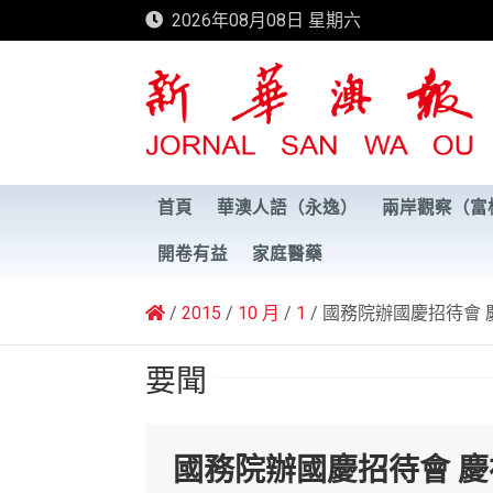
Skip
2026年08月08日 星期六
to
content
新華澳報
首頁
華澳人語（永逸）
兩岸觀察（富
開卷有益
家庭醫藥
2015
10 月
1
國務院辦國慶招待會 
要聞
國務院辦國慶招待會 