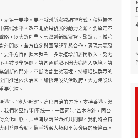
，是第一要務。要不斷創新宏觀調控方式，積極擴內
中高端水平。改革開放是發展的動力之源。要堅定不
戰略，以大眾創業、萬眾創新匯眾智、聚眾力，增強
對外開放，全方位參與國際競爭與合作，實現共贏發
。要千方百計擴大就業，多渠道增加居民收入，努力
不再被輟學絆倒，讓普通群眾不因大病陷入絕境，讓
業創新的門外，不斷改善生態環境，持續增進群眾的
全面推進依法治國，加快建設法治政府，大力建設法
重要保障。
人治港”、“澳人治澳”、高度自治的方針，支持香港、澳
。我們將堅持“和平統一、一國兩制”基本方針，同台
傳文化血脈，共築海峽兩岸命運共同體。我們將堅持
大利益匯合點，攜手譜寫人類和平與發展的新篇章。