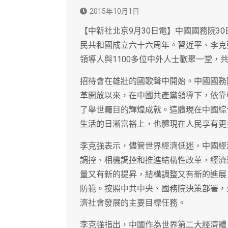
2015年10月1日
【中新社北京9月30日電】中國國務院3
民共和國成立六十六周年。習近平、李克
領導人與1100多位中外人士歡聚一堂，
招待會在雄壯的國歌聲中開始。中國國務
革開放以來，在中國共產黨領導下，依靠
了舉世矚目的輝煌成就。這體現在中國綜
生活的日漸富裕上，也體現在人民享有更
李克強表示，儘管世界經濟低迷，中國經
調控、相機調控和推進結構性改革，經濟
量又有新的提昇，結構調整又有新的進展
防範。按照中共中央、國務院決策部署，
濟社會發展的主要目標任務。
李克強指出，中國作為世界第二大經濟體