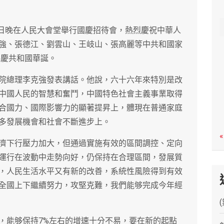
c
h
0日晚在人民大會堂舉行國慶招待會，熱烈慶祝中華人
強、張德江、劉雲山、王岐山、張高麗等中共和國家
共慶共和國華誕。
院總理李克強發表講話。他說，六十六年來特別是改
中國人民的智慧和奮鬥，中國特色社會主義事業取得
合國力、國際影響力的顯著提昇上，體現在普通家庭
多發展機會和社會不斷進步上。
«
濟下行壓力加大，但通過實施有效的區間調控、定向
運行在波動中走勢向好，仍保持在合理區間，發展質
，人民生活水平又有新的改善，系統性風險得到有效
全國上下繼續努力，攻堅克難，我們能够完成今年經
，能够保持7%左右的增速十分不易，要在新的起點