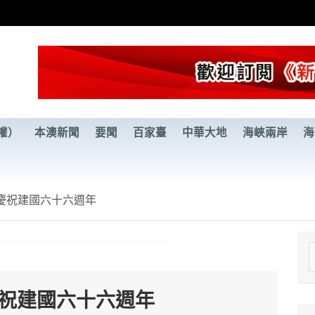
權）
本澳新聞
要聞
百家臺
中華大地
海峽兩岸
海
慶祝建國六十六週年
e
a
慶祝建國六十六週年
r