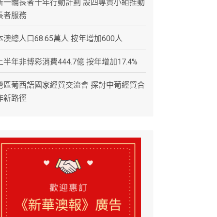
新一輪長者十年行動計劃 設四專責小組推動
長者服務
本澳總人口68.65萬人 按年增加600人
上半年非博彩消費444.7億 按年增加17.4%
灣區葡西語國家經貿交流會 探討中葡經貿合
作新路徑