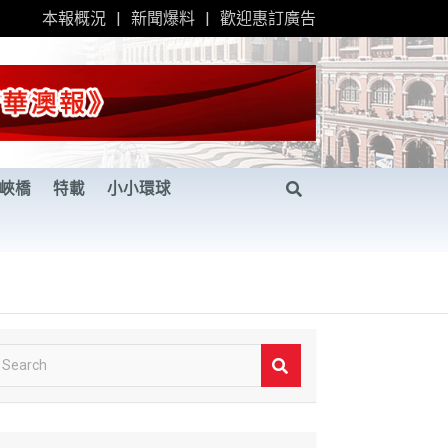
本報概況
新聞爆料
歡迎惠訂廣告
峽橋
特載
小小環球
S