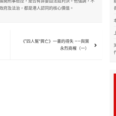
展開刑事檢控，是否有罪要由法庭判決。他強調，不
政府及法治，都是港人認同的核心價值。
《“四人幫”興亡》一書的得失 ——與葉
永烈商榷（一）