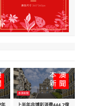
本澳新聞
按年
上半年非博彩消費444.7億