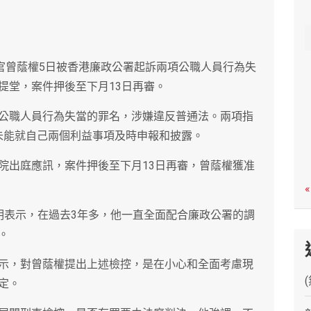
c
h
長官曾蔭權5日被香港廉政公署起訴兩項公職人員行為失
提堂，案件押後至下月13日再審。
公職人員行為失當的罪名，涉嫌違反普通法。兩項指
間，未能就自己兩個利益事項及時申報和披露。
院出庭應訊，案件押後至下月13日再審，曾蔭權獲准
«
明表示，在過去3年多，他一直全面配合廉政公署的調
。
示，對曾蔭權提出上述檢控，是在小心和全面考慮現
定。