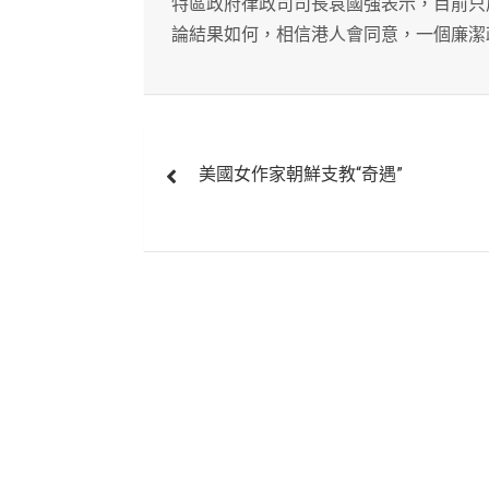
特區政府律政司司長袁國強表示，目前只
論結果如何，相信港人會同意，一個廉潔
文
美國女作家朝鮮支教“奇遇”
章
導
覽