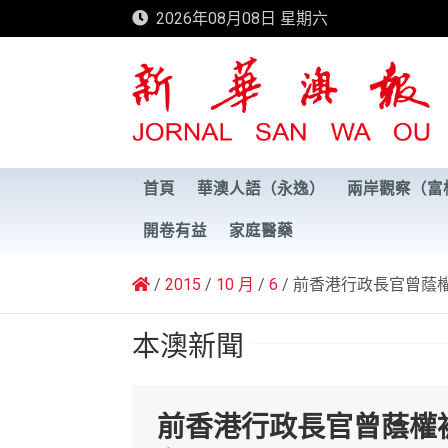
Skip
2026年08月08日 星期六
to
content
新華澳報
首頁
華澳人語（永逸）
兩岸觀察（富
開卷有益
家庭醫藥
2015
10 月
6
前香港行政長官曾蔭
本澳新聞
前香港行政長官曾蔭權