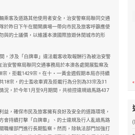
c
h
輛乘客及道路其他使用者安全，治安警察局聯同交通
隊於昨日下午在關閘廣場一帶向市民及旅客呼籲應使
勿與的士議價，以維護本澳國際旅遊休閒城市的形
期間，涉及「白牌車」違法載客收取報酬行為被治安警
，在治安警察局聯同交通事務局於本澳各處開展監察及
8宗，拒載1429宗。在十‧一黃金週假期本局亦持續
18宗，的士濫收車資及拒載行為分別為33宗及31
«
況，於今年1月至9月期間，共檢控違規過馬路437
利益，確保市民及旅客擁有良好及安全的道路環境，
方會持續打擊「白牌車」、的士違規及行人亂過馬路
關職權部門進行長期監察。然而，除執法部門加強打