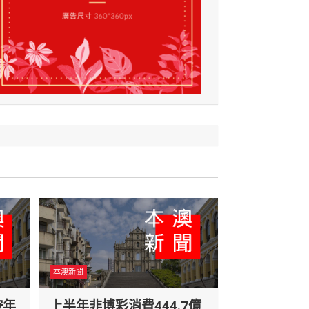
本澳新聞
按年
上半年非博彩消費444.7億