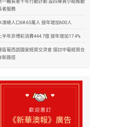
新一輪長者十年行動計劃 設四專責小組推動
長者服務
本澳總人口68.65萬人 按年增加600人
上半年非博彩消費444.7億 按年增加17.4%
灣區葡西語國家經貿交流會 探討中葡經貿合
作新路徑