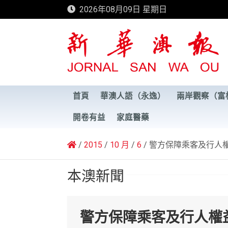
Skip
2026年08月09日 星期日
to
content
新華澳報
首頁
華澳人語（永逸）
兩岸觀察（富
開卷有益
家庭醫藥
2015
10 月
6
警方保障乘客及行人
本澳新聞
警方保障乘客及行人權