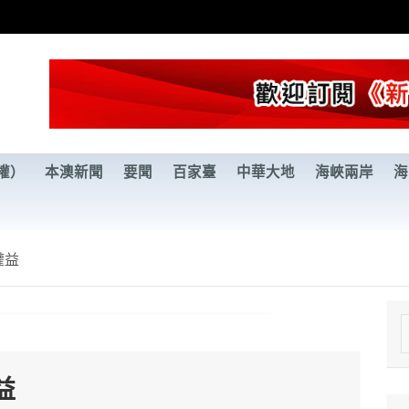
權）
本澳新聞
要聞
百家臺
中華大地
海峽兩岸
海
權益
e
a
益
r