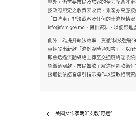
擊外，仍需要市民及旅客的全力配合才更
按政府規定之收費表收費，乘客亦只應按
「白牌車」非法載客及任何的士違規情況，可
info@fsm.gov.mo，提供資料，以便跟
此外，為提升執法效率，貫徹“科技強警”
車輛發出新款「違例臨時通知書」，以配
即會透過流動網絡上傳至交通廳終端系統
統繳納罰款。市民如欲了解違例罰款繳付方式
接通後依語音導引指示操作以獲取相關資
文
美國女作家朝鮮支教“奇遇”
章
導