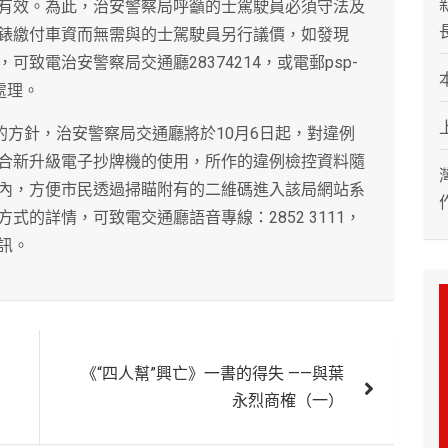
有效。為此，治安警察局呼籲的士駕駛員必須守法及
錶繳付車資而無需與的士駕駛員另行議價，如發現
致電治安警察局交通廳28374214，或電郵psp-
進處理。
的方針，治安警察局交通廳將於10月6日起，對違例
合新升級電子抄牌機的使用，所作的違例檢控資料隨
內，方便市民透過掃瞄附有的二維碼進入該局網站系
的詳情，可致電交通廳語音專線：2852 3111，
訊。
《“四人幫”興亡》一書的得失 ——與葉
永烈商榷（一）