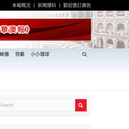
本報概況
新聞爆料
歡迎惠訂廣告
峽橋
特載
小小環球
S