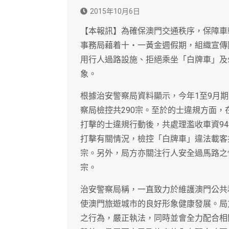
2015年10月6日
【本報訊】為確保澳門交通秩序，保障車
事務局藉着十‧一黃金週假期，組織宣傳
用行人過路設施、拒絕乘坐「白牌車」及
象。
根據治安警察局資料顯示，今年1至9月
察局檢控共290宗。至於的士違規方面
打擊的士違規行動後，共處理濫收車資94
打擊有關情況，檢控「白牌車」違法載客共
宗。另外，局方亦關注行人安全過馬路之情
宗。
治安警察局稱，一直致力於維護澳門公共
使澳門旅遊城市的良好形象健康發展。局
之行為，嚴正執法，同時並會全力配合相