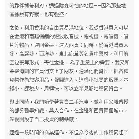
的夥伴攜帶利刃，通過陰森可怕的地區——因為那些地
區據說有野獸，也有強盜。
之後，利用香港的自由貿易港地位，我從香港買入可以
在金邊和南越暢銷的短波收音機、電視機、電唱機、唱
片等物品，運回金邊、運入西貢；同時，從香港購買人
參、高麗參、西洋參、東北鹿茸等名貴中藥材，利用航
空包裹等形式，寄往金邊……為了生意上的需要，我又和
金邊海關的官員們交上了朋友，通過他們幫忙，把各種
貨物作為旅客用品，報關進入。這樣小批零的販運，本
錢小、課稅少、周轉快，可以立竿見影地積累資金。
與此同時，我開始學著買賣二手汽車，並利用父親傳授
的部分醫學知識，與人合作，在金邊和西貢兩個城市，
先後開設了自己投資的制藥廠。
經過一段時間的商業運作，不但為今後的工作積累起了