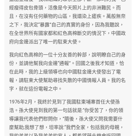
經瘦得皮包骨頭，活像是今天照片上的非洲難民。而
且，在沒有任何藥物的山區，我還染上瘧疾。萬般無奈
之下，我決定“暴露”自己的真實的身份，因為我聽說，
在全世界所有國家都和紅色高棉斷交的情況下，中國政
府向金邊派出了唯一的駐柬大使。
我向紅色高棉的一位十分友善的幹部，說明瞭自己的身
份，並請他幫我向金邊“通報”。回國之後我才知道，恰
在此時，我的上級領導也向中國駐金邊大使發出了電
報，請駐柬大使幫助尋找失散的中國情報人員。我的名
字，就在這份電報之中。
1976年2月，我終於見到了我國駐東埔寨首任大使孫
浩。孫大使見到我的第一句話就是:“你受苦了，你的領
導讓我代表他們慰問你，”隨後，孫大使又問我需要什
麼幫助;我想了想，坦率說:“我們全家，包括我的母親，
我的弟弟以及我弟弟的家人，都希望藉此機會返回國