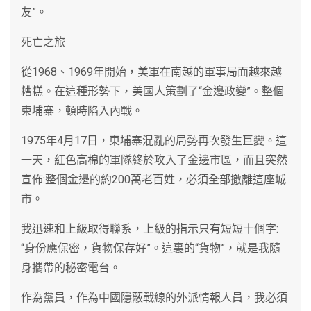
友”。
死亡之旅
從1968、1969年開始，美軍在南越的軍事局面越來越
糟糕。在這種形勢下，美國人策劃了“金邊政變”。整個
柬埔寨，頓時陷入內戰。
1975年4月17日，東埔寨混亂的局勢再次發生巨變。這
一天，紅色高棉的軍隊終於攻入了金邊市區，而且突然
宣佈:整個金邊的約200萬老百姓，必須全部撤離這座城
市。
我迅速和上級取得聯系，上級的指示只有短短十個字:
“身份應保密，貨物保存好”。這裏的“貨物”，就是我隨
身攜帶的秘密電台。
作為黨員，作為中國隱蔽戰線的外派情報人員，我必須