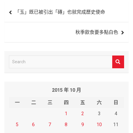
文
「玉」既已被引出「磚」也就完成歷史使命
章
導
秋季飲食要多點白色
覽
S
e
a
r
2015 年 10 月
c
h
一
二
三
四
五
六
日
1
2
3
4
5
6
7
8
9
10
11