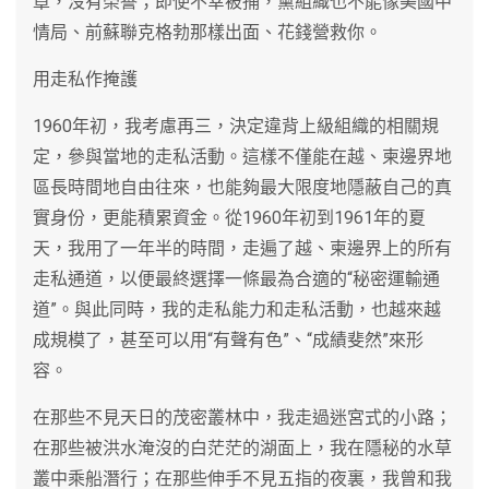
章，沒有榮譽；即使不幸被捕，黨組織也不能像美國中
情局、前蘇聯克格勃那樣出面、花錢營救你。
用走私作掩護
1960年初，我考慮再三，決定違背上級組織的相關規
定，參與當地的走私活動。這樣不僅能在越、柬邊界地
區長時間地自由往來，也能夠最大限度地隱蔽自己的真
實身份，更能積累資金。從1960年初到1961年的夏
天，我用了一年半的時間，走遍了越、柬邊界上的所有
走私通道，以便最終選擇一條最為合適的“秘密運輸通
道”。與此同時，我的走私能力和走私活動，也越來越
成規模了，甚至可以用“有聲有色”、“成績斐然”來形
容。
在那些不見天日的茂密叢林中，我走過迷宮式的小路；
在那些被洪水淹沒的白茫茫的湖面上，我在隱秘的水草
叢中乘船潛行；在那些伸手不見五指的夜裏，我曾和我