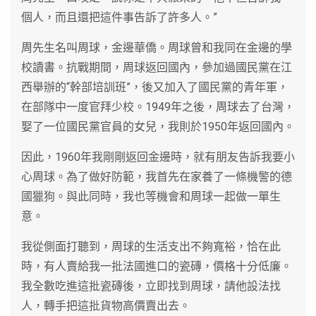
個人，而且還把這件事告訴了許多人。”
周先生名叫周球，金邊華僑。周球曾和我同在金邊的學
校讀書。抗戰期間，周球返回國內，參加過國民黨在江
西舉辦的“幹部培訓班”，後又加入了國民黨的青年軍，
在部隊中一度官拜少校。1949年之後，周球去了台灣，
娶了一位國民黨官員的女兒，我則於1950年返回國內。
因此，1960年我剛剛返回金邊時，就有朋友告訴我要小
心周球。為了做好防範，我首先在家養了一條機警的德
國獵狗。與此同時，我也等機會和周球一起做一單生
意。
我從側面打聽到，周球的生活支出不夠寬裕，恰在此
時，有人賣給我一批法國進口的瓷磚，價格十分低廉。
我全數吃進這批瓷磚後，立即找到周球，請他設法找
人，轉手把這批貨物高價賣出去。