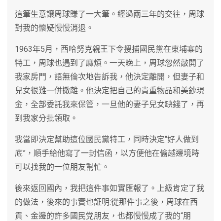
這筆生意讓周球賺了一大筆。經過兩三年的交往，周球
對我的懷疑慢慢消退。
1963年5月，西哈努克親王下令搜捕國民黨在東埔寨的
特工，周球也遇到了麻煩。一天晚上，周球忽然敲開了
我家房門，語無倫次地告訴我，他決定離開，但妻子和
兒女很難一併撤離。他決定把自己的貴重物品和美鈔現
金，全部委託我來保管，一旦他的妻子兒女缺錢了，再
到我家分批領取。
我當即決定幫助這位國民黨特工，同時決定“好人做到
底”，順手給他寫了一封信函，以方便他在偷越邊境時
可以找我的一位朋友幫忙。
後來返回國內，我把這件事如實匯報了。上級肯定了我
的做法，後來的事實也証明:從那件事之後，周球在西
貢、金邊的許多國民党朋友，也都慢慢成了我的“朋