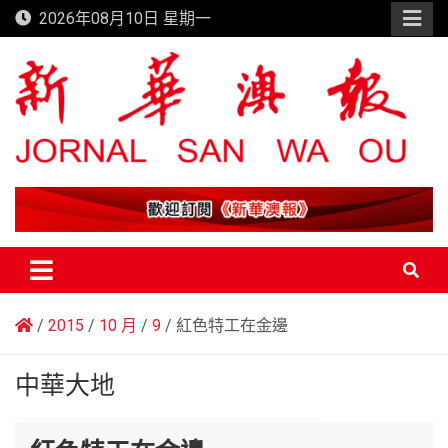
Skip
2026年08月10日 星期一
to
content
新華澳報
2015
10 月
9
紅色特工在金邊
中華大地