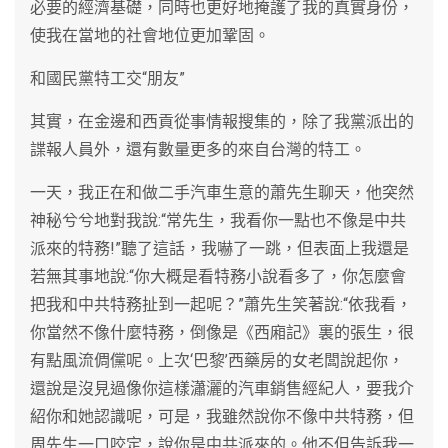
必要的經濟基礎，同時也更好地掩護了我的真實身份，
使我在當地的社會地位更加鞏固。
和國民黨特工交“朋友”
其實，在金邊和西貢從事情報搜集的，除了我黨派出的
諜報人員外，還有數量更多的來自台灣的特工。
一天，我正在和做二手汽車生意的蕭先生聊天，他突然
神秘兮兮地對我說:“常先生，我看你一點也不像是中共
派來的特務!”聽了這話，我嚇了一跳，但表面上我還是
若無其事地說:“你大概是看特務小說看多了，你怎麼會
把我和中共特務扯到一起呢？”蕭先生笑著說:“依我看，
你當然不像什麼特務，倒像是《西廂記》裏的張生，很
有點風流倜儻呢。上次‘巴黎’西藥房的女老闆說起你，
還說是沒見過像你這樣瀟灑的汽車銷售經紀人，要我介
紹你和她認識呢，可是，我雖然說你不像中共特務，但
周先生一口咬定，說你是中共派來的。他不但告訴我一