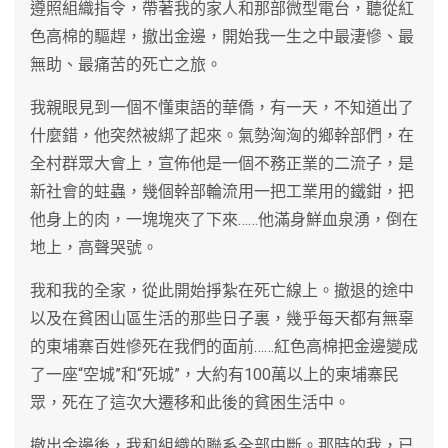
遵照組織指令，帶著我的家人和那部微型電台，聽從紅
色高棉的驅趕，撤出金邊，開始我一生之中最淒慘、最
無助、最痛苦的死亡之旅。
我親眼見到一個不懂東語的華僑，有一天，不知道出了
什麼錯，他突然被綁了起來。氣勢洶洶的鄉幹部們，在
全村群眾大會上，宣佈他是一個不務正業的二流子，是
新社會的蛀蟲，幾個幹部輪流用一把工業用的鐵鉗，把
他身上的肉，一塊塊夾了下來……他滿身鮮血泉湧，倒在
地上，高聲哭號。
我和我的全家，從此開始掙紮在死亡線上。撤退的途中
以及在貧困山區生活的那些日子裏，幾乎每天都有無辜
的東埔寨百姓慘死在我們的面前……紅色高棉把金邊變成
了一座“空城”和“死城”，大約有100萬以上的柬埔寨民
眾，死在了這次大遷移和此後的貧困生活中。
撤出金邊後，我和組織的聯系全部中斷。那時的我，已