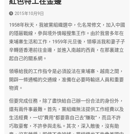
紅色特工在金邊
2015年10月9日
1958年秋天，我被黨組織選中，化名常修文，加入中國
的隱蔽戰線，參與境外情報搜集王作。由於我曾多年在
柬埔寨生活和工作，1959年元旦後，領導派我和妻子子
辛轉道香港前往金邊，並進入南越的西貢，在那裏建立
起自己的關系網。
領導給我的工作指令是必須設法在柬埔寨、越南之間，
開辟一條通暢的交通線，准備在必要時輸送人員和重要
物資。
但要完成任務，除了盡快給自己辦一份合法的身份外，
還有兩件事最難。首先，黨組織無法提供工作經費以及
生活經費，一切“費用”都要靠自己去“賺取”，而且不許
巧取豪奪，不許參與走私。其次，深入敵後，沒有勛