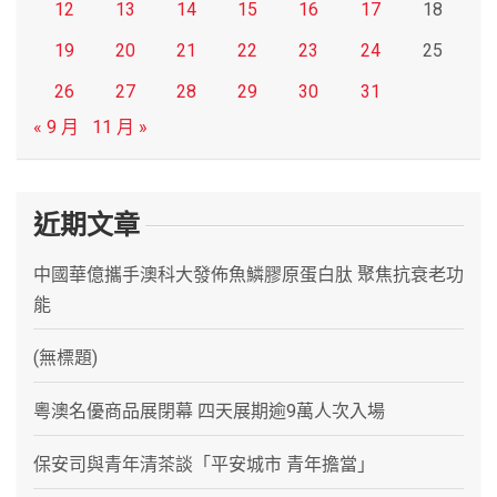
12
13
14
15
16
17
18
19
20
21
22
23
24
25
26
27
28
29
30
31
« 9 月
11 月 »
近期文章
中國華億攜手澳科大發佈魚鱗膠原蛋白肽 聚焦抗衰老功
能
(無標題)
粵澳名優商品展閉幕 四天展期逾9萬人次入場
保安司與青年清茶談「平安城市 青年擔當」