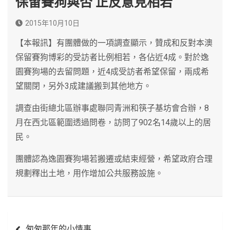
保留賽狗與否 正反意見相若
2015年10月10日
【本報訊】有團體做的一項調查顯示，贊成和反對本澳
保留賽狗博彩的受訪者比例相若，各佔近4成。對於逸
園賽狗場的去留問題，近4成受訪者希望保留，兩成希
望關閉，另外3成建議搬到其他地方。
調查由街總北區辦事處聯同青洲和筷子基坊會合辦，8
月在西北區範圍透過問卷，訪問了902名14歲以上的居
民。
團體認為逸園賽狗場若搬遷或結束經營，希望政府合理
規劃釋出土地，用作增加公共服務設施。
文
匆匆那年的小情事