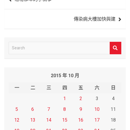
章
導
傳染病大樓加快與建
覽
S
e
a
r
2015 年 10 月
c
h
一
二
三
四
五
六
日
1
2
3
4
5
6
7
8
9
10
11
12
13
14
15
16
17
18