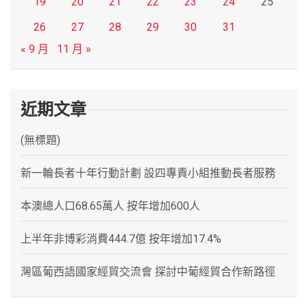
19
20
21
22
23
24
25
26
27
28
29
30
31
« 9 月
11 月 »
近期文章
(無標題)
新一輪長者十年行動計劃 設四專責小組推動長者服務
本澳總人口68.65萬人 按年增加600人
上半年非博彩消費444.7億 按年增加17.4%
灣區葡西語國家經貿交流會 探討中葡經貿合作新路徑