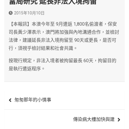
當局研究 延長非法入境拘留
2015年10月10日
【本報訊】本澳今年至 9月遣返 1,800名偷渡者，保安
司長黃少澤表示，澳門將加強與內地溝通合作，並檢討
法律，建議延長非法入境拘留至 90天或更長，是否可
行，須視乎檢討結果和社會共識。
按現行規定，非法入境者被拘留最長 60天，拘留目的
是執行遣返程序。
文
匆匆那年的小情事
章
導
傳染病大樓加快與建
覽