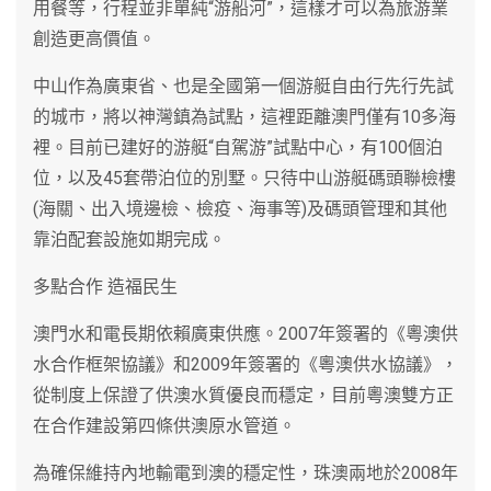
用餐等，行程並非單純“游船河”，這樣才可以為旅游業
創造更高價值。
中山作為廣東省、也是全國第一個游艇自由行先行先試
的城巿，將以神灣鎮為試點，這裡距離澳門僅有10多海
裡。目前已建好的游艇“自駕游”試點中心，有100個泊
位，以及45套帶泊位的別墅。只待中山游艇碼頭聯檢樓
(海關、出入境邊檢、檢疫、海事等)及碼頭管理和其他
靠泊配套設施如期完成。
多點合作 造福民生
澳門水和電長期依賴廣東供應。2007年簽署的《粵澳供
水合作框架協議》和2009年簽署的《粵澳供水協議》，
從制度上保證了供澳水質優良而穩定，目前粵澳雙方正
在合作建設第四條供澳原水管道。
為確保維持內地輸電到澳的穩定性，珠澳兩地於2008年