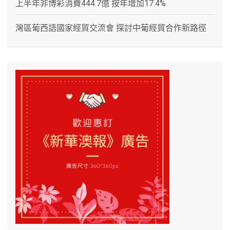
上半年非博彩消費444.7億 按年增加17.4%
灣區葡西語國家經貿交流會 探討中葡經貿合作新路徑