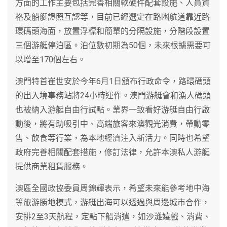
方面的工作主要包括完善相關軟硬件配套設施、人員資
格及船艇證照互認等，目前已經選定在路凼航道靠近路
環碼頭海面，放置浮標和簡單的分隔設施，分階段設置
三個游艇停泊區。泊位數初期為50個，未來根據需要可
以增至170個左右。
澳門特首崔世安於今年6月1日頒布行政命令，路環碼頭
的出入境事務站將24小時運作。澳門游艇會和漁人碼頭
也被納入游艇自由行試點。業界一致看好游艇自由行啟
動後，將有助吸引中、高端旅客來澳觀光消費，帶動零
售、飲食等行業，為本地經濟注入新活力。同時也希望
政府完善相關配套措施，修訂法律，允許本澳私人游艇
提供商業租賃服務。
澳區全國政協委員周錦輝表示，希望未來能參考地中海
等旅游勝地模式，游艇出海可以透過與周邊城市合作，
安排2至3天航程，定點下船消遣，如沙灘嬉戲、消費、