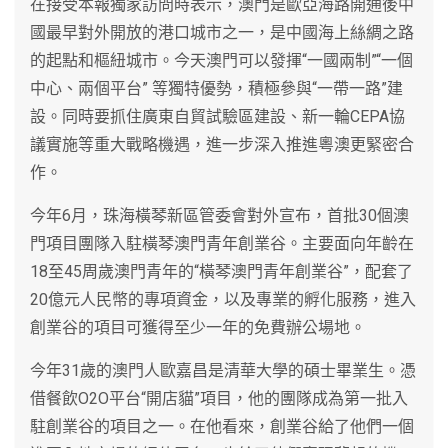
在接受本報獨家訪問時表示，澳門是歐亞海路開通後中
國最早對外開放的港口城市之一，是中國海上絲綢之路
的起點和樞紐城市。今天澳門可以發揮“一國兩制”“一個
中心、兩個平台” 等獨特優勢，積極參與“一帶一路”建
設。同時要抓住廣東自貿試驗區建設、新一輪CEPA協
議實施等重大戰略機遇，進一步深入推進粵澳更緊密合
作。
今年6月，珠海橫琴新區管委會對外宣布，首批30個澳
門項目團隊入駐橫琴澳門青年創業谷。主要面向年齡在
18至45周歲澳門青年的“橫琴澳門青年創業谷”，配套了
20億元人民幣的專項資金，以及專業的孵化服務，進入
創業谷的項目可獲得至少一年的免費辦公場地。
今年31歲的澳門人歐嘉昌是清華大學的碩士畢業生。憑
借餐飲O2O平台“開店貓”項目，他的團隊成為第一批入
駐創業谷的項目之一。在他看來，創業谷給了他們一個