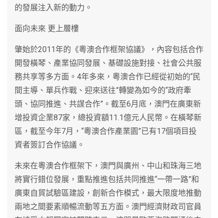
的發展注入新的動力。
面向未來 更上層樓
肇始於2011年的《粵澳合作框架協議》，內容包括合作
開發橫琴、產業協同發展、基礎設施對接、社會公共服
務共享等多方面。4年多來，粵澳合作已經從初始的“民
間主導、單兵作戰、迎來送往”轉變為如今的“政府牽
頭、協同推進、共謀合作”。截至6月底，澳門在廣東新
增投資企業87家，總投資額11.1億元人民幣。在橫琴新
區，截至今年7月，“粵澳合作產業園”已有17個項目投
資者簽訂合作協議。
未來在粵澳合作框架下，澳門與廣州、中山和珠海三地
將實行錯位發展，重點推進包括共同推進“一帶一路”和
廣東自貿試驗區建設，創新合作模式，最大限度地推動
兩地之間要素順暢流動等五方面。澳門經濟財政司官員