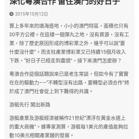
深化粵澳合作 留住澳門的好日子
2015年10月12日
算上多年來的填海造地，小小的澳門特區，面積也只有
30平方公裡。在這樣一個彈丸之地，沒有資源，沒有工
業，除了歷史原因形成的博彩業之外，幾乎可以說“要
什麼沒什麼”。而支柱產業博彩業又已持續15個月收入
下跌，“好日子已經走到盡頭”，接下來澳門怎麼辦？
粵澳合作這個話題說來已是老生常談，但如今有了實實
在在的驅動力——“不轉型沒有出路，要轉型必須合作”終
於成了澳門社會從上到下難得的共識。
游艇先行 闖出新路
游艇產業及游艇經濟被稱作21世紀“漂浮在黃金水道上
的重大商機”。據專家測算，游艇每1美元的產值能夠拉
動10美元相關產業鏈的發展。