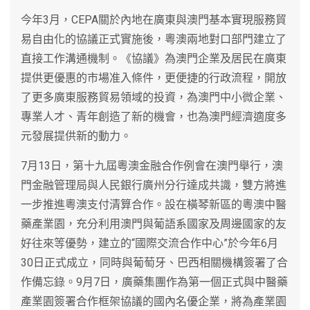
今年3月，CEPA關於內地在廣東與澳門基本實現服務貿
易自由化的協議正式實施後，粵澳兩地對口部門建立了
直接工作溝通機制。《協議》為澳門企業及居民在廣東
提供更優惠的市場准入條件，更便捷的行政流程，開放
了更多廣東服務貿易領域的投資，為澳門中小微企業、
專業人才、青年創造了新的機會，也為澳門經濟適度多
元發展提供新的動力。
7月13日，第十九屆粵澳金融合作例會在澳門舉行，澳
門金融管理局與人民銀行廣州分行達成共識，雙方將進
一步推進粵澳支付清算合作。設在橫琴新區的粵澳中醫
藥產業園，充分利用澳門與葡語系國家及周邊國家的友
好往來等優勢，建立的“國際交流合作中心”於今年6月
30日正式成立，同時與葡萄牙、巴西相關機構簽署了合
作備忘錄。9月7日，廣藥集團作為第一個正式與中醫藥
產業園簽署合作框架協議的國內名優企業，將為產業園