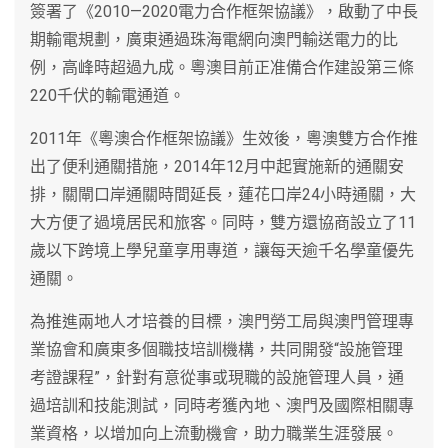
簽署了《2010—2020電力合作框架協議》，啟動了中長
期輸電規劃，廣東通過珠海電網向澳門輸送電力的比
例，高峰時超過九成。粵澳目前正准備合作建設第三條
220千伏的輸電通道。
2011年《粵澳合作框架協議》生效後，粵澳雙方合作推
出了便利通關措施，2014年12月中起實施新的通關安
排，關閘口岸通關時間延長，蓮花口岸24小時通關，大
大方便了過境居民和旅客。同時，雙方還協商設立了11
歲以下跨境上學兒童享用專道，讓每天逾千名學童優先
通關。
為推進兩地人才培養的目標，澳門勞工局與澳門管理專
業協會和廣東多個職技培訓機構，共同開發“設施管理
考證課程”，針對有意從事或現職的設施管理人員，通
過培訓和技能測試，同時考獲內地、澳門及國際相關專
業資格，以增加向上流動機會，助力職業生涯發展。