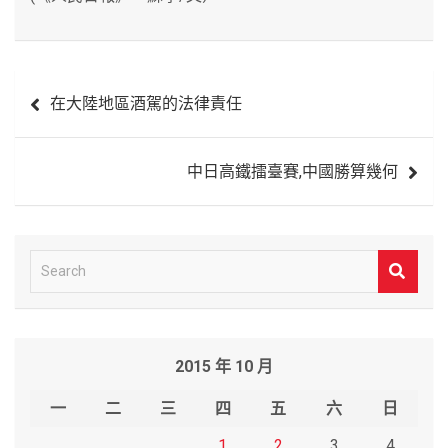
文
在大陸地區酒駕的法律責任
章
導
中日高鐵擂臺賽,中國勝算幾何
覽
S
e
a
r
2015 年 10 月
c
h
一
二
三
四
五
六
日
1
2
3
4