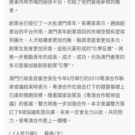
進軍內地市場的絕佳平台，也給了他們實現夢想的機
會。
創業谷已吸引了一大批澳門青年。有專家表示，通過創
業谷的平台作用，澳門青年創業項目的市場空間有望得
到擴大、人才結構會更加均衡、融資渠道會更加多元、
創業生態會更加完善，這些元素形成的“化學反應”，將
進一步推動青年的成長、成才、成功，也為澳門產業的
多元發展加裝創新創業“引擎”。
澳門行政長官崔世安在今年6月舉行的2015粵澳合作聯
席會議結束時表示，粵澳合作在過去打下的穩健基礎上
已達到預期目標，隨著國家政策及《粵澳合作框架協
議》的進展，雙方將進一步加強合作。本次會議雙方簽
訂了8項協議和意向書，未來一定會全力以赴，共同努
力，使粵澳合作更上一層樓。
(《人民日報》 蘇寧/文）