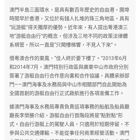
澳門半島三面環水，是具有數百年歷史的自由港，開埠
時間早於香港，又位於有錢人扎堆的珠三角地區，具有
“玩游艇”得天獨厚的優勢。近年來，有人提出粵港澳三
地“游艇自由行”的概念，但涉及三地不同的政策法律體
系規管，所以一直是“只聞樓梯響，不見人下來”。
借粵澳合作的東風，“佳人終於要下樓了。”2013年6月
和2014年7月，澳門特別行政區與廣東中山市政府分別
簽署了游艇自由行合作意向書和合作協議，具體承辦部
門——澳門海事及水務局與中山市相關部門自此開始為
全國首創的游艇自由行正式啟航進行各項准備工作。
據澳門海事及水務局專責負責這項事務的船舶及船員廳
廳長李榮勝介紹，游艇自由行首階段將是“點對點”形
式。自由行游艇上的駕駛人員，只適用於短期停留，不
參與公共交通運輸，不能從事任何商業經營活動。澳門