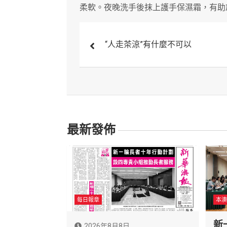
柔軟。夜晚洗手後抹上護手保濕霜，有助
文
“人走茶涼”有什麼不可以
章
導
覽
最新發佈
每日報章
本澳
新
2026年8月8日