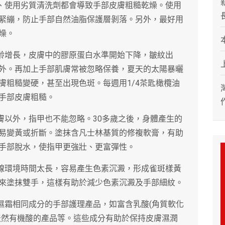
套、使用劣質清洗劑都會導致手部皮膚粗糙乾燥。使用
緊繃，防止手部自然油脂保護層剝落。另外，最好用
燥。
年齡增長，皮膚中的膠原蛋白水準開始下降，皺紋出
外。再加上手部肌膚常被忽略保養，夏天的太陽暴曬
膚粗糙變硬，甚至出現色斑。每週用1/4茶匙橄欖油
手部皮膚粗糙。
膚以外，指甲也不能忽略。30多歲之後，身體產生的
易變黃或折斷。塗抹含凡士林基質的修複軟膏，有助
手部脫水，使指甲更強壯、更富彈性。
外線環境時間太長，容易產生色素沉澱，形成雀斑樣黃
來塗抹雙手，這樣有助於減少色素沉澱及手部細紋。
濕霜相同成分的手部護理產品，如富含乳酸(角質軟化
天然有機酸的產品等。這些成分有助於保持皮膚濕潤