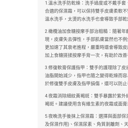
1.溫水洗手防乾燥：洗手過度或不戴手
合適的保濕霜，可以保持雙手皮膚柔軟不
溫水洗手，太燙的水洗手也會導致手部乾
2.橄欖油加食糖按摩手部治粗糙：隨著
現，皮膚失去彈性，手部肌膚當然也不例
更加速了其衰老進程，嚴重時還會導致皮
加上食糖搓揉按摩手背一次，有助於改善
3.修復軟膏保護指甲：雙手的護理除了皮
油脂開始減少，指甲也隨之變得乾燥而容
於修復雙手皮膚及指甲損傷，還可以防止
4.夜霜消除細紋黃褐斑：雙手暴露於紫
褐斑。建議使用含有維生素的夜霜或面膏
5.夜晚洗手後抹上保濕霜：選擇與面部保
及保濕作用)、保濕尿素、角質剝離劑、