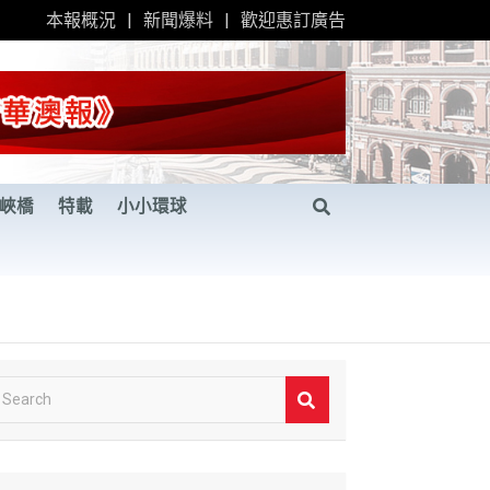
本報概況
新聞爆料
歡迎惠訂廣告
峽橋
特載
小小環球
S