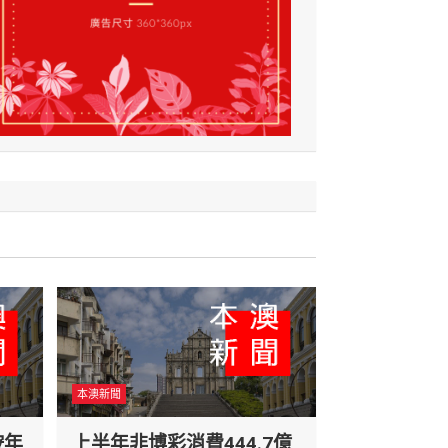
本澳新聞
按年
上半年非博彩消費444.7億