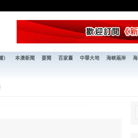
權）
本澳新聞
要聞
百家臺
中華大地
海峽兩岸
海
裂
e
a
r