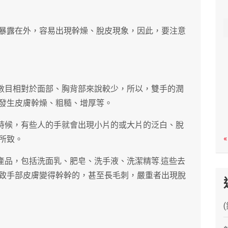
c
h
暴露在外，容易出現幹燥、脫皮現象，因此，要注意
腺數目相對於面部、胸背部來說較少，所以，雙手的潤
發生皮膚幹燥、粗糙、增厚等。
的時候，有些人的手就會出現小片的或大片的泛白、脫
«
所致。
產品，包括洗面乳、肥皂、洗手液、洗潔精等.這些去
致手部皮膚變得幹幹的，甚至長毛刺，嚴重者出現脫