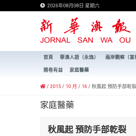
Skip
2026年08月08日 星期六
to
content
新華澳報
首頁
華澳人語（永逸）
兩岸觀察（富
開卷有益
家庭醫藥
2015
10 月
16
秋風起 預防手部乾
家庭醫藥
秋風起 預防手部乾裂