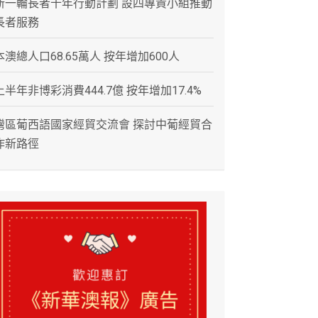
新一輪長者十年行動計劃 設四專責小組推動
長者服務
本澳總人口68.65萬人 按年增加600人
上半年非博彩消費444.7億 按年增加17.4%
灣區葡西語國家經貿交流會 探討中葡經貿合
作新路徑