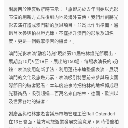
謝慶茜於晚宴致辭時表示：「旅遊局於去年開始以光影
表演的創新方式先後到内地及海外宣傳，我們計劃將光
影表演打造成澳門新的旅遊項目，並爲此作出準備。通
過首次參與柏林燈光節，不僅提升澳門的形象及知名
度，更是一個觀摩學習的機會。」
澳門光影表演“動容時刻”現於第11屆柏林燈光節展出，
展期為10月9至18日，展出約150場，每場表演長約5分
鐘。表演使用創新手法，利用蓮花串連整個表演，展現
澳門的文化及旅遊元素，表演吸引特意前來參與是次國
際節日的遊客觀看。本年度盛事將把柏林的地標轉成燈
光藝術品，吸引超過二百萬名來自柏林、德國、歐洲以
及世界各地的遊客。
謝慶茜與柏林旅遊會議局市場管理主管Ralf Ostendorf
在13日會面，雙方就旅遊業發展交流意見，同時借鑒柏