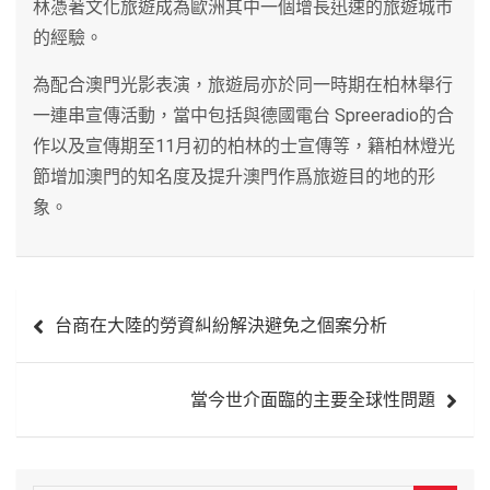
林憑著文化旅遊成為歐洲其中一個增長迅速的旅遊城市
的經驗。
為配合澳門光影表演，旅遊局亦於同一時期在柏林舉行
一連串宣傳活動，當中包括與德國電台 Spreeradio的合
作以及宣傳期至11月初的柏林的士宣傳等，籍柏林燈光
節增加澳門的知名度及提升澳門作爲旅遊目的地的形
象。
文
台商在大陸的勞資糾紛解決避免之個案分析
章
導
當今世介面臨的主要全球性問題
覽