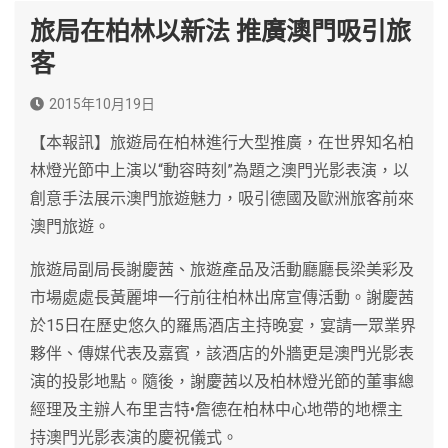
旅局在柏林以新法 推廣澳門吸引旅
客
2015年10月19日
【本報訊】旅遊局在柏林進行大型推廣，在世界知名柏
林燈光節中上演以“動容時刻”為題之澳門光影表演，以
創意手法展示澳門旅遊魅力，吸引德國及歐洲旅客前來
澳門旅遊。
旅遊局副局長謝慶茜、旅遊產品及活動廳廳長梁美彩及
市場處處長黃麗坤一行前往柏林出席宣傳活動。謝慶茜
於15日在歷史悠久的羅馬酒店主持晚宴，宴請一眾業界
夥伴、傳媒代表及嘉賓，該酒店的外牆更是澳門光影表
演的投影地點。隨後，謝慶茜以及柏林燈光節的董事總
經理及主辦人布里吉特•詹德在柏林中心地帶的地標主
持澳門光影表演的慶祝儀式。