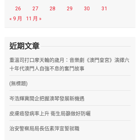
26
27
28
29
30
31
« 9 月
11 月 »
近期文章
重溫司打口摩天輪的歲月：音樂劇《澳門皇宮》演繹六
十年代澳門人自強不息的奮鬥故事
(無標題)
岑浩輝冀閩企把握澳琴發展新機遇
皮膚癌發病率上升 衛生局籲做好防曬
治安警察局局長伍素萍宣誓就職