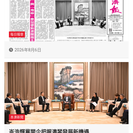
每日報章
2026年8月6日
本澳新聞
岑浩輝冀閩企把握澳琴發展新機遇