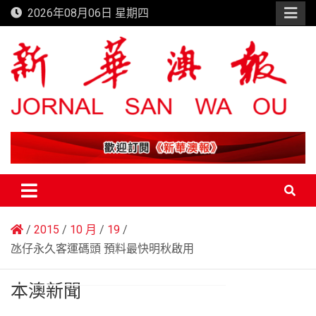
Skip
2026年08月06日 星期四
to
content
新華澳報
2015
10 月
19
氹仔永久客運碼頭 預料最快明秋啟用
本澳新聞