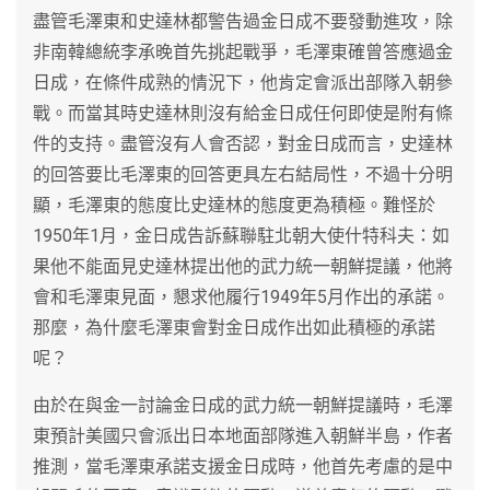
盡管毛澤東和史達林都警告過金日成不要發動進攻，除
非南韓總統李承晚首先挑起戰爭，毛澤東確曾答應過金
日成，在條件成熟的情況下，他肯定會派出部隊入朝參
戰。而當其時史達林則沒有給金日成任何即使是附有條
件的支持。盡管沒有人會否認，對金日成而言，史達林
的回答要比毛澤東的回答更具左右結局性，不過十分明
顯，毛澤東的態度比史達林的態度更為積極。難怪於
1950年1月，金日成告訴蘇聯駐北朝大使什特科夫：如
果他不能面見史達林提出他的武力統一朝鮮提議，他將
會和毛澤東見面，懇求他履行1949年5月作出的承諾。
那麼，為什麼毛澤東會對金日成作出如此積極的承諾
呢？
由於在與金一討論金日成的武力統一朝鮮提議時，毛澤
東預計美國只會派出日本地面部隊進入朝鮮半島，作者
推測，當毛澤東承諾支援金日成時，他首先考慮的是中