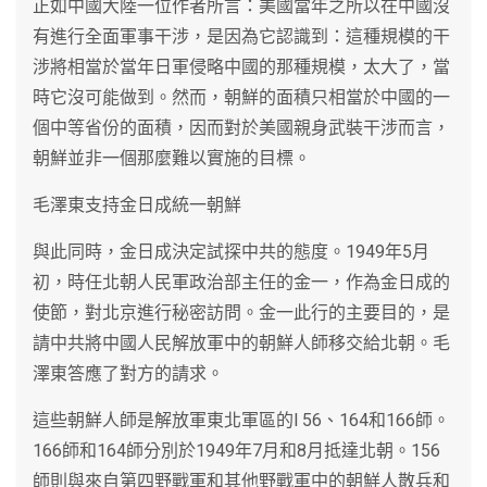
正如中國大陸一位作者所言：美國當年之所以在中國沒
有進行全面軍事干涉，是因為它認識到：這種規模的干
涉將相當於當年日軍侵略中國的那種規模，太大了，當
時它沒可能做到。然而，朝鮮的面積只相當於中國的一
個中等省份的面積，因而對於美國親身武裝干涉而言，
朝鮮並非一個那麼難以實施的目標。
毛澤東支持金日成統一朝鮮
與此同時，金日成決定試探中共的態度。1949年5月
初，時任北朝人民軍政治部主任的金一，作為金日成的
使節，對北京進行秘密訪問。金一此行的主要目的，是
請中共將中國人民解放軍中的朝鮮人師移交給北朝。毛
澤東答應了對方的請求。
這些朝鮮人師是解放軍東北軍區的l 56、164和166師。
166師和164師分別於1949年7月和8月抵達北朝。156
師則與來自第四野戰軍和其他野戰軍中的朝鮮人散兵和