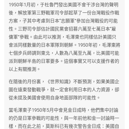
1950年1月初，于杜魯門發出美國不會干涉台灣的聲明
後，解放軍第三野戰軍司令部起草了一份台灣戰役作戰
方案，子其中考慮到日本“志願軍”參加台灣戰役的可能
性。三野司令部估計國民黨會招募六萬至七萬日本“雇
傭軍”參戰。由此可以推測，毛澤東也同樣估計美國只
會派同樣數量的日本軍隊到朝鮮。1950年初，毛澤東將
七個步兵師調到東北，人數為八萬至九萬，比美國可能
派到朝鮮半島的日軍要多。這個事實又可以支援作者的
以上有關推測。
在隨後的月份裏，《世界知識》不斷預測，如果美國企
圖在遠東發動戰爭，就一定會利用日本的人力資源，卻
從未提及美國會使用自身地面部隊的可能性。
當毛澤東子1950年5月中會見金日成時，他們集中討論
的仍是日軍參戰的可能性，與一年前他和金一討論時一
樣，而在此之前，莫斯科已有幾次警告金日成：美國自