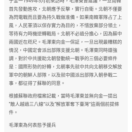
于金一1949年5月初來訪時，毛澤東曾建議，一旦南韓
首先發動進攻，北朝應予反擊，實行自衛。北朝不僅要
為閃電戰而且要為持久戰做准備。如果南韓軍隊占了上
風，人民軍須以保存實力為目的，不惜放棄部分領土，
等待有力時機逆轉戰局。北朝不必過分擔心，因為蘇中
兩國近在咫尺。毛澤東向金一保証，一旦出現最糟糕的
情況，中國定會派出部隊支援北朝。毛澤東同時還強
調，對於中共援助北朝發動統一戰爭的三個必要條件
是：國際形勢的好轉，北朝事先就中共向北朝移交解放
軍中的朝鮮人部隊，以及就中國派出部隊入朝參戰二
事，都征得了蘇聯的同意。
根據蘇聯政府檔案記載，當時毛澤東並無向金一提出
“敵人越過三八線”以及“解放軍奪下臺灣”這兩個前提條
件。
毛澤東為何表態予援兵