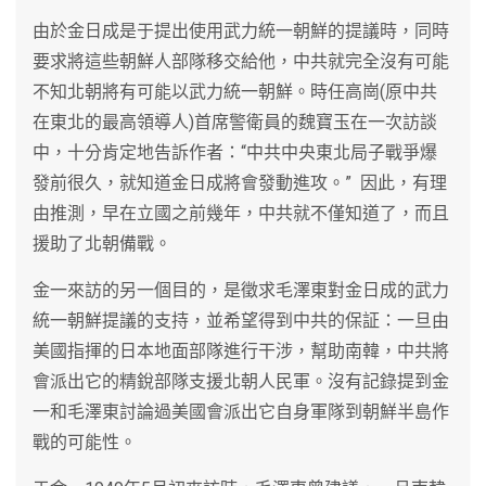
由於金日成是于提出使用武力統一朝鮮的提議時，同時
要求將這些朝鮮人部隊移交給他，中共就完全沒有可能
不知北朝將有可能以武力統一朝鮮。時任高崗(原中共
在東北的最高領導人)首席警衛員的魏寶玉在一次訪談
中，十分肯定地告訴作者：“中共中央東北局子戰爭爆
發前很久，就知道金日成將會發動進攻。” 因此，有理
由推測，早在立國之前幾年，中共就不僅知道了，而且
援助了北朝備戰。
金一來訪的另一個目的，是徵求毛澤東對金日成的武力
統一朝鮮提議的支持，並希望得到中共的保証：一旦由
美國指揮的日本地面部隊進行干涉，幫助南韓，中共將
會派出它的精銳部隊支援北朝人民軍。沒有記錄提到金
一和毛澤東討論過美國會派出它自身軍隊到朝鮮半島作
戰的可能性。