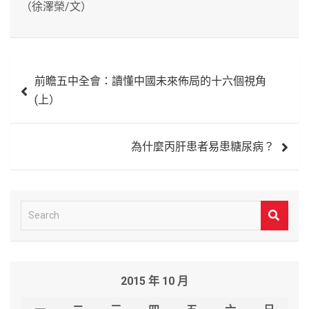
（徐澤榮/文）
文
前瞻五中全會：讀懂中國未來佈局的十六個視角
章
(上）
導
覽
為什麼丙肝患者易患糖尿病？
S
e
a
r
2015 年 10 月
c
h