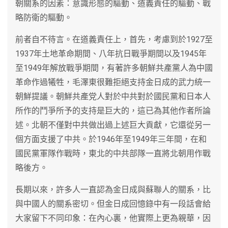
朝關系的因素：意識形態的驅動、道義責任的驅動、戰
略防衛的驅動。
前者自不待言。在道義責任上，首先，考慮到於1927至
1937年土地革命期間、八年抗日戰爭期間以及1945年
至1949年解放戰爭期間，有著許多朝鮮共產黨人為中國
革命作過犧牲，毛澤東很難拒絕支持金日成的武力統一
朝鮮提議。朝鮮共產党人對於中共對於國民黨和日本人
所作的鬥爭所予的支持是巨大的，這已為其他作者所論
述。北朝不僅對中共做出過上述巨大貢獻，它還從另一
個方面支援了中共。於1946年至1949年三年間，在和
國民黨軍隊作戰時，東北的中共部隊一直將北朝用作戰
略後方。
長期以來，許多人一直認為金日成與蘇聯人的關系，比
與中國人的關系密切。但金日成回憶錄中有一段話會給
大家留下不同印象：在內心裏，他實際上更為親華，因