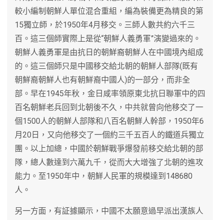
較小編制朝鮮人單位混合重組，編為裝備更為精良的第
15獨立師，於1950年4月移交。三師人數共約六千三
百。這三個師實際上是從“朝鮮人義勇軍”演變過來的。
朝鮮人義勇軍是由抗日的朝鮮裔朝鮮人在中國境內組成
的。這三個師只是中國移交給北朝的朝鮮人部隊(既有
朝鮮裔朝鮮人也有朝鮮裔中國人)的一部分，而非全
部。早在1945年秋，金日咸率領原東北抗日聯軍中的四
百名朝鮮老兵回到北朝後不久，中共就曾向他移交了一
個1500人的朝鮮人部隊和八百名朝鮮人幹部，1950年6
月20日，又向他移交了一個約三千五百人的鐵道兵獨立
團。以上加總，中國於朝鮮戰爭爆發前移交給北朝的部
隊，總人數達到六萬九千，從而大大增強了北朝的進攻
能力。至1950年中，朝鮮人民軍的規模達到148680
人。
另一方面，有証據顯示，中國不太願意過早派出漢族人