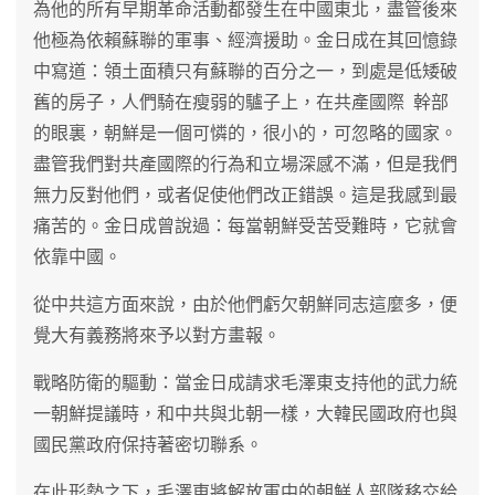
為他的所有早期革命活動都發生在中國東北，盡管後來
他極為依賴蘇聯的軍事、經濟援助。金日成在其回憶錄
中寫道：領土面積只有蘇聯的百分之一，到處是低矮破
舊的房子，人們騎在瘦弱的驢子上，在共產國際 幹部
的眼裏，朝鮮是一個可憐的，很小的，可忽略的國家。
盡管我們對共產國際的行為和立場深感不滿，但是我們
無力反對他們，或者促使他們改正錯誤。這是我感到最
痛苦的。金日成曾說過：每當朝鮮受苦受難時，它就會
依靠中國。
從中共這方面來說，由於他們虧欠朝鮮同志這麼多，便
覺大有義務將來予以對方畫報。
戰略防衛的驅動：當金日成請求毛澤東支持他的武力統
一朝鮮提議時，和中共與北朝一樣，大韓民國政府也與
國民黨政府保持著密切聯系。
在此形勢之下，毛澤東將解放軍中的朝鮮人部隊移交給