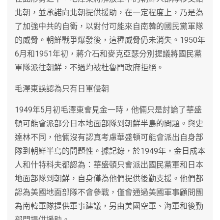
北朝，並承諾向北朝提供援助，在一定程度上，乃是為
了加強中共的自衛，以對付可能來自南韓的國民黨軍隊
的威脅。朝鮮戰爭爆發後，這種威脅仍未消失。1950年
6月和1951年初，蔣介石和麥克亞瑟分別提議將國民黨
軍隊派往朝鮮，不過均被杜魯門政府拒絕。
毛澤東誤認為只有日軍侵朝
1949年5月初毛澤東會見金一時，他倆只是討論了華盛
頓可能會派部分日本地面部隊到朝鮮半島的問題。與史
達林不同，他倆沒有認真考慮華盛頓可能會派出自身部
隊到朝鮮半島的問題性。據記錄，於1949年，金日成本
人和什特科夫都認為：華盛頓只會派出國民黨軍和日本
地面部隊到朝鮮，自身僅為他們提供後勤支援。他們都
認為美國地面部隊不會參戰，僅會通過美國軍事顧問團
為南韓軍隊提供軍事建議，另由美國空軍、海軍和後勤
部門提供援助。