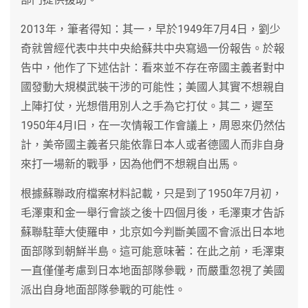
2013年，筆者得知：其一，早於1949年7月4日，劉少
奇就曾經代表中共中央給蘇共中央寫過一份報告。於報
告中，他作了下述估計：看來並不存在帝國主義者對中
國發動大規模武裝干涉的可能性；美國人其實不想親自
上陣打仗，光想借用別人之手為它打仗。其二，遲至
1950年4月l日，在一次情報工作會議上，周恩來仍然估
計，美帝國主義者只能依靠日本人或者德國人而非自身
來打一場新的戰爭，因為他們不想親自出馬。
根據蘇聯政府檔案材料記載，只是到了1950年7月初，
毛澤東和金一舉行會談之後十四個月後，毛澤東才告訴
蘇聯駐華大使羅申，北京如今判斷美國不會派出日本地
面部隊到朝鮮半島。這可能意味著：在此之前，毛澤東
一直僅僅考慮到日本地面部隊參戰，而嚴重忽視了美國
派出自身地面部隊參戰的可能性。