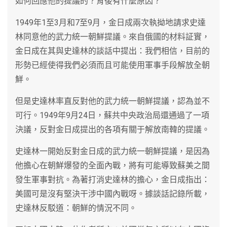
如何回應他的提議的？背後有什麼原因？
1949年1至3月和7至9月，金日成兩次執拗地請求史達
林同意他的武力統一朝鮮提議。來自俄國的材料証實，
金日成在其與史達林的談話中提出：我們相信，目前的
形勢已經使得我們必須而且可能使用軍事手段解放全朝
鮮。
但是史達林率直反對他的武力統一朝鮮提議，認為並不
可行。1949年9月24日，蘇共中央政治局還通過了一項
決議，反對金日成提出的各項有關于解放南韓的提議。
史達林一開始反對金日成的武力統一朝鮮提議，是因為
他擔心在朝鮮爆發的全面內戰，將有可能導致蘇美之間
發生軍事對抗。為著打消史達林的擔心，金日成指出：
美國可是沒有堅決干涉中國內戰呀。據談話記錄所載，
史達林反駁道：朝鮮的情況不同。