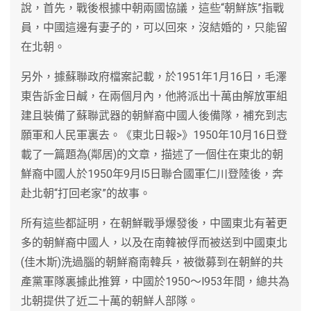
說，首先，戰後根據中朝兩國協議，這些“朝鮮族”指戰
員，中國這邊有妻子的，可以回來，沒結婚的，只能留
在北朝。
另外，據蘇聯政府檔案記載，於1951年1月16日，毛澤
東告訴金日鹹，在兩個月內，他將派出十萬由解放軍組
建且裝備了蘇聯武器的朝鮮裔中國人後備隊，補充到志
願軍和人民軍裏去。《東北日報>》1950年10月16日登
載了一篇題為(鄰居)的文章，描述了一個住在東北的朝
鮮裔中國人於1950年9月l5日聯合國軍仁川登陸後，奔
赴北朝“打回老家”的故事。
所有這些都証明，在朝鮮戰爭爆發後，中國東北有著更
多的朝鮮裔中國人，以及在南韓被俘而被送到中國東北
(佳木斯)洗過腦的朝鮮裔南韓兵，被徵募到在朝鮮的共
產黨軍隊裏據此推算，中國於1950～l953年間，總共為
北朝提供了近二十萬的朝鮮人部隊。