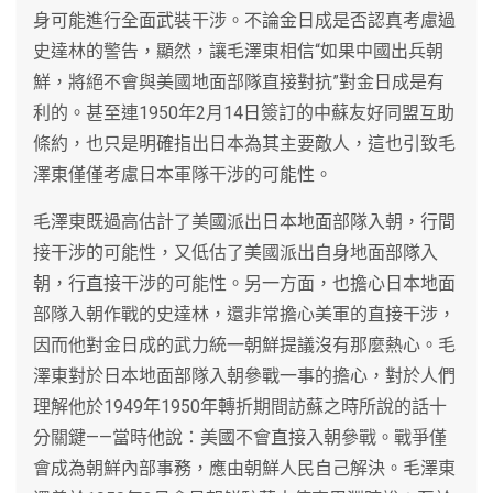
身可能進行全面武裝干涉。不論金日成是否認真考慮過
史達林的警告，顯然，讓毛澤東相信“如果中國出兵朝
鮮，將絕不會與美國地面部隊直接對抗”對金日成是有
利的。甚至連1950年2月14日簽訂的中蘇友好同盟互助
條約，也只是明確指出日本為其主要敵人，這也引致毛
澤東僅僅考慮日本軍隊干涉的可能性。
毛澤東既過高估計了美國派出日本地面部隊入朝，行間
接干涉的可能性，又低估了美國派出自身地面部隊入
朝，行直接干涉的可能性。另一方面，也擔心日本地面
部隊入朝作戰的史達林，還非常擔心美軍的直接干涉，
因而他對金日成的武力統一朝鮮提議沒有那麼熱心。毛
澤東對於日本地面部隊入朝參戰一事的擔心，對於人們
理解他於1949年1950年轉折期間訪蘇之時所說的話十
分關鍵——當時他說：美國不會直接入朝參戰。戰爭僅
會成為朝鮮內部事務，應由朝鮮人民自己解決。毛澤東