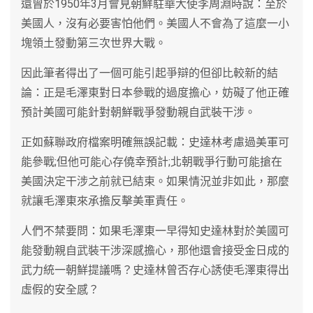
還曾於1950年3月會見朝鮮駐華大使李周淵時說：至於
美國人，沒有必要害怕他們。美國人不會為了這麼一小
塊領土發動第三次世界大戰。
因此筆者得出了一個可能引起爭辯的但卻比較新的結
論：正是毛澤東對日本參戰的過度擔心，妨礙了他正確
預計美國可能針對朝鮮戰爭發動親自武裝干涉。
正如蘇聯政府檔案明確無誤記載：史達林考慮過美軍可
能參戰;但他可能心存僥幸預計;北朝戰爭行動可能搶在
美國決定干涉之前就已結束。如果情況並非如此，那麼
就讓毛澤東來承擔反擊美軍責任。
人們不禁要問：如果毛澤東一早得知史達林對於美國可
能發動親自武裝干涉深感擔心，那他還會接受金日成的
武力統一朝鮮提議嗎？史達林曾否存心誘使毛澤東得出
虛假的安全感？