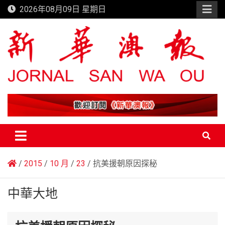
Skip
2026年08月09日 星期日
to
content
新華澳報
2015
10 月
23
抗美援朝原因探秘
中華大地