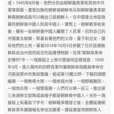
成。1945年8月後，他們分別由朝鮮義勇軍和其他中共
軍隊徵募。盡管抗聯的朝鮮裔朝鮮老兵和朝鮮義勇軍朝
鮮裔朝鮮成員可以稱自己是朝鮮人，在中國東北地區徵
募的朝鮮裔中國人則是中國人。實際上，朝鮮戰爭結束
後，確有一些朝鮮裔中國人離開了人民軍，回到自己的
中國東北故鄉，那裏有著他們的父母、妻子和兒女，還
有他們的土地。筆者2014年10月5日參觀了位於廷邊朝
鮮族自治州首府延吉的延邊博物館。在其“朝鮮族革命
史陳列”中，一塊展板之上無可置疑地這樣寫道：1950
年4月，進入關內的四野各軍所屬朝鮮族指戰員奉命在
河南省鄭州市集結整編，組成第15獨立師，下轄四個整
編團、一個教導大隊、一個老弱大隊、一個野戰醫院、
一個炮兵隊、一個警衛連。人們可以舉一反三，推出第
三來源移交部隊成員幾乎都是朝鮮裔中國人。另外一塊
展板上有著如下字句：朝鮮戰爭爆發之後，全體延邊朝
鮮族青年踴躍報名參加志願軍。據延邊當地朝鮮族人