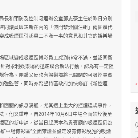
c
h
局長和預防及控制吸煙辦公室鄧志豪主任於昨日分別
連同議員區錦新在內的「澳門禁煙關注組」兩團體代
變成吸煙區引起員工不滿一事的意見和其它的娛樂場
場區域變成吸煙區博彩員工感到非常不滿，並認同衛
日）針對永利娛樂場的迅速聯合執法行動，認為有一定阻
規行為。團體又反映有娛樂場將已關閉的可吸煙貴賓
加強監管，同時亦希望特區政府加快修訂《新控煙
«
和團體的訊息溝通，尤其遇上重大的控煙違規事件，
。他又重申，自2014年10月6日中場全面禁煙後至
煙區的新申請，從當日起原本為貴賓廳的吸煙區仍為
場“中場博彩區”全面禁煙並設定沒有博彩設施的吸煙