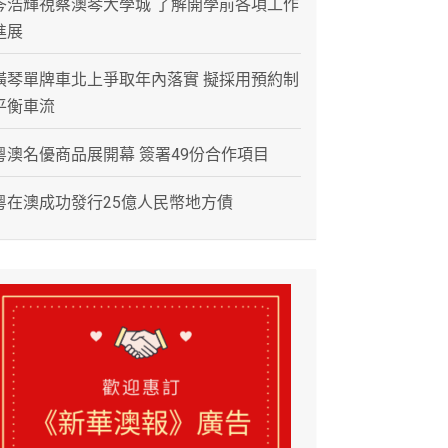
岑浩輝視察澳琴大學城 了解開學前各項工作
進展
橫琴單牌車北上爭取年內落實 擬採用預約制
平衡車流
粵澳名優商品展開幕 簽署49份合作項目
粵在澳成功發行25億人民幣地方債