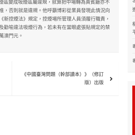
非吸煙區變成吸煙區屬違規，就算把中場轉為貴賓廳亦不
准，否則就是違規。他呼籲博彩從業員發現此情況向
《新控煙法》規定，控煙場所管理人員須履行職責，
及勸喻違法吸煙行為，若未有在當眼處張貼規定的禁
萬澳門元。
《中國臺灣問題（幹部讀本）》（修訂
版）出版