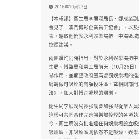
2015年10月27日
【本報訊】衛生局李展潤局長、鄭成業副
會見了「澳門博彩企業員工協會」、以及
表，聽取他們就永利娛樂場把一中場區域
控煙建議。
兩團體均同時指出，對於永利娛樂場把中
生局、博監局和勞工局前天（10月25
嚇作用，並期望政府嚴厲處罰娛樂場的違
廳轉做可吸煙的高額投注區，望相關部門
法》，加大對博企違規的罰則。
衛生局李展潤局長強調會加強與從業人員
這樣可共同合作完善娛樂場控煙的各項執法
今，衛生局沒有批准過任何娛樂場設立吸
吸煙區，非吸煙區則依然不能吸煙，娛樂