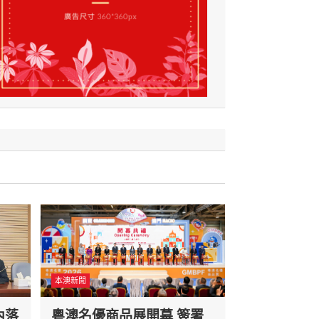
本澳新聞
內落
粵澳名優商品展開幕 簽署