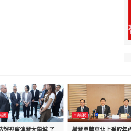
新聞
本澳新聞
浩輝視察澳琴大學城 了
橫琴單牌車北上爭取年