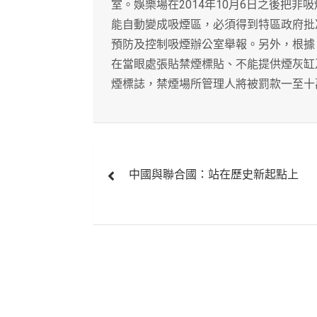
室。娛樂場在2014年10月6日之後把
能自動變成吸煙區，必須得到特區政府批
預防及控制吸煙辦公室舉報。另外，根據
在當眼處張貼禁煙標貼、不能提供煙灰缸
煙標誌，禁煙場所管理人將被罰款一至十
文
中國與聯合國：站在歷史新起點上
章
導
覽