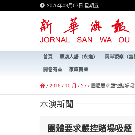
Skip
2026年08月07日 星期五
to
content
新華澳報
首頁
華澳人語（永逸）
兩岸觀察（富
開卷有益
家庭醫藥
2015
10 月
27
團體要求嚴控賭場吸
本澳新聞
團體要求嚴控賭場吸煙