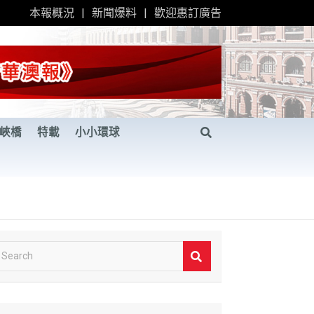
本報概況
新聞爆料
歡迎惠訂廣告
峽橋
特載
小小環球
S