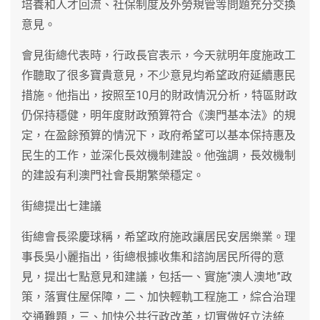
培養和人才回流、社保制度及外勞規管等問題充分交換
意見。
會見街總代表時，行政長官表示，今天就明年度施政工
作聽取了很多寶貴意見，不少意見均希望政府延續惠民
措施。他指出，按照至10月的財政情況分析，特區財政
仍保持穩健，明年度財政預算符合《澳門基本法》的規
定，在盈餘預算的情況下，政府希望可以基本保持惠及
民生的工作，並深化長效機制建設。他強調，長效機制
的建設有利澳門社會長期繁榮穩定。
街總提出七建議
街總會長梁慶球稱，希望政府施政讓居民安居樂業。理
事長吳小麗指出，街總根據收集和諮詢居民所得的意
見，提出七點意見和建議，包括一、實施“澳人澳地”政
策，落實住屋保障，二、加快輕軌工程施工，綜合治理
交通難題，三、加快公共行政改革，切實做好立法統