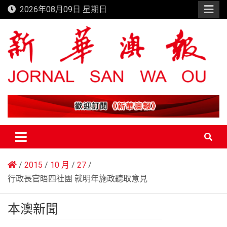
Skip
2026年08月09日 星期日
to
content
新華澳報
2015
10 月
27
行政長官晤四社團 就明年施政聽取意見
本澳新聞