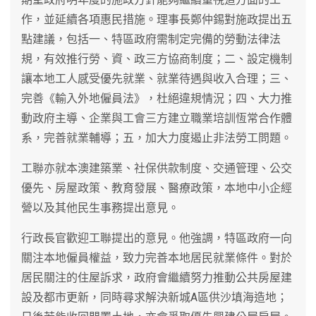
作，並延續各項惠民措施。理事長鄭仲錫對施政提出五
點建議，包括一、特區政府需制定完備的勞動法律法
規，有效推行勞、資、政三方協商制度；二、設定機制
讓本地工人感受優先就業、就業待遇與收入合理；三、
完善《輸入外地僱員法》，杜絕違規情況；四、大力推
動政府主導、企業與工會三方建立職業培訓恆常合作體
系，完善就業輔導；五，加大力度遏止非法勞工問題。
工聯亦就本澳建築業、社保供款制度、交通管理、公交
優先、房屋政策、教育發展、醫療政策，本地中小企經
營以及其他民生事務提出意見。
行政長官歡迎工聯提出的意見。他強調，特區政府一向
關注本地僱員權益，致力完善本地居民就業條件。對於
居民關注的住屋訴求，政府會繼續努力推動公共房屋建
設及都市更新，同時尋求解決新城A區供沙填海造地；