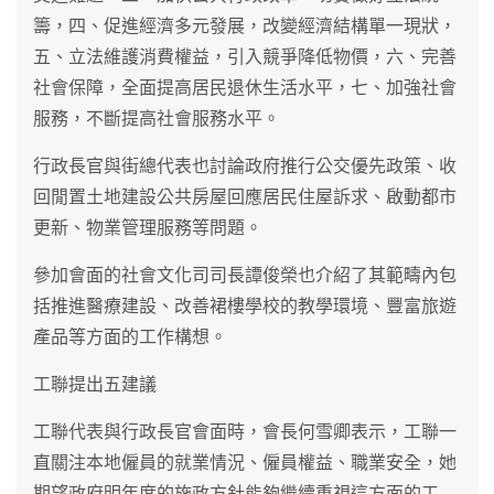
籌，四、促進經濟多元發展，改變經濟結構單一現狀，
五、立法維護消費權益，引入競爭降低物價，六、完善
社會保障，全面提高居民退休生活水平，七、加強社會
服務，不斷提高社會服務水平。
行政長官與街總代表也討論政府推行公交優先政策、收
回閒置土地建設公共房屋回應居民住屋訴求、啟動都市
更新、物業管理服務等問題。
參加會面的社會文化司司長譚俊榮也介紹了其範疇內包
括推進醫療建設、改善裙樓學校的教學環境、豐富旅遊
產品等方面的工作構想。
工聯提出五建議
工聯代表與行政長官會面時，會長何雪卿表示，工聯一
直關注本地僱員的就業情況、僱員權益、職業安全，她
期望政府明年度的施政方針能夠繼續重視這方面的工