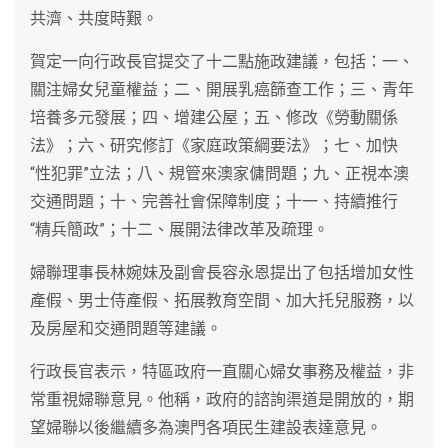
共濟、共度時艱。
賀定一向行政長官提交了十二點施政建議，包括：一、
關注婦女兒童權益；二、開展乳癌篩查工作；三、青年
培養多元發展；四、增建公屋；五、修改《勞動關係
法》；六、研究修訂《家庭政策綱要法》；七、加快
“性犯罪”立法；八、規管來澳家傭問題；九、正視本澳
交通問題；十、完善社會保障制度；十一、持續推行
“精兵簡政”；十二、展開法律改革及疏理。
婦聯理事長林婉妹及副會長容永恩提出了包括增加女性
產假、男士侍產假、拓展教育空間、加大托兒服務，以
及房屋和交通問題等建議。
行政長官表示，特區政府一直關心婦女事務及權益，非
常重視婦聯意見。他稱，政府的諮詢渠道是開放的，期
望婦聯以後繼續多為澳門各項民生建設表達意見。