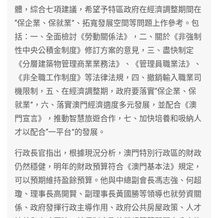
體，綜合七項建議，希望予特區政府在經濟調整期間在
“保企業、保就業”、拓寬發展空間等問題上作參考。包
括：一、全面檢討《勞動關係法》，二、關於《非強制
性中央公積金制度》修訂方案的意見，三、盡快制定
《分層建築物管理商業業務法》、《管理員職業法》、
《非全職工作制度》等法律法規，四、撤銷輸入職業司
機限制，五、在經濟調整期，政府要落實“保企業、保
就業”，六、落實澳門經濟適度多元發展，並配合《澳
門宣言》，推動智慧旅遊合作，七、加快培養和吸納人
才以配合“一平台”的發展。
行政長官指出，根據現況分析，澳門特別行政區的財政
仍然穩健，明年的財政預算符合《澳門基本法》規定，
可以預期維持盈餘預算。他與中總副會長馮志強、何超
瓊、理事長高開賢、副理事長黃國勝等領導也就勞資關
係、政府發揮行政主導作用、政府公共房屋政策、人才