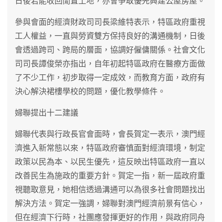
日後若能收回閒置土地，亦會爭取優先興建公屋房屋。
參與會面的經濟財政司司長梁維特表示，特區政府重視
工人權益，一直與勞資雙方保持良好的溝通機制，日後
會透過跨司、跨局的層面，協調好僱傭關係。社會文化
司司長譚俊榮亦指出，自年初起特區政府在醫療方面做
了不少工作，初步取得一定成效，而教育方面，政府有
決心解決裙樓學校的問題，優化教學條件。
婦聯提出十二建議
婦聯代表與行政長官會面時，會長賀定一表示，澳門經
濟進入新常態以來，特區政府審慎面對經濟環境，制定
政策以民為本、以民生優先，這反映出特區政府一直以
改善民生為施政的重要方針。賀定一指，新一屆政府重
視聽取意見，她相信透過溝通可以為很多社會問題找出
解決方法。賀定一強調，婦聯對澳門經濟前景有信心，
但在經濟下行時，社團應發揮更好的作用，與政府同舟