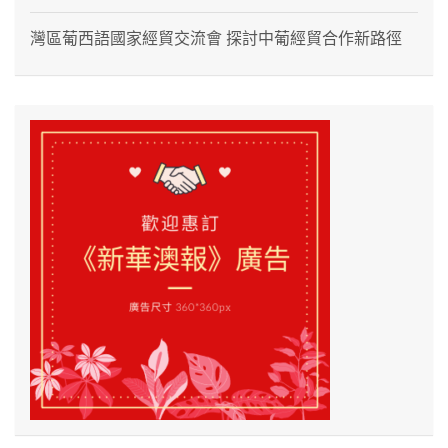
灣區葡西語國家經貿交流會 探討中葡經貿合作新路徑