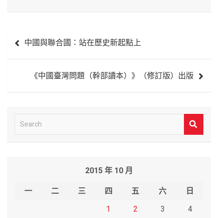
文
中國與聯合國：站在歷史新起點上
章
導
《中國臺灣問題（幹部讀本）》（修訂版）出版
覽
S
e
a
r
2015 年 10 月
c
h
一
二
三
四
五
六
日
1
2
3
4