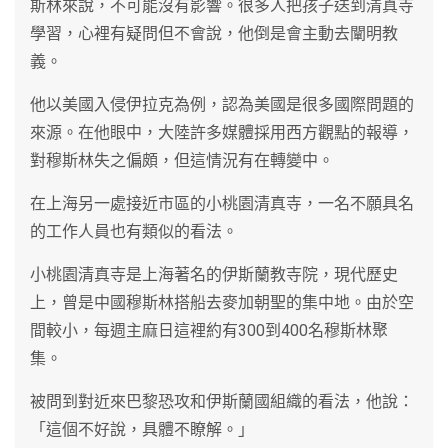
斯林來說，不可能沒有影響。很多人把孩子送到清真寺
學習，心裡有疑問但不會說，他倒是會主動去闡明教
義。
他以美國入侵伊拉克為例，認為美國是很多國際問題的
來源。在他眼中，大陸許多媒體採用西方觀點的報導，
對穆斯林失之偏頗，但這情況有在轉變中。
在上海另一處接近市區的小桃園清真寺，一名不願具名
的工作人員也有類似的看法。
小桃園清真寺是上海著名的伊斯蘭教寺院，現代歷史
上，曾是中國穆斯林搭船去麥加朝聖的集中地。由於空
間較小，每週主麻日這裡約有300到400名穆斯林聚
集。
被問到對近來巴黎恐攻和伊斯蘭國組織的看法，他說：
「這個不好說，具體不瞭解。」