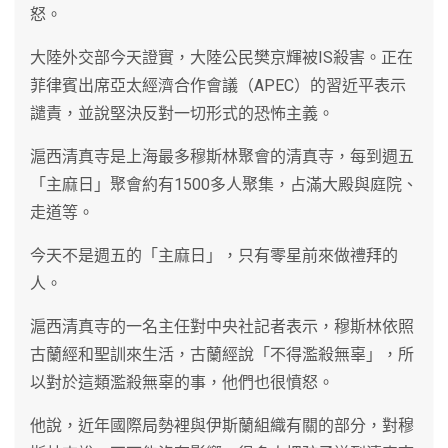
怒。
大陸外交部今天證實，大陸公民樊京輝被IS殺害。正在
菲律賓出席亞太經濟合作會議（APEC）的習近平表示
譴責，並說堅決反對一切形式的恐怖主義。
滬西清真寺是上海最多穆斯林聚會的清真寺，每到週五
「主麻日」聚會約有1500多人聚集，占滿大殿與庭院、
走道等。
今天不是週五的「主麻日」，只有零星前來做禮拜的
人。
滬西清真寺的一名主任對中央社記者表示，穆斯林依照
古蘭經和聖訓來生活，古蘭經說「不得濫殺無辜」，所
以對於這類濫殺無辜的事，他們也很憤怒。
他說，近年國際局勢裡與伊斯蘭組織有關的部分，對穆