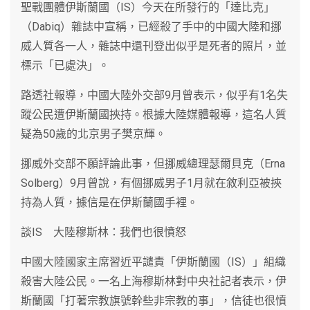
聖戰團體伊斯蘭國（IS）今天在所發行的「達比克」
（Dabiq）雜誌中宣稱，已經殺了手中的中國大陸和挪
威人質各一人，雜誌中還刊登出似乎是死者的照片，並
標示「已處決」。
路透社報導，中國大陸外交部9月曾表示，似乎有1名失
蹤公民遭伊斯蘭國挾持。根據大陸媒體報導，這名人質
疑為50歲的北京男子樊京輝。
挪威外交部不願評論此事，但挪威總理瑟爾貝克（Erna
Solberg）9月曾說，有個挪威男子1月就在敘利亞被挾
持為人質，據信是在伊斯蘭國手裡。
談IS 大陸穆斯林：我們也很憤怒
中國大陸國家主席習近平譴責「伊斯蘭國（IS）」組織
殺害大陸公民。一名上海穆斯林對中央社記者表示，伊
斯蘭國「打著宗教旗號幹些非宗教的事」，信徒也很憤