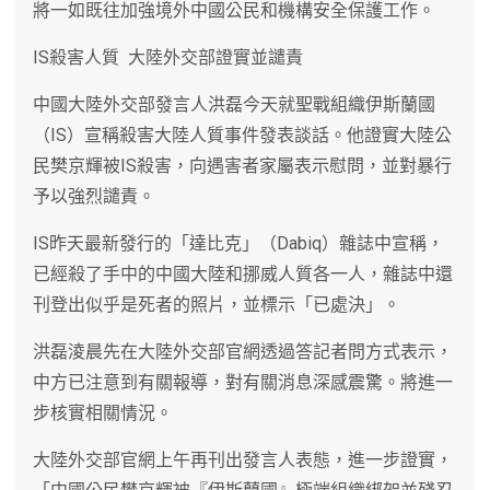
將一如既往加強境外中國公民和機構安全保護工作。
IS殺害人質 大陸外交部證實並譴責
中國大陸外交部發言人洪磊今天就聖戰組織伊斯蘭國
（IS）宣稱殺害大陸人質事件發表談話。他證實大陸公
民樊京輝被IS殺害，向遇害者家屬表示慰問，並對暴行
予以強烈譴責。
IS昨天最新發行的「達比克」（Dabiq）雜誌中宣稱，
已經殺了手中的中國大陸和挪威人質各一人，雜誌中還
刊登出似乎是死者的照片，並標示「已處決」。
洪磊淩晨先在大陸外交部官網透過答記者問方式表示，
中方已注意到有關報導，對有關消息深感震驚。將進一
步核實相關情況。
大陸外交部官網上午再刊出發言人表態，進一步證實，