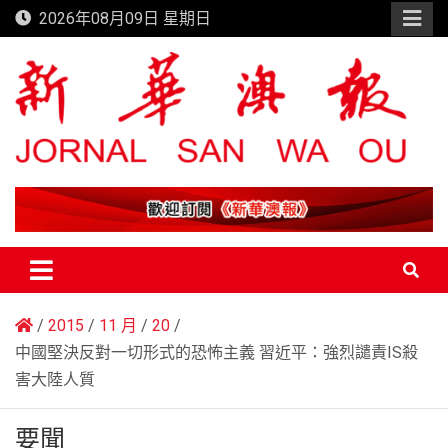
Skip
2026年08月09日 星期日
to
content
新華澳報
2015
11 月
20
中國堅決反對一切形式的恐怖主義 習近平：強烈譴責IS殺
害大陸人質
要聞