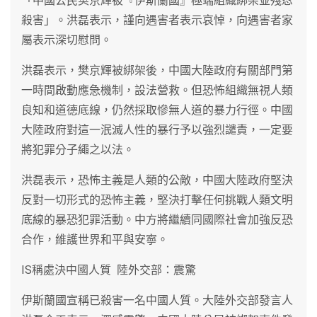
「中國公民樊京輝被『伊斯蘭國』極端組織綁架並殘忍
殺害」。洪磊表示，謹向遇害者表示哀悼，向遇害者家
屬表示深切慰問。
洪磊表示，樊京輝被綁架後，中國大陸政府有關部門第
一時間啟動應急機制，設法營救。但恐怖組織無視人類
良知和道德底線，仍然採取慘無人道的暴力行徑。中國
大陸政府對這一泯滅人性的暴行予以強烈譴責，一定要
將犯罪分子繩之以法。
洪磊表示，恐怖主義是人類的公敵，中國大陸政府堅決
反對一切形式的恐怖主義，堅決打擊任何挑戰人類文明
底線的暴恐犯罪活動。中方將繼續同國際社會加強反恐
合作，維護世界和平與安寧。
IS稱處決中國人質 陸外交部：震驚
伊斯蘭國宣稱已殺害一名中國人質。大陸外交部發言人