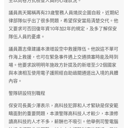
生以問卷方式檢查人員的心理狀況。
議員高天賜稱再有23歲警務人員燒炭企圖自殺，近期紀
律部隊似乎出了很多問題，希望保安當局清楚交代。他
又要求可否回復年資10年加2年的規定，及多了解保安
隊伍人員的憂慮。
議員蕭志偉建議本澳增設空中救援隊伍。他說這不單可
作海上救援，也可在緊急事件遇上交通擠塞時能及時到
場。他要求說明明年施政方針提及的新增至少2個國家
與本澳相互使用電子護照經自助過關通道出入境的具體
內容。
警隊研設特別職程
保安司長黃少澤表示，高科技犯罪和人才緊缺是保安範
疇面對的重要問題，本澳警隊高科技人才較少，本澳修
讀高科技的人才不多，薪酬也不吸引。他舉例司警電腦