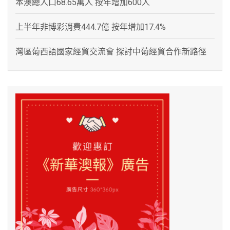
本澳總人口68.65萬人 按年增加600人
上半年非博彩消費444.7億 按年增加17.4%
灣區葡西語國家經貿交流會 探討中葡經貿合作新路徑