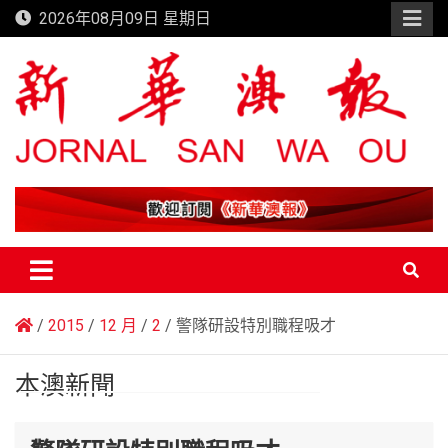
Skip
2026年08月09日 星期日
to
content
新華澳報
2015
12 月
2
警隊研設特別職程吸才
本澳新聞