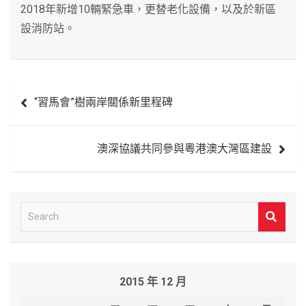
2018年新增10輛緊急車，更替老化設備，以及於新區
設消防站。
文
“習馬會”樹兩岸關係新里程碑
章
導
澳深協議共同參與粵港澳大灣區建設
覽
S
e
a
r
2015 年 12 月
c
h