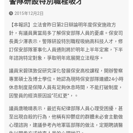
警隊研設特別職程吸才
2015年12月2日
【本報訊】立法會昨日第2日辯論明年度保安施政方
針，有議員冀當局多了解保安部隊人員的憂慮。保安司
長黃少澤表示，警隊研設特別職程吸納高科技人才，修
訂保安部隊軍事化人員通則將於明年上半年定案，下半
年諮詢特定對象，爭取明年底展開立法程序。
議員宋碧琪敦促研究深化發展保安高校課程，開辦警察
專業碩士及博士學位。她認為現時保安部隊連續24小時
休息制度是保障人員有足夠休息時間，不能打破制度，
因警員的經濟原因設“花紅更”，。
議員唐曉晴表示，最近有紀律部隊人員心理受困擾，甚
至出現自殺的行為，他稱有抑鬱症的群體未必會主動做
心理諮詢，建議參考內地軍區部隊的做法，定期聘請醫