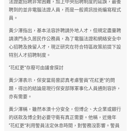
法證處招聘非常困難，加上中央招聘制度的延誤，最後
聘到的並非電腦法證人員，而是一般資訊技術編寫程式
員。
黃少澤指出，基本法容許聘請外地人才，但規定盡量聘
請澳門永久居民作公務員，為了電腦法證和網絡安全中
心招聘及挽留人才，現正研究在符合特區政策前提下設
特別人才招聘制度。
“花紅更”存廢可由議會探討
黃少澤表示，保安當局曾認真考慮警員“花紅更”的問
題，得出的結論是現行保安部隊軍事化人員通則容許，
亦有需要。
黃少澤稱，雖然本澳十分安全，但博企、大企業或銀行
的送款及博企對必要守衛有真正需要。他稱，近幾年
“花紅更”利用警員法定休息時間，對警務沒影響。警員