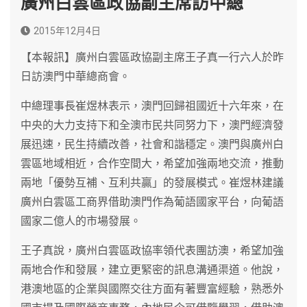
廣州白雲區政協副主席訪中總
2015年12月4日
【本報訊】廣州白雲區政協副主席王子真一行六人於昨
日訪澳門中華總商會。
中總理事長崔煜林表示，澳門回歸祖國近十六年來，在
中央的大力支持下和全澳市民共同努力下，澳門經濟發
展迅速，民生持續改善，社會和諧穩定。澳門與廣州白
雲區地域相近，合作空間大，希望加強兩地交流，推動
兩地「優勢互補、互利共贏」的發展模式。崔煜林建議
廣州白雲區工商界借助澳門作為葡語國家平台，向葡語
國家二億人的市場發展。
王子真說，廣州白雲區政協率領代表團訪澳，希望加強
兩地合作和發展，建立更緊密的訊息溝通渠道。他說，
港澳地區的企業與國際交往方面有著豐富經驗，熟悉外