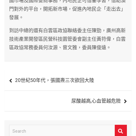
國市場及國際營商事務，內地民企可借鑒學習，借助澳
門對外的平台，開拓新市場，促進內地民企「走出去」
發展。
到訪中總的還有白雲區政協聯絡委主任陳勁，廣州高新
技術產業開發區民營科技園管委會副主任黃符偉，白雲
區政協常務委員何汝源、曾文雅，委員陳俊遠。
文
20世紀50年代，張國燾三次欲回大陸
章
導
尿酸越高,心血管越危險
覽
S