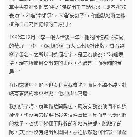
革中專案組要他寫“供詞”時提出了三點要求，即不准“醜
表功”，不准“攀領導”，不准“安釘子”，他幽默地將之移
植為自己寫回憶錄的三原則。
1992年12月，李一氓去世後一年，他的回憶錄《模糊
的螢屏——李一氓回憶錄》由人民出版社出版，喬石題
寫了書名。之所以叫這個名字，是因為他說：“時過境
遷，現在所能檢查出來的東西，不過是一面模糊的螢
屏。”
在回憶錄中，他不但沒有自我表功，而且不諱不諉。對
皖南事變的那頁歷史，他坦誠地寫道：
我知道了項、袁準備離開隊伍，既沒有勸說他們不能這
樣做，也沒有去找葉挺報告這件事情，反而自己學他們
的樣子，也找了幾個軍隊幹部和地方幹部，脫離了部
隊，其實也沒有跑出包圍圈，被迫依然返回軍部。雖然