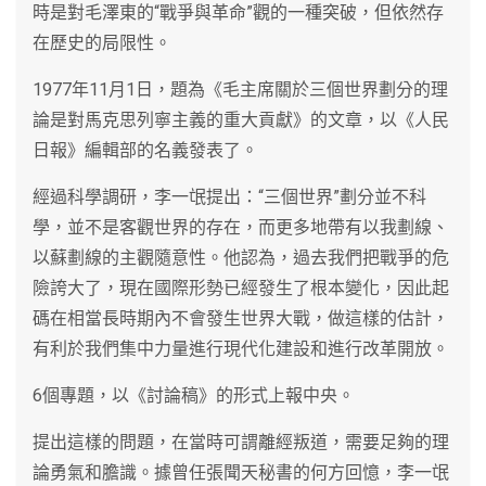
時是對毛澤東的“戰爭與革命”觀的一種突破，但依然存
在歷史的局限性。
1977年11月1日，題為《毛主席關於三個世界劃分的理
論是對馬克思列寧主義的重大貢獻》的文章，以《人民
日報》編輯部的名義發表了。
經過科學調研，李一氓提出：“三個世界”劃分並不科
學，並不是客觀世界的存在，而更多地帶有以我劃線、
以蘇劃線的主觀隨意性。他認為，過去我們把戰爭的危
險誇大了，現在國際形勢已經發生了根本變化，因此起
碼在相當長時期內不會發生世界大戰，做這樣的估計，
有利於我們集中力量進行現代化建設和進行改革開放。
6個專題，以《討論稿》的形式上報中央。
提出這樣的問題，在當時可謂離經叛道，需要足夠的理
論勇氣和膽識。據曾任張聞天秘書的何方回憶，李一氓