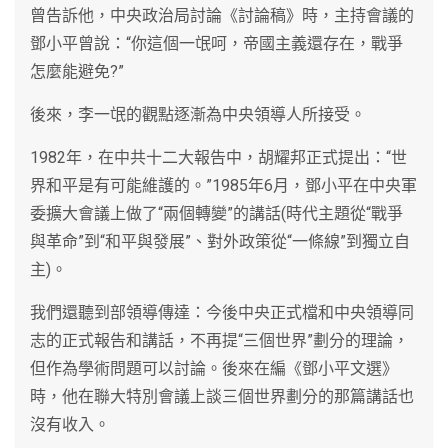
曾告訴他，中央政治局討論《討論稿》時，主持會議的
鄧小平曾說：“你這個一氓呵，帝國主義還存在，戰爭
怎麼能避免?”
後來，李一氓的觀點逐漸為中央領導人所接受。
1982年，在中共十二大報告中，胡耀邦正式提出：“世
界和平是有可能維護的。”1985年6月，鄧小平在中央軍
委擴大會議上做了“兩個轉變”的講話(時代主題從“戰爭
與革命”到“和平與發展”、對外政策從“一條線”到獨立自
主)。
我們還聽到部領導傳達：今後中央正式檔和中央領導同
志的正式報告和講話，不再提“三個世界”劃分的理論，
但作為學術問題可以討論。後來在編《鄧小平文選》
時，他在聯大特別會議上談三個世界劃分的那篇講話也
沒有收入。