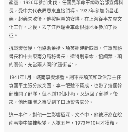
產黨，1926年參加北伐，任國民革命軍總政治部宣傳科
長，受中共代表周恩來直接領導。1927年參加南昌起
義，起義失敗後，他按照黨的安排，在上海從事左翼文
化工作。之後，去了江西瑞金革命根據地並參加了長
征。
抗戰爆發後，他協助葉挺、項英組建新四軍，任軍部秘
書長和中共東南分局秘書長，還特別奉命，協調葉、項
的關係，充當兩人間的“緩衝者”。
1941年1月，皖南事變爆發。副軍長項英和政治部主任
袁國平主張分散突圍，李一氓雖不贊成，也帶了幾個幹
部離開了部隊，但不到10個小時，又返回了部隊。後
來，他因離隊之事受到了口頭警告處分。
這一事件，對他一生影響極深。文革中，他被汙為在皖
南事變中被捕叛變，入獄五年，1973年10月才獲釋。