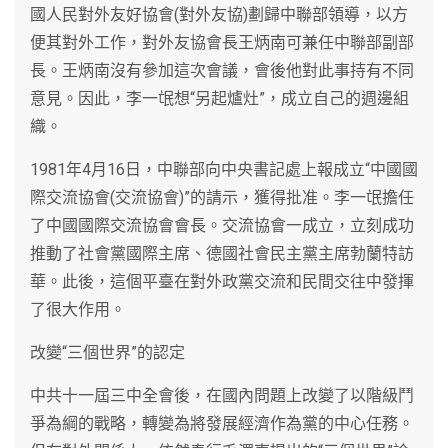
國人民對外友好協會(對外友協)劃歸中聯部領導，以方
便其對外工作，對外友協會長王炳南可兼任中聯部副部
長。王炳南沒有參加這次會議，會後他對此事持有不同
意見。因此，李一氓想“另起爐灶”，成立自己的週邊組
織。
1981年4月16日，中聯部向中央書記處上報成立“中國國
際交流協會(交流協會)”的請示，獲得批准。李一氓擔任
了中國國際交流協會會長。交流協會一成立，立刻成功
推動了社會黨國際主席、德國社會民主黨主席勃蘭特訪
華。此後，這個平臺在對外政黨交流和民間交往中發揮
了很大作用。
改變“三個世界”的認定
中共十一屆三中全會後，在國內問題上改變了以階級鬥
爭為綱的戰略，轉變為將發展經濟作為黨的中心任務。