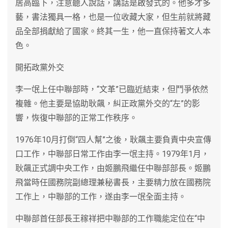
居高臨下，注意聽人說話，講話是啟發式的。他多才多
藝，書法獨具一格，也是一位收藏大家，但生前就將藏
品全部捐獻給了國家。終其一生，他一直保持著文人本
色。
開拓政黨外交
李一氓上任中聯部時，“文革”已臨近結束，但鬥爭依然
複雜。他主要是協助耿飆，糾正政黨外交的“左”的影
響，恢復中聯部的正常工作秩序。
1976年10月打倒“四人幫”之後，耿飆主要負責中央宣傳
口工作，中聯部日常工作由李一氓主持。1979年1月，
耿飆正式調中央工作，由姬鵬飛繼任中聯部部長。姬鵬
飛當時任國務院副總理兼秘書長，主要精力放在國務院
工作上，中聯部的工作，遂由李一氓全面主持。
中聯部首任部長王稼祥把中聯部的工作職能定位在“中