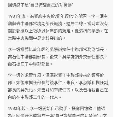
回憶錄不是“自己誇耀自己的功勞簿”
1981年底，為響應中央幹部“年輕化”的號召，李一氓主
動辭去中聯部常務副部長職務，退居二線。當時還沒有
關於部級以上領導退休年齡的規定，像這樣的舉動，在
當時中央機關中是比較突出的。
李一氓推薦比較年輕的吳學謙接任中聯部常務副部長，
喬石任中聯部副部長。後來，吳學謙調外交部任部長，
喬石擔任了中聯部部長。
李一氓的求實作風，深深影響了中聯部後來的領導幹
部，如後來擔任部長的錢李仁、朱良、李淑錚和擔任副
部長的蔣光化、朱善卿和李成仁等，以及包括我自己在
內的在中聯部工作的一代人。
1983年起，李一氓開始自己動手，撰寫回憶錄。他認
為，回憶錄不能寫成一本“自己誇耀自己的功勞簿”。文