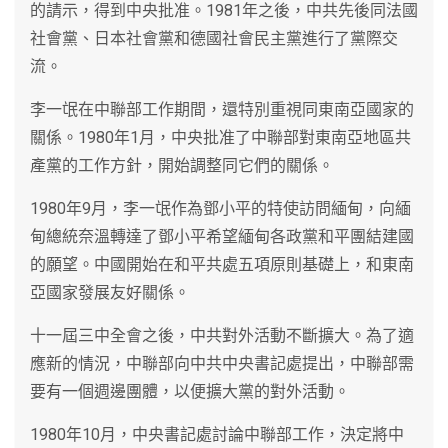
的請示，得到中央批准。1981年之後，中共先後同法國
社會黨、日本社會黨和德國社會民主黨進行了黨際交
流。
李一氓在中聯部工作期間，還特別重視同東南亞國家的
關係。1980年1月，中央批准了中聯部對東南亞地區共
產黨的工作方針，開始調整同它們的關係。
1980年9月，李一氓作為鄧小平的特使訪問緬甸，向緬
甸總統奈溫轉達了鄧小平希望緬甸各政黨和平團結建國
的願望。中國開始在和平共處五項原則基礎上，和東南
亞國家發展友好關係。
十一屆三中全會之後，中共對外活動不斷擴大。為了適
應新的情況，中聯部向中共中央書記處提出，中聯部需
要有一個週邊團體，以便擴大黨的對外活動。
1980年10月，中央書記處討論中聯部工作，決定將中