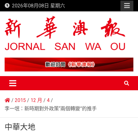
Skip
2026年08月08日 星期六
to
content
新華澳報
2015
12 月
4
李一氓：新時期對外政策“兩個轉變”的推手
中華大地