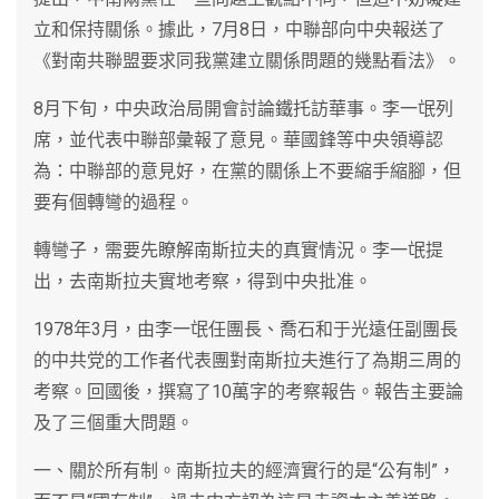
立和保持關係。據此，7月8日，中聯部向中央報送了
《對南共聯盟要求同我黨建立關係問題的幾點看法》。
8月下旬，中央政治局開會討論鐵托訪華事。李一氓列
席，並代表中聯部彙報了意見。華國鋒等中央領導認
為：中聯部的意見好，在黨的關係上不要縮手縮腳，但
要有個轉彎的過程。
轉彎子，需要先瞭解南斯拉夫的真實情況。李一氓提
出，去南斯拉夫實地考察，得到中央批准。
1978年3月，由李一氓任團長、喬石和于光遠任副團長
的中共党的工作者代表團對南斯拉夫進行了為期三周的
考察。回國後，撰寫了10萬字的考察報告。報告主要論
及了三個重大問題。
一、關於所有制。南斯拉夫的經濟實行的是“公有制”，