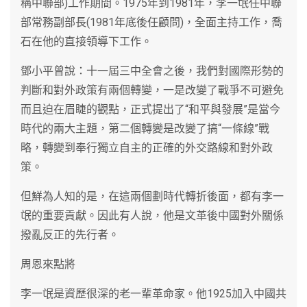
稱中聯部)工作期間。1975年到1981年，李一氓任中聯
部常務副部長(1981年底後任顧問)，全面主持工作，喬
石在他的直接領導下工作。
鄧小平曾說：十一屆三中全會之後，我們對國際形勢的
判斷和對外政策有兩個轉變，一是改變了戰爭不可避免
而且迫在眉睫的觀點，正式提出了“和平與發展”是當今
時代的兩大主題，第二個轉變是改變了搞“一條線”戰
略，轉變到奉行獨立自主的正確的外交路線和對外政
策。
但鮮為人知的是，在這兩個劃時代轉折後面，都有李一
氓的重要貢獻。因此有人說，他是文革後中國對外關係
撥亂反正的先行者。
周恩來點將
李一氓是資歷很深的老一輩革命家。他1925加入中國共