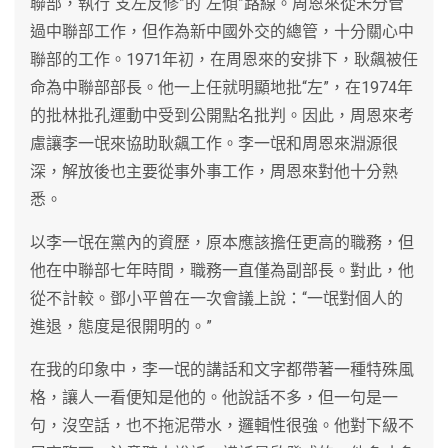
聯部，執行“支左反修”的“左傾”路線。周恩來從未分管
過中聯部工作，但作為新中國外交的總管，十分關心中
聯部的工作。1971年初，在周恩來的安排下，耿飆被任
命為中聯部部長。他一上任就明顯地批“左”，在1974年
的批林批孔運動中受到公開點名批判。因此，周恩來考
慮讓李一氓來協助耿飆工作。李一氓和周恩來淵源很
深，解放後也主要從事外事工作，周恩來對他十分熟
悉。
以李一氓在黨內的資歷，原本應該擔任更高的職務，但
他在中聯部七年時間，職務一直僅為副部長。對此，他
從不計較。鄧小平曾在一次會議上說：“一氓對個人的
進退，態度是很開明的。”
在我的印象中，李一氓的講話和文字都帶著一種特殊風
格，讓人一看便知是他的。他說話不多，但一句是一
句，沒空話，也不拖泥帶水，邏輯性很強。他對下級不