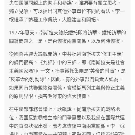
央在國際問題上的助手和參謀”，強調要有獨立思考、
獨立見解，可以提出同其他外事單位不同的看法。李一
氓繼承了這種工作傳統，大膽建言和開拓。
1977年夏天，南斯拉夫總統鐵托即將訪華。鐵托訪華的
關鍵問題之一是，是否恢復兩黨關係，以及何時恢復。
從國際共運大論戰開始，中共批判南斯拉夫“修正主義”
的調門很高。《九評》中的三評，即《南斯拉夫是社會
主義國家嗎?》一文，指責鐵托集團是“美帝的附庸”，是
“反革命的別動隊”。因此，有的外事部門負責人認為，
如果同南共聯盟恢復關係，會模糊馬列主義與修正主義
的原則界限，損害毛澤東的偉大旗幟。
在中聯部部務會議上，耿飆說，從南斯拉夫的戰略地
位、我國反對霸權主義的鬥爭需要以及我黨在國際共運
中的實際狀況出發，應考慮恢復中南兩黨關係。李一氓
提出，中南兩黨在一些問題上觀點不同，但這不妨礙建