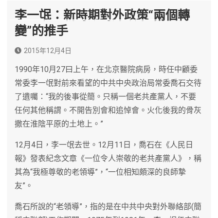
李一氓：新時期對外政策“兩個轉
變”的推手
2015年12月4日
1990年10月27曰上午，在北京醫院病房，時任中顧委
常委李一氓對前來看望的中共中央政治局常委喬石交待
了遺囑：“我的後事從簡。只稱一個老共產黨人，不要
任何其他稱謂。不開告別會和追悼會。火化後我的骨灰
撒在淮陰平原的土地上。”
12月4日，李一氓去世。12月11日，喬石在《人民日
報》發表紀念文章《一位令人崇敬的老共產黨人》，稱
其為“我極尊敬的老領導”，“一位相知頗深的良師摯
友”。
喬石所說的“老領導”，指的是在中共中央對外聯絡部(簡