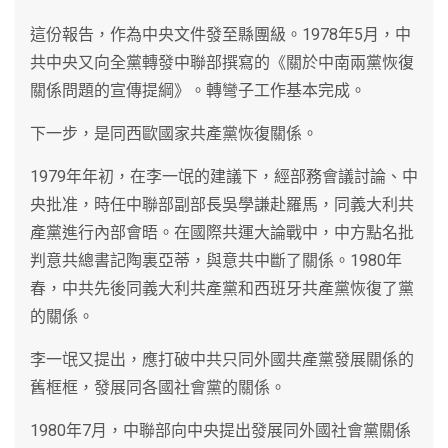
這份報告，作為中央文件發至縣團級。1978年5月，中
共中央又向全黨轉發中聯部撰寫的《關於中南兩黨恢復
關係問題的宣傳提綱》。轉彎子工作基本完成。
下一步，是同西歐國家共產黨恢復關係。
1979年年初，在李一氓的建議下，經部務會議討論、中
央批准，時任中聯部副部長吳學謙赴羅馬，同義大利共
產黨進行內部會晤。在國際共運大論戰中，中方點名批
判意共總書記陶裏亞蒂，與意共中斷了關係。1980年
春，中共先後同義大利共產黨和西班牙共產黨恢復了黨
的關係。
李一氓又提出，應打破中共只同外國共產黨發展關係的
舊框框，發展同各國社會黨的關係。
1980年7月，中聯部向中央提出發展同外國社會黨關係