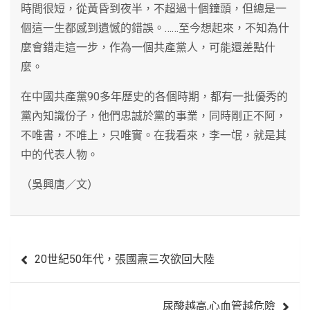
時間很短，從黃昏到夜半，不超過十個鐘頭，但總是一
個這一生都感到遺憾的錯誤。……至今想起來，不知為什
麼會錯走這一步，作為一個共產黨人，可能還差點什
麼。
在中國共產黨90多年歷史的各個時期，都有一批優秀的
黨內知識份子，他們忠誠於黨的事業，同時剛正不阿，
不唯書，不唯上，只唯實。在我看來，李一氓，就是其
中的代表人物。
（吳興唐／文）
文
20世紀50年代，張國燾三次欲回大陸
章
導
尿酸越高,心血管越危險