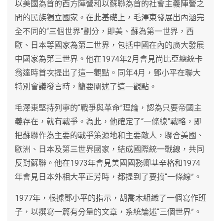
以美國為首的西方陣營和以蘇聯為首的社會主義陣營之
間的民族獨立國家。在此基礎上，毛澤東發展出內涵完
全不同的“三個世界”劃分，即美、蘇為第一世界，西
歐、日本等國家為第二世界，包括中國在內的廣大發展
中國家為第三世界。他在1974年2月會見尚比亞總統卡
翁達時首次提出了這一觀點。同年4月，鄧小平在聯大
特別會議發言時，簡要闡述了這一觀點。
毛澤東堅持列寧的“戰爭與革命”理論，認為只要帝國主
義存在，就有戰爭。為此，他確定了“一條線”戰略，即
把蘇聯作為主要的戰爭策源地和主要敵人，聯合美國、
歐洲、日本及第三世界國家，結成國際統一戰線，共同
反對蘇聯。他在1973年會見美國國務卿基辛格和1974
年會見日本外相大平正芳時，都提到了要搞“一條線”。
1977年，根據鄧小平的指示，胡喬木組織了一個寫作班
子，以撰寫一篇有分量的文章，系統論述“三個世界”。