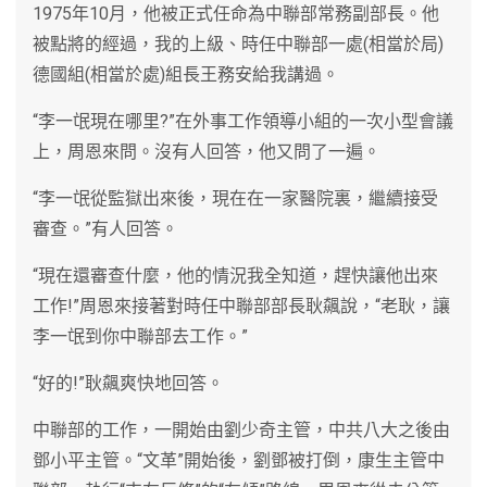
1975年10月，他被正式任命為中聯部常務副部長。他
被點將的經過，我的上級、時任中聯部一處(相當於局)
德國組(相當於處)組長王務安給我講過。
“李一氓現在哪里?”在外事工作領導小組的一次小型會議
上，周恩來問。沒有人回答，他又問了一遍。
“李一氓從監獄出來後，現在在一家醫院裏，繼續接受
審查。”有人回答。
“現在還審查什麼，他的情況我全知道，趕快讓他出來
工作!”周恩來接著對時任中聯部部長耿飆說，“老耿，讓
李一氓到你中聯部去工作。”
“好的!”耿飆爽快地回答。
中聯部的工作，一開始由劉少奇主管，中共八大之後由
鄧小平主管。“文革”開始後，劉鄧被打倒，康生主管中