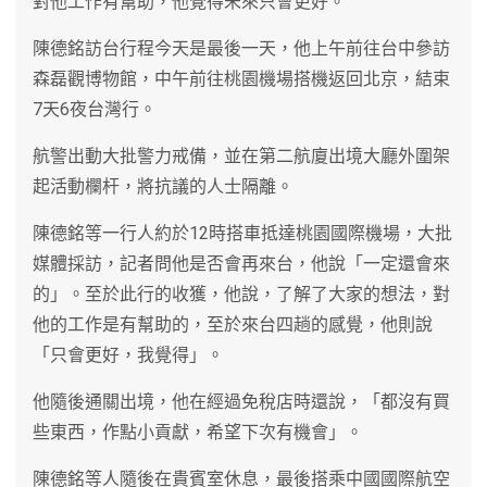
對他工作有幫助，他覺得未來只會更好。
陳德銘訪台行程今天是最後一天，他上午前往台中參訪
森磊觀博物館，中午前往桃園機場搭機返回北京，結束
7天6夜台灣行。
航警出動大批警力戒備，並在第二航廈出境大廳外圍架
起活動欄杆，將抗議的人士隔離。
陳德銘等一行人約於12時搭車抵達桃園國際機場，大批
媒體採訪，記者問他是否會再來台，他說「一定還會來
的」。至於此行的收獲，他說，了解了大家的想法，對
他的工作是有幫助的，至於來台四趟的感覺，他則說
「只會更好，我覺得」。
他隨後通關出境，他在經過免稅店時還說，「都沒有買
些東西，作點小貢獻，希望下次有機會」。
陳德銘等人隨後在貴賓室休息，最後搭乘中國國際航空