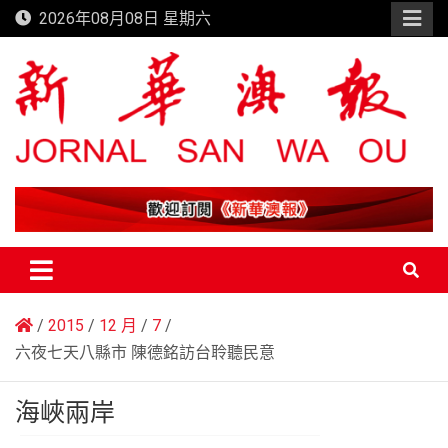
Skip
2026年08月08日 星期六
to
content
新華澳報
2015
12 月
7
六夜七天八縣市 陳德銘訪台聆聽民意
海峽兩岸