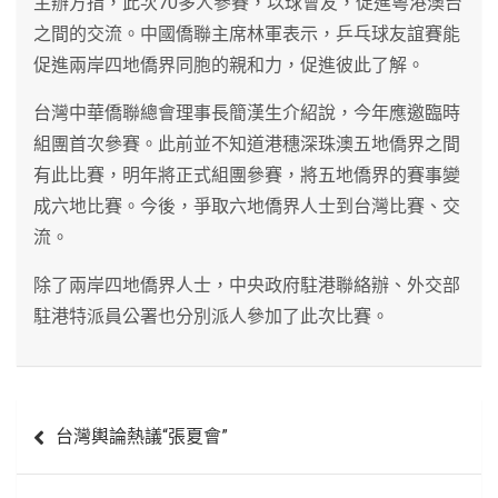
主辦方指，此次70多人參賽，以球會友，促進粵港澳台
之間的交流。中國僑聯主席林軍表示，乒乓球友誼賽能
促進兩岸四地僑界同胞的親和力，促進彼此了解。
台灣中華僑聯總會理事長簡漢生介紹說，今年應邀臨時
組團首次參賽。此前並不知道港穗深珠澳五地僑界之間
有此比賽，明年將正式組團參賽，將五地僑界的賽事變
成六地比賽。今後，爭取六地僑界人士到台灣比賽、交
流。
除了兩岸四地僑界人士，中央政府駐港聯絡辦、外交部
駐港特派員公署也分別派人參加了此次比賽。
文
台灣輿論熱議“張夏會”
章
導