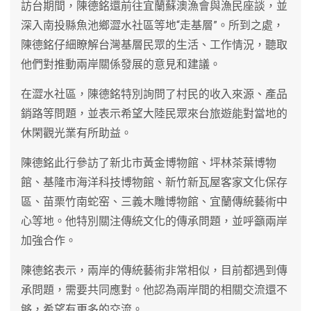
訪台期間，陳德銘還前往宜蘭蘇澳漁會與漁民座談，並
深入南投縣魚池鄉澀水社區等地“走基層”。所到之處，
陳德銘仔細瞭解台灣基層民眾的生活、工作情況，聽取
他們對推動兩岸關係發展的意見和建議。
在澀水社區，陳德銘特別詢問了村民的收入來源、產品
銷路等問題，並表示希望大陸民眾來台旅遊能對當地的
休閑觀光業有所助益。
陳德銘此行參訪了新北市黃金博物館、坪林茶葉博物
館、基隆市海洋科技博物館、新竹新瓦屋客家文化保存
區、苗栗竹南蛇窑、三義木雕博物館、宜蘭傳統藝術中
心等地。他特別關注傳統文化的傳承問題，並呼籲兩岸
加強合作。
陳德銘表示，兩岸的傳統藝術非常相似，目前都遇到傳
承問題，需要共同應對。他認為兩岸間的相關交流還不
够，希望有更多的交流。