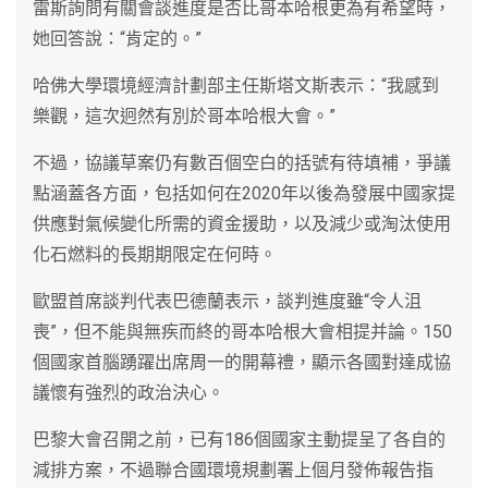
雷斯詢問有關會談進度是否比哥本哈根更為有希望時，
她回答說：“肯定的。”
哈佛大學環境經濟計劃部主任斯塔文斯表示：“我感到
樂觀，這次迥然有別於哥本哈根大會。”
不過，協議草案仍有數百個空白的括號有待填補，爭議
點涵蓋各方面，包括如何在2020年以後為發展中國家提
供應對氣候變化所需的資金援助，以及減少或淘汰使用
化石燃料的長期期限定在何時。
歐盟首席談判代表巴德蘭表示，談判進度雖“令人沮
喪”，但不能與無疾而終的哥本哈根大會相提并論。150
個國家首腦踴躍出席周一的開幕禮，顯示各國對達成協
議懷有強烈的政治決心。
巴黎大會召開之前，已有186個國家主動提呈了各自的
減排方案，不過聯合國環境規劃署上個月發佈報告指