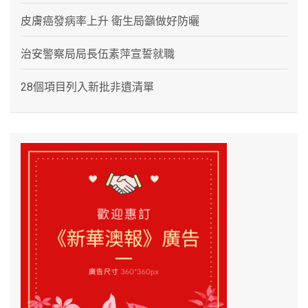
皮膚癌發病率上升 衛生局籲做好防曬
治安警察局局長伍素萍宣誓就職
28個項目列入新批非遺清單