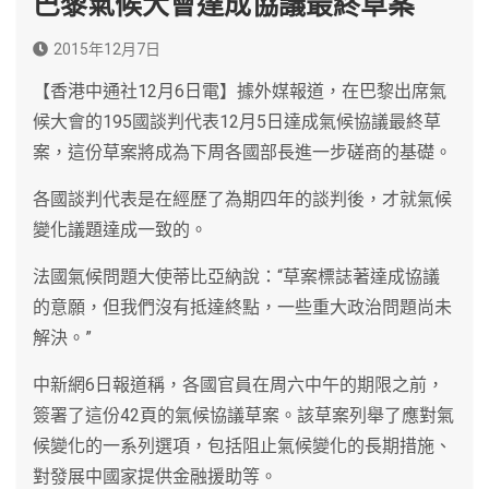
巴黎氣候大會達成協議最終草案
2015年12月7日
【香港中通社12月6日電】據外媒報道，在巴黎出席氣
候大會的195國談判代表12月5日達成氣候協議最終草
案，這份草案將成為下周各國部長進一步磋商的基礎。
各國談判代表是在經歷了為期四年的談判後，才就氣候
變化議題達成一致的。
法國氣候問題大使蒂比亞納說：“草案標誌著達成協議
的意願，但我們沒有抵達終點，一些重大政治問題尚未
解決。”
中新網6日報道稱，各國官員在周六中午的期限之前，
簽署了這份42頁的氣候協議草案。該草案列舉了應對氣
候變化的一系列選項，包括阻止氣候變化的長期措施、
對發展中國家提供金融援助等。