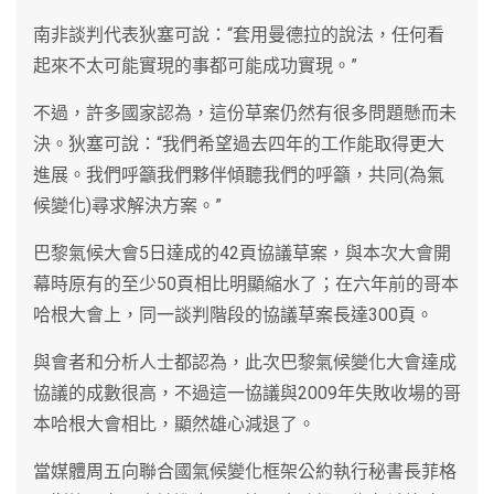
南非談判代表狄塞可說：“套用曼德拉的說法，任何看
起來不太可能實現的事都可能成功實現。”
不過，許多國家認為，這份草案仍然有很多問題懸而未
決。狄塞可說：“我們希望過去四年的工作能取得更大
進展。我們呼籲我們夥伴傾聽我們的呼籲，共同(為氣
候變化)尋求解決方案。”
巴黎氣候大會5日達成的42頁協議草案，與本次大會開
幕時原有的至少50頁相比明顯縮水了；在六年前的哥本
哈根大會上，同一談判階段的協議草案長達300頁。
與會者和分析人士都認為，此次巴黎氣候變化大會達成
協議的成數很高，不過這一協議與2009年失敗收場的哥
本哈根大會相比，顯然雄心減退了。
當媒體周五向聯合國氣候變化框架公約執行秘書長菲格