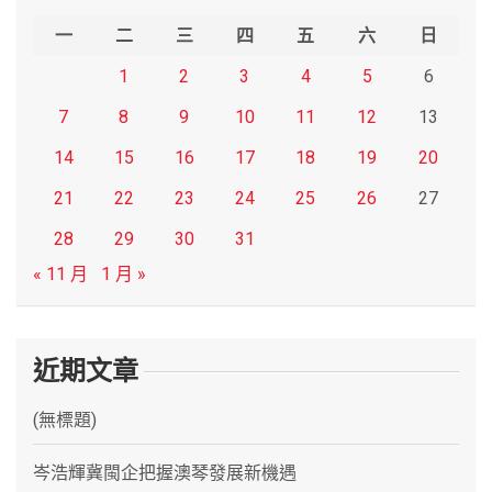
h
一
二
三
四
五
六
日
1
2
3
4
5
6
7
8
9
10
11
12
13
14
15
16
17
18
19
20
21
22
23
24
25
26
27
28
29
30
31
« 11 月
1 月 »
近期文章
(無標題)
岑浩輝冀閩企把握澳琴發展新機遇