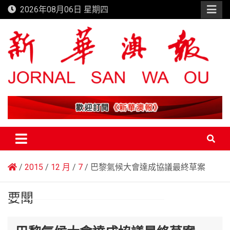
Skip
2026年08月06日 星期四
to
content
新華澳報
2015
12 月
7
巴黎氣候大會達成協議最終草案
要聞