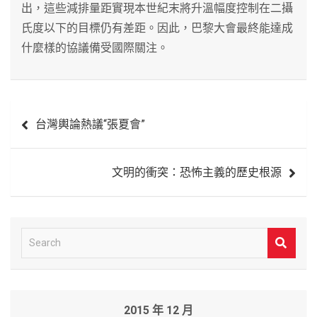
出，這些減排量距實現本世紀末將升溫幅度控制在二攝
氏度以下的目標仍有差距。因此，巴黎大會最終能達成
什麼樣的協議備受國際關注。
文
台灣輿論熱議“張夏會”
章
導
文明的衝突：恐怖主義的歷史根源
覽
S
e
a
r
2015 年 12 月
c