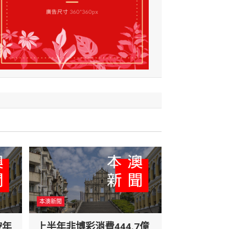
本澳新聞
按年
上半年非博彩消費444.7億