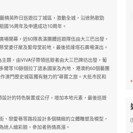
c
h
演藝精英昨日巡遊拉丁城區，激動全城，沿途熱歌勁
國16周年及申遺成功10周年。
廣場開幕，近60隊表演團體巡遊隊伍由大三巴出發，
慈堂婆仔屋及聖母堂前地，最後抵達塔石廣場演出。
 ”為主題，由VIVA仔帶領巡遊者由大三巴牌坊出發，葡
多爾等10餘個拉丁語系國家及內地、港澳約60個藝團
同作澳門歷史城區獨有魅力的“尋寶之旅。大批市民和
«
計師設計的特色裝置或公仔，增加本地元素，最後巡遊
街、戀愛巷等路段設計多個精緻的立體雕塑及模型，
為途人繪彩臉，參加者熱情高漲。