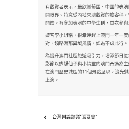
有觀賞者表示，最欣賞葡國、中國的表演
開眼界。特意從內地來澳觀賞的旅客稱，
開始。有參加表演的中學生稱，首次參與
遊客李小姐稱，很幸運趕上澳門一年一度
對，領略濃郁異域風情，認為不虛此行。
為提升澳門社區旅遊吸引力，增添節日氣
影節以蝴蝶仙子與小精靈的澳門奇遇為主
在澳門歷史城區的11個景點呈現。流光
上演。
文
台灣輿論熱議“張夏會”
章