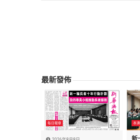
導
覽
最新發佈
每日報章
本澳
新
2026年8月8日