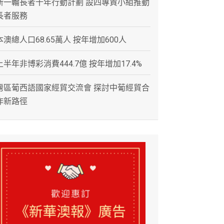
新一輪長者十年行動計劃 設四專責小組推動
長者服務
本澳總人口68.65萬人 按年增加600人
上半年非博彩消費444.7億 按年增加17.4%
灣區葡西語國家經貿交流會 探討中葡經貿合
作新路徑