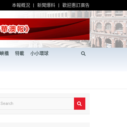
本報概況
新聞爆料
歡迎惠訂廣告
峽橋
特載
小小環球
S