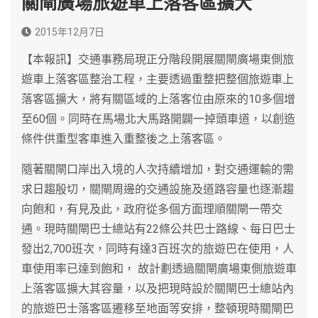
關閘廣場旅遊車上落客區擴大
2015年12月7日
【本報訊】交通事務局現正分階段開展關閘廣場東側旅
遊車上落客區整治工程，主要透過重整把整個旅遊車上
落客區擴大，將有關區域的上落客位由原來的10多個增
至60個。同時在馬場北大馬路開闢一掉頭車道，以創造
條件供重型客車進入重整後之上落客區。
隨著關閘口岸出入境的人次持續增加，對交通運輸的需
求日趨殷切，關閘周邊的交通設施及道路容量也逐漸趨
向飽和，有見及此，政府從多個方面理順關閘一帶交
通。現時關閘巴士總站有22條公共巴士路線、每日巴士
發出2,700班次，同時有達3百班次的旅遊巴在使用，人
車使用率已達到飽和， 故計劃透過關閘廣場東側旅遊車
上落客區擴大其容量，以及把現時設於關閘巴士總站內
的旅遊巴士落客區遷移至地面等安排，整頓現時關閘巴