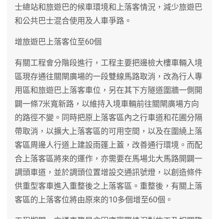
士總站和旅遊巴的候車環境和上落客情況，減少旅遊巴
和公共巴士混合使用及人車爭路。
增旅遊巴上落客位至60個
有關工程會分階段進行，工程主要把邊檢大樓車輛入境
區現存通往關閘廣場的一段雙線馬路取消，改為行人專
用區和旅遊巴上落客車位，另在其下方隧道圍牆一側開
闢一條7米寬新路，以維持入境車輛前往關閘廣場方向
的路徑不變。同時把原上落客區內之行車道和花圃分隔
帶取消，以擴大上落客區的可用空間，以及在圍繞上落
客區周邊人行道上建設雨篷上蓋，改善通行環境。而配
合上落客區將來的運作，亦需要在馬場北大馬路開闢一
調頭車道，並於調頭位置增設交通訊號燈，以創造條件
供重型客車進入重整後之上落客區。重整後，有關上落
客區的上落客位將由原來的10多個增至60個。