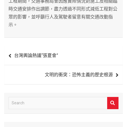
工程期間，交通事務局會因應實際情況對施工及相關臨
時交通安排作出調節，盡力透過不同形式減低工程對公
眾的影響，並呼籲行人及駕駛者留意有關交通改動指
示。
文
台灣輿論熱議“張夏會”
章
導
文明的衝突：恐怖主義的歷史根源
覽
S
e
a
r