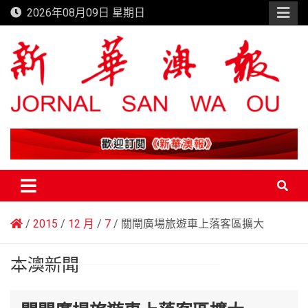
Skip
2026年08月09日 星期日
to
content
新華澳報
2015
12 月
7
關閘廣場旅遊車上落客區擴大
本澳新聞