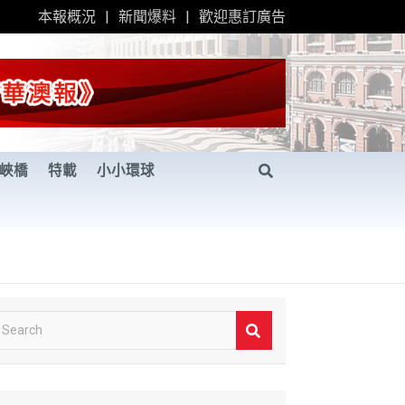
本報概況
新聞爆料
歡迎惠訂廣告
峽橋
特載
小小環球
S