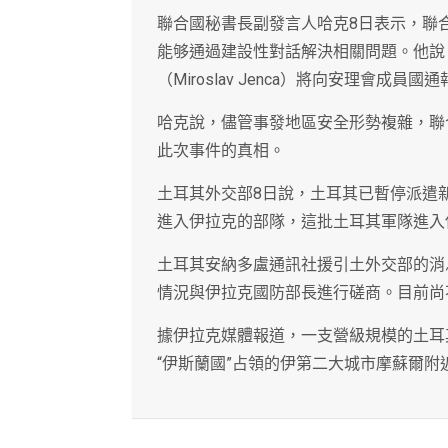
聯合國秘書長副發言人哈克8日表示，聯
能够通過建設性對話解決相關問題。他說
（Miroslav Jenca）將向安理會成員
哈克說，儘管事發地區安全形勢複雜，聯
此次事件的真相。
土耳其外交部8日說，土耳其已暫停派遣
進入伊拉克的部隊，這批土耳其軍隊進入
土耳其安納多盧通訊社援引土外交部的消
情況與伊拉克國防部長進行磋商。目前尚
據伊拉克媒體報道，一支營級規模的土耳
“伊斯蘭國”占領的伊第二大城市摩蘇爾