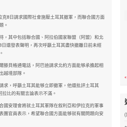
c
h
伊拉克8日請求國際社會施壓土耳其撤軍，而聯合國方面
題。
持，其中包括聯合國、阿拉伯國家聯盟（阿盟）和北
8日還發表聲明，再次呼籲土耳其盡快撤離日前未經
。
爾滕貝格通電話，阿巴迪請求北約方面能够承擔起相
出越境部隊。
«
請求，呼籲土耳其能够立即撤軍，他還批評土耳其
對阿拉比的有關言論表示不滿。
合國安理會將就土耳其軍隊在叙利亞和伊拉克的軍事
表團官員表示，希望聯合國方面能够就有關問題向安