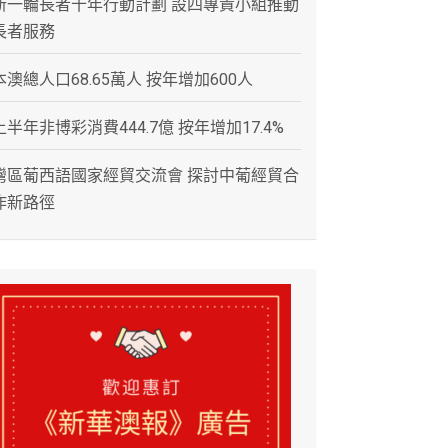
新一輪長者十年行動計劃 設四專責小組推動
長者服務
本澳總人口68.65萬人 按年增加600人
上半年非博彩消費444.7億 按年增加17.4%
灣區葡西語國家經貿交流會 探討中葡經貿合
作新路徑