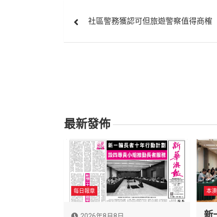
文
社區警務獲認可但旅遊警察值得商榷
章
導
覽
最新發佈
每日報章
本澳
新
2026年8月8日