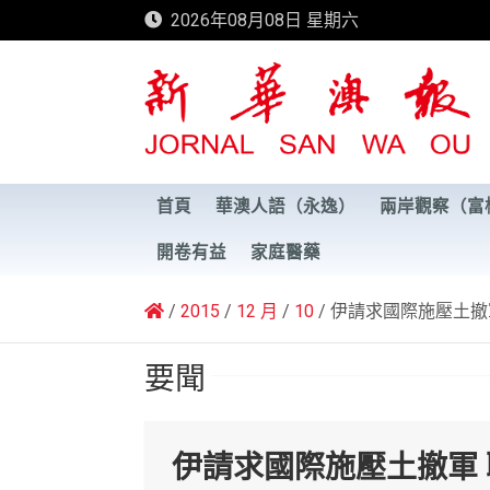
Skip
2026年08月08日 星期六
to
content
新華澳報
首頁
華澳人語（永逸）
兩岸觀察（富
開卷有益
家庭醫藥
2015
12 月
10
伊請求國際施壓土撤
要聞
伊請求國際施壓土撤軍