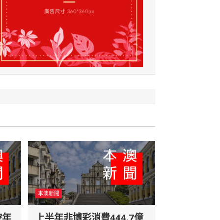
本澳新聞
按年
上半年非博彩消費444.7億