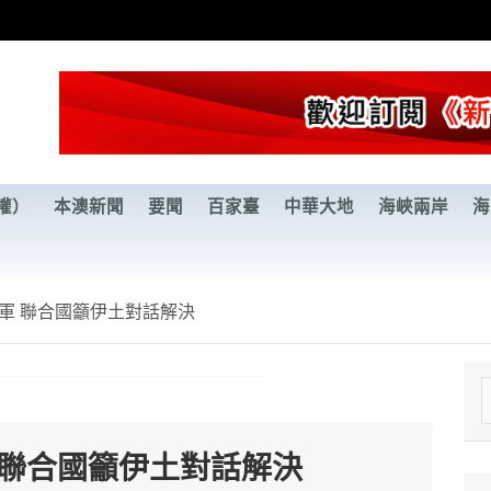
權）
本澳新聞
要聞
百家臺
中華大地
海峽兩岸
海
軍 聯合國籲伊土對話解決
e
a
 聯合國籲伊土對話解決
r