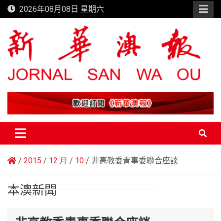
Skip
2026年08月08日 星期六
to
content
新華澳報
2015
12 月
10
非高教委青事委聯合座談
本澳新聞