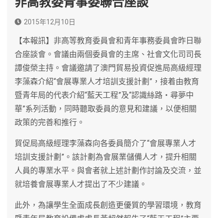
非高教委青事委聯合座談
2015年12月10日
【本報訊】非高等教育委員會和青年事務委員會昨日聯
合座談會。會議由兩個委員會的主席、社會文化司司長
譚俊榮主持。會議邀請了澳門貿易投資促進局高級經理
李藻森介紹“會展專業人才培訓支援計劃”，接着由教育
暨青年局的代表介紹“藍天工程”及“認識絲路‧尋夢中
華”系列活動，同時聽取委員的意見和建議，以便相關
政策的完善和推行。
貿促局高級經理李藻森向各委員簡介了“會展專業人才
培訓支援計劃”。該計劃為會展業儲備人才，提升相關
人員的專業水平。與會者就上述計劃作討論及交流，並
就培養會展專業人才提出了不少建議。
此外，為讓學生全面成長創造更優質的學習環境，教育