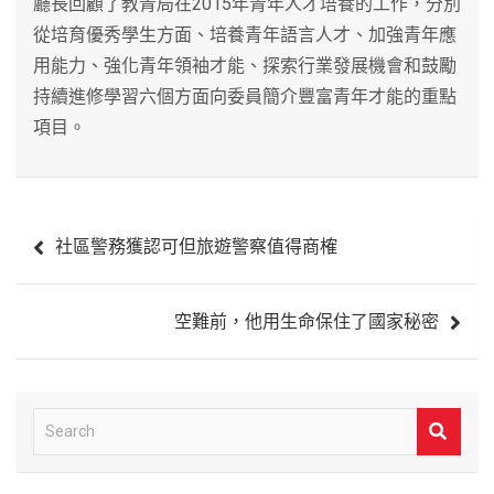
廳長回顧了教青局在2015年青年人才培養的工作，分別
從培育優秀學生方面、培養青年語言人才、加強青年應
用能力、強化青年領袖才能、探索行業發展機會和鼓勵
持續進修學習六個方面向委員簡介豐富青年才能的重點
項目。
文
社區警務獲認可但旅遊警察值得商榷
章
導
空難前，他用生命保住了國家秘密
覽
S
e
a