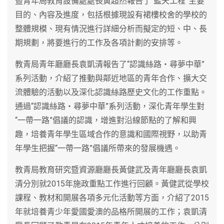
暨青年局教育設備處處長黃超然報告了“藍天工程”主要
目的、內容及進度，包括根據現設有裙樓校舍的學校的
整體規模、現有情況進行詳細分析而擬定的短、中、長
期規劃，將要進行的工作及各項計劃的安排等。
教青局青年廳廳長袁凱清報告了“認識絲路‧尋夢中華”
系列活動，介紹了推動與鄰近地區的青年合作、擴大交
流體驗的活動以及深化認識絲路歷史文化的工作重點。
通過“認識絲路‧尋夢中華”系列活動，深化青年學生對
“一帶一路”倡議的認識，增進對沿線節點的了解和興
趣，培養青年學生區域合作的意識和國際視野，以助青
年學生把握“一帶一路”倡議所帶來的發展機遇。
教青局教育研究暨資源廳廳長黃健武及青年廳廳長袁凱
清分別就2015年施政重點工作進行回顧。黃健武從學校
課程、教材和開展各項多元化活動等方面，介紹了2015
年就培養青少年愛國愛澳的品格所開展的工作；袁凱清