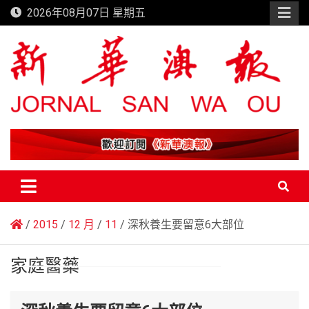
Skip
2026年08月07日 星期五
to
content
新華澳報
2015
12 月
11
深秋養生要留意6大部位
家庭醫藥