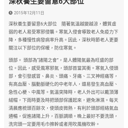
深秋養生要留意6大部位
2015年12月11日
深秋養生要留意6大部位 隨著氣溫越變越涼，體質虛
弱的老人易受寒邪侵襲。寒氣入侵會導致老人免疫力下
降，多種慢性病發病率升高。因此，深秋時節老人更要
關注以下部位的保暖，防住寒氣。
頭部。 頭部為“諸陽之會”，是人體陽氣最為旺盛的部
位。因此，感受風寒邪氣，頭部首當其衝。寒氣入侵頭
部，會引發感冒、鼻炎、頭痛、牙痛、三叉神經痛等，
有高血壓、腦動脈硬化的中老年人，還易發生高血壓、
急性心梗、中風等。氣溫突降時，老人外出可以戴頂薄
絨帽，下雨時要及時把頭部保護起來，避免淋濕。每天
清晨應梳頭百餘次，使頭皮微熱，有利於頭部經絡氣血
通暢，促進諸陽上升，百脈調順。晚上最好不要洗頭，
洗完頭一定要用毛巾擦幹或者用吹風機吹幹。