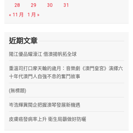
28
29
30
31
« 11 月
1 月 »
近期文章
陽江優品耀濠江 借澳揚帆拓全球
重溫司打口摩天輪的歲月：音樂劇《澳門皇宮》演繹六
十年代澳門人自強不息的奮鬥故事
(無標題)
岑浩輝冀閩企把握澳琴發展新機遇
皮膚癌發病率上升 衛生局籲做好防曬