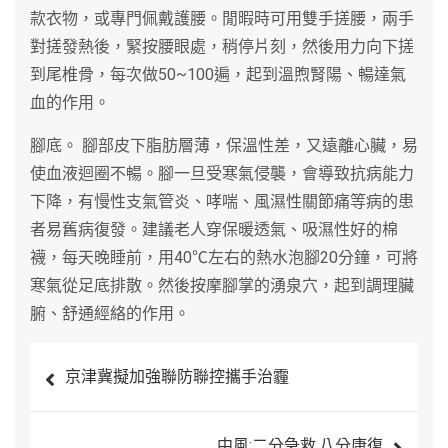
款衣物，或專門佩戴護腰。閒暇時可用雙手搓腰，兩手
對搓發熱後，緊按腰眼處，稍停片刻，然後用力向下搓
到尾椎骨，每次做50~100遍，起到溫煦腎陽、暢達氣
血的作用。
腳底。 腳部皮下脂肪層薄，保溫性差，又遠離心臟，易
使血液迴圈不暢。腳一旦受寒氣侵襲，會導致抗病能力
下降，有慢性支氣管炎、哮喘、風濕性關節痛等病的患
者易舊病復發。建議老人穿保暖透氣、吸濕性好的棉
襪，每天晚睡前，用40℃左右的熱水泡腳20分鐘，可將
寒氣從足底排散。然後按摩腳掌的湧泉穴，起到調理臟
腑、舒通經絡的作用。
文
京津冀擬加強聯防聯控攜手治霾
章
導
中風:二分急救,八分康復