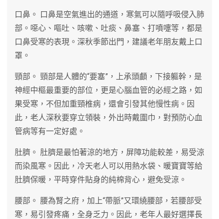
口鼻。 口鼻是空氣進出的通道，寒氣可以隨呼吸侵入肺
部。噁心、嘔吐、咳嗽、吐痰、鼻塞、打噴嚏等，都是
口鼻受寒的表現。深秋季節出門，建議老年朋友戴上口
罩。
頸部。 頸部是人體的“要塞”，上承頭顱，下接軀幹，是
神經中樞最重要的部位，更是心腦血管的必經之路，如
果受寒，不但加重頸椎病，還會引發其他慢性病。因
此，老人深秋要穿立領裝，外出時戴圍巾，對預防心血
管病等有一定好處。
肚臍。 肚臍是最怕著涼的地方，屏障功能較差，易受涼
而染風寒。因此，冷天老人可以用熱水袋、暖寶寶等給
肚臍保暖，平時穿件貼身的純棉背心，避免受涼。
腰部。 腰為腎之府，加上“帶脈”又環繞腰部，若腰部受
寒，易引發疼痛，全身乏力。因此，老年人最好選擇長