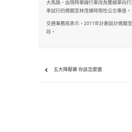
大馬路，由現時單線行車改為雙線單向行
季試行的媽閣至林茂塘時限性公交專道。
交通事務局表示，2011年計劃設計媽閣至
段。
文
五大降壓藥 你該怎麼選
章
導
覽