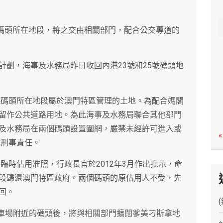
c
h
5號碼頭所在地段，將之交由相關部門，配合公交專道的
計劃，海事及水務局昨日收回內港23號和25號碼頭地
5號碼頭所在地段屬於澳門特區管理的土地。為配合媽閣
留作公共道路用地。為此海事及水務局聯合其他部門
及水務局在兩個碼頭設置圍網，嚴禁未經許可進入或
«
究刑事責任。
碼頭的臨時佔用准照，行政長官於2012年3月作出批示，命
段歸還澳門特區政府。兩個碼頭的原佔用人不受，先
回。
停車場附近的碼頭後，將與相關部門擴闊爹美刁斯拿地