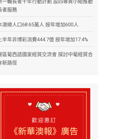
新一輪長者十年行動計劃 設四專責小組推動
長者服務
本澳總人口68.65萬人 按年增加600人
上半年非博彩消費444.7億 按年增加17.4%
灣區葡西語國家經貿交流會 探討中葡經貿合
作新路徑