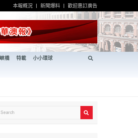
本報概況
新聞爆料
歡迎惠訂廣告
峽橋
特載
小小環球
S