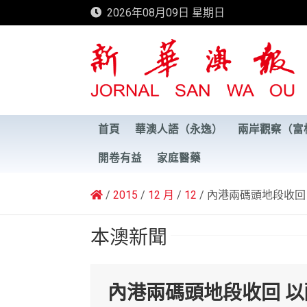
Skip
2026年08月09日 星期日
to
content
新華澳報
首頁
華澳人語（永逸）
兩岸觀察（富
開卷有益
家庭醫藥
2015
12 月
12
內港兩碼頭地段收回
本澳新聞
內港兩碼頭地段收回 