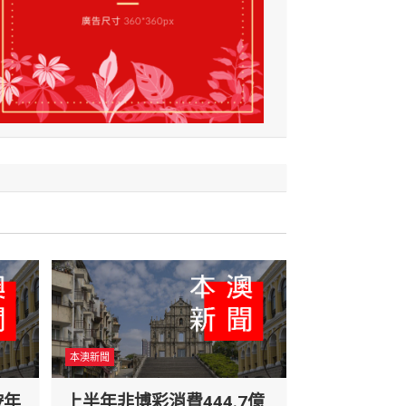
本澳新聞
按年
上半年非博彩消費444.7億