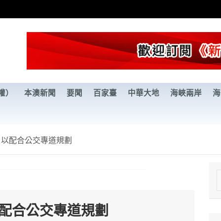
權）
本澳新聞
要聞
百家臺
中華大地
海峽兩岸
海
 以配合公交專道規劃
e
a
以配合公交專道規劃
r