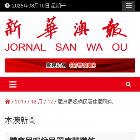
Skip
2026年08月10日 星期一
to
content
新華澳報
2015
12 月
12
體育局吸納民署康體職能
本澳新聞