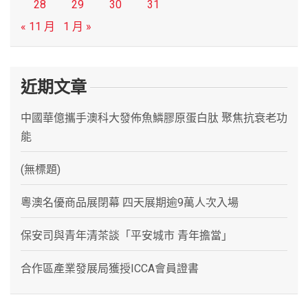
28
29
30
31
« 11 月
1 月 »
近期文章
中國華億攜手澳科大發佈魚鱗膠原蛋白肽 聚焦抗衰老功
能
(無標題)
粵澳名優商品展閉幕 四天展期逾9萬人次入場
保安司與青年清茶談「平安城市 青年擔當」
合作區產業發展局獲授ICCA會員證書