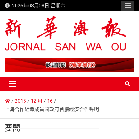
Skip
2026年08月08日 星期六
to
content
新華澳報
2015
12 月
16
上海合作組織成員國政府首腦經濟合作聲明
要聞