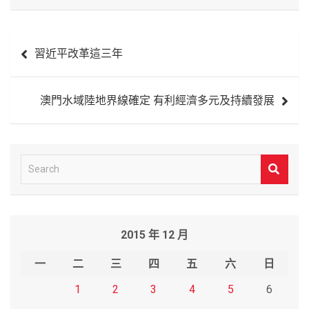
文
習近平改革這三年
章
導
澳門水域陸地界線確定 有利經濟多元及持續發展
覽
S
e
a
r
2015 年 12 月
c
h
一
二
三
四
五
六
日
1
2
3
4
5
6