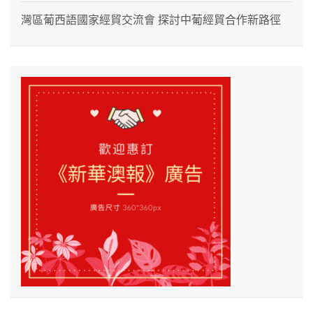
灣區葡西語國家經貿交流會 探討中葡經貿合作新路徑