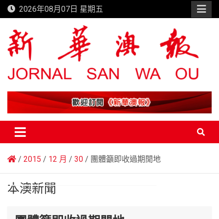
Skip
2026年08月07日 星期五
to
content
新華澳報
2015
12 月
30
團體籲即收過期閒地
本澳新聞