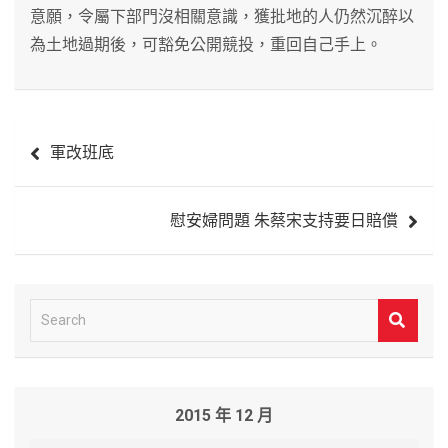
意願，令屬下部門沒相關意識，獲批地的人仍然沉醉以
為土地過期後，可豁免公開競投，重回自己手上。
文
軍改班底
章
導
慰安婦問題 朱蔡宋支持要日賠償
覽
S
e
a
r
2015 年 12 月
c
h