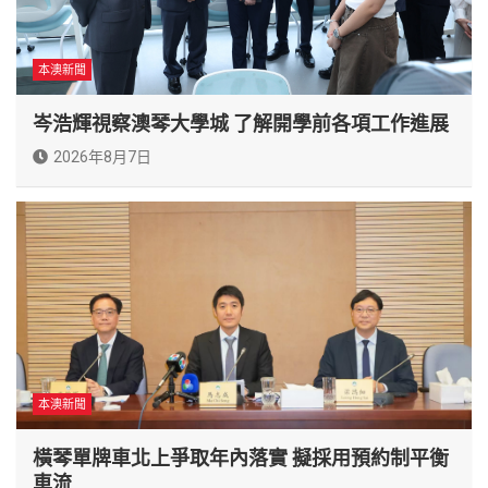
本澳新聞
岑浩輝視察澳琴大學城 了解開學前各項工作進展
2026年8月7日
本澳新聞
橫琴單牌車北上爭取年內落實 擬採用預約制平衡
車流