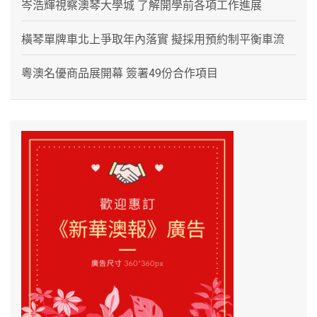
岑浩輝視察澳琴大學城 了解開學前各項工作進展
橫琴單牌車北上爭取年內落實 擬採用預約制平衡車流
粵澳名優商品展開幕 簽署49份合作項目