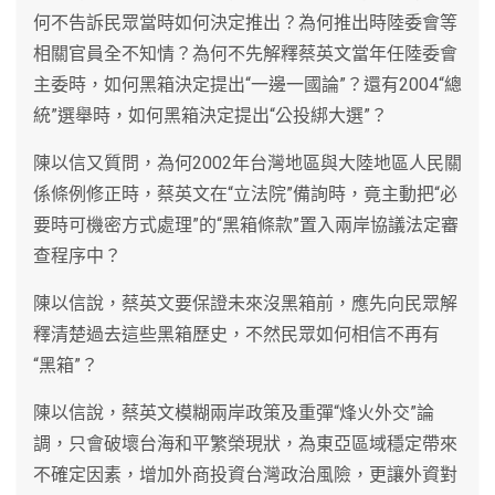
何不告訴民眾當時如何決定推出？為何推出時陸委會等
相關官員全不知情？為何不先解釋蔡英文當年任陸委會
主委時，如何黑箱決定提出“一邊一國論”？還有2004“總
統”選舉時，如何黑箱決定提出“公投綁大選”？
陳以信又質問，為何2002年台灣地區與大陸地區人民關
係條例修正時，蔡英文在“立法院”備詢時，竟主動把“必
要時可機密方式處理”的“黑箱條款”置入兩岸協議法定審
查程序中？
陳以信說，蔡英文要保證未來沒黑箱前，應先向民眾解
釋清楚過去這些黑箱歷史，不然民眾如何相信不再有
“黑箱”？
陳以信說，蔡英文模糊兩岸政策及重彈“烽火外交”論
調，只會破壞台海和平繁榮現狀，為東亞區域穩定帶來
不確定因素，增加外商投資台灣政治風險，更讓外資對