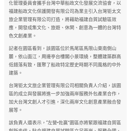
化管理委員會攜手台灣中華船政文化發展交流協會，以
福建船政文化保護開發有限公司為業主引入台灣钜太文
旅企業管理有限公司打造，將藉助福建自貿試驗區效
應，開發成集文化、旅遊、休閑、創意為一體的台灣特
色文創產業。
記者在園區看到，該園區位於馬尾區馬限山東南側山
麓，依山面江，周邊亭台樓閣小景環繞，整體建築群高
低錯落有致，匯聚了船政特定歷史時期不同風格的中外
建築。
台灣钜太文旅企業管理有限公司相關負責人介紹，該園
區的成立與發展將進一步加強兩岸服務外包產業合作，
加大台灣文創人才引進，深化兩岸文化創意產業融合發
展等。
該負責人還表示，“左營•佐贏”園區亦將緊跟福建自貿區
創新步伐，貼合福建自貿試驗區立足兩岸、服務全國、