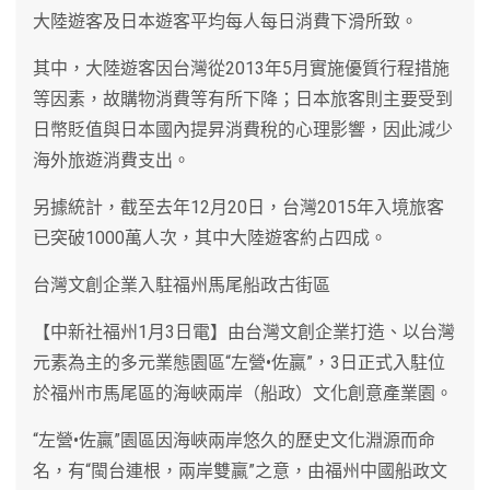
大陸遊客及日本遊客平均每人每日消費下滑所致。
其中，大陸遊客因台灣從2013年5月實施優質行程措施
等因素，故購物消費等有所下降；日本旅客則主要受到
日幣貶值與日本國內提昇消費稅的心理影響，因此減少
海外旅遊消費支出。
另據統計，截至去年12月20日，台灣2015年入境旅客
已突破1000萬人次，其中大陸遊客約占四成。
台灣文創企業入駐福州馬尾船政古街區
【中新社福州1月3日電】由台灣文創企業打造、以台灣
元素為主的多元業態園區“左營•佐贏”，3日正式入駐位
於福州市馬尾區的海峽兩岸（船政）文化創意產業園。
“左營•佐贏”園區因海峽兩岸悠久的歷史文化淵源而命
名，有“閩台連根，兩岸雙贏”之意，由福州中國船政文