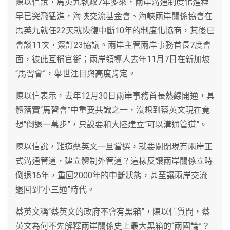
陳以信說，馬英九執政7年多來，兩岸溝通制度化進程
早已突飛猛進，海峽交流基金會、海峽兩岸關係協會在
馬英九就任22天就恢復中斷10年的制度化協商，其後已
會談11次，簽訂23協議。兩岸主管兩岸事務首長7度會
面，彼此互稱官銜；兩岸領導人去年11月7日在新加坡
“馬習會”，舉世注目與高度肯定。
陳以信表示，去年12月30日兩岸事務首長熱線開通，具
體落實“馬習會”中重要共識之一，沒想到蔡英文現在竟
想“倒退一萬步”，只說要和大陸建立“可以溝通管道”。
陳以信說，難道蔡英文一旦當選，就要關閉現有兩岸正
式溝通管道，建立體制外管道？這樣反讓兩岸關係立時
倒退16年，重回2000年的中斷狀態，甚至讓兩岸交流
退回到“小三通”時代。
蔡英文稱“蔡英文的政府不會有黑箱”，陳以信質問，蔡
英文為何不先解釋兩岸關係史上最大黑箱的“兩國論”？