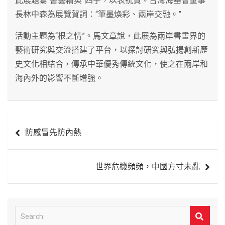
此展題寫“書藝精英”四字，以表祝賀。台灣海基會董事
長林中森為展覽賀詞：“筆墨煥彩、兩岸交融。”
活動主題為“根之情”。馬文章說，此展為兩岸書畫界的
藝術研究與交流搭建了平台，以探討研究與弘揚創新歷
史文化相結合，傳承中華優秀傳統文化，使之在兩岸和
海內外的影響不斷增強。
文
防感冒先防內熱
章
導
世界危機頻頻，中國方寸未亂
覽
S