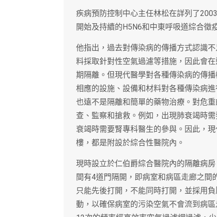
疾病預防控制中心主任林松在詳列了2003年
開始及持續的H5N6和中東呼吸道綜合
他指出，過去對傳染病的傳播方式認識不
料採取針對性空氣過濾等措施，因此會在
期隔離。但現代醫學對各種傳染病的傳播
相應的設施、設備和材料對各種傳染病進
也遠不是隔離和簡單的藥物治療。對危重
查、監察和搶救。例如，出現肺衰竭時需
衰竭時需要腎專科醫生的參與。因此，現
樓，都是附設於綜合性醫院內。
現時設立於仁伯爵綜合醫院內的隔離病房
間有4道門隔開，即病室和病區走廊之間
只能先後打開，不能同時打開，並採用負
動，以確保病室的污染空氣不會流到病區