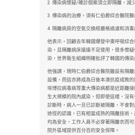
2. 傳染病懷疑/確診個案須立即隔離，
3. 傳染病的治療，須有仁伯爵綜合醫院
4. 隔離病房的空氣交換經嚴格過濾和消
他表示，回顧去年韓國爆發中東呼吸綜合
染，且隔離病床遠遠不足使用，很多懷疑
染，世界衛生組織明確批評了韓國的傳染
他強調，現時仁伯爵綜合醫院雖設有隔離
設備，而這亦將成為日後本澳抗疫成敗的
埃博拉病毒病等重大傳染病都是近距離接
生大規模的院內感染，但即使這樣，沒有
診斷時，病人一旦已診斷被隔離，不會對
途徑的認識，已有相當成熟的隔離技術、
均為安全，工作人員不必穿著隔離衣而可
院外區域提供百分百的安全保障。