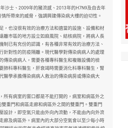
沙士、2009年的豬流感、2013年的H7N9及自去年
徵疫情所帶來的威脅，強調興建傳染病大樓的迫切性。
足，也沒很有效的治療方法和適當的設施、設備和材
遠離巿區的地方設立如麻風院、結核病院，將病人長
機制已有充份的認識，有各種非常有效的治療方法、
行針對性的防疫隔離。現代醫學對傳染病病人的處理
的傳染病病人，需要各種專科醫生和複雜設備的檢
要肺科專科醫生，肝衰竭時需要消化科專科醫生，腎
代醫學承擔傳染病病人救治的傳染病房或傳染病大
，所有病室的窗口都是不能打開的，病室和病區外之
的雙重門和病區走廊和病區外之間的雙重門。雙重門
壓設計，即空氣只能由外向內流動，不能由內向外流
走廊及病區外。病室內的大部分空氣會以至少每小時