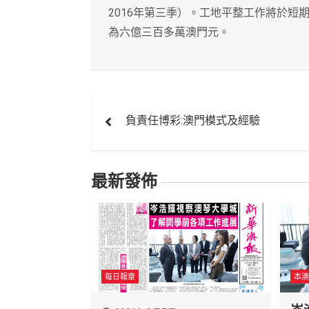
2016年第三季）。工地平整工作將於短
為六億三百多萬澳門元。
文
負責任博彩:澳門模式及經驗
章
導
最新發佈
覽
每日報章
本澳