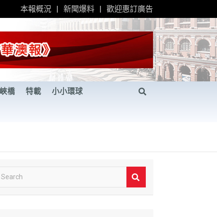
本報概況
新聞爆料
歡迎惠訂廣告
峽橋
特載
小小環球
S