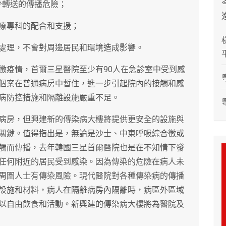
減少轉送的傳播危險；
醫療專科的配合和支援；
毒處理，不會對周邊居民和環境造成影響。
徵疫情，首爾三星醫院至少有90人在急診室中受到感
個案在普通病房中暫住，進一步引起院內的接觸和感
病防控措施和隔離設施嚴重不足。
病房，但興建新的傳染病大樓將提供更安全的設施與
關鍵。值得指出是，無論是沙士、中東呼吸綜合徵或
觸而傳播，去年韓國三星首爾醫院也是在不知情下發
任何附近的居民受到感染。因為傳染的危險在病人未
周圍人士有傳染風險。現代醫院對各種傳染病的傳播
設施和材料，病人在隔離病房內隔離時，病區外區域
以自由飲食和活動。新興建的傳染病大樓將為醫院及