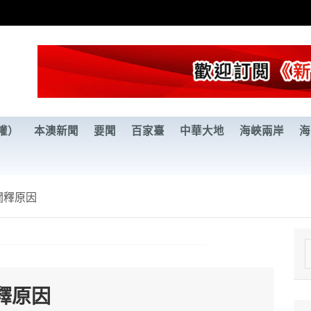
權）
本澳新聞
要聞
百家臺
中華大地
海峽兩岸
海
闡釋原因
e
a
釋原因
r