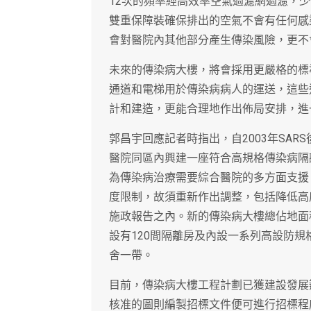
12次的頻率經高效率空氣過濾網過濾，
雙重保障裝確保排出的空氣不會有任何感
會對醫院內其他部分產生傳染風險，更不
未來的傳染病大樓，將會採用更嚴格的標
通道和電梯用於傳染病病人的運送，這些
計和建造，更能合理地作出佈局安排，進
郭昌宇回應記者時指出，自2003年SA
醫院同區內興建一座符合高規格傳染病隔
為傳染病治療需要綜合醫院的多方面支援
度限制，故須重新作出調整，包括降低高
施政報告之內。新的傳染病大樓總佔地面積
設有120間隔離房及內設一系列高設防
舍一帶。
目前，傳染病大樓工程計劃已獲建設發展
核准的圖則編製招標文件便可進行招標程