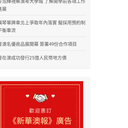
岑浩輝視察澳琴大學城 了解開學前各項工作
進展
橫琴單牌車北上爭取年內落實 擬採用預約制
平衡車流
粵澳名優商品展開幕 簽署49份合作項目
粵在澳成功發行25億人民幣地方債