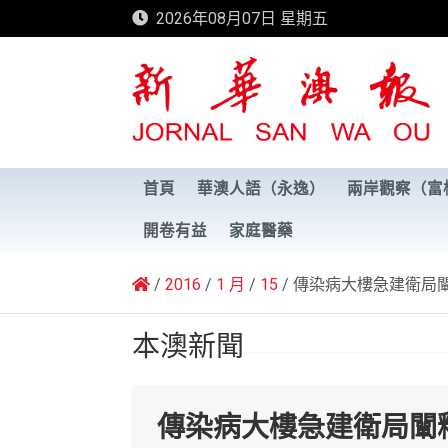
Skip
2026年08月07日 星期五
to
content
新華澳報
首頁
華澳人語（永逸）
兩岸觀察（富
開卷有益
家庭醫藥
2016
1 月
15
傳染病大樓急建衛局
本澳新聞
傳染病大樓急建衛局闡