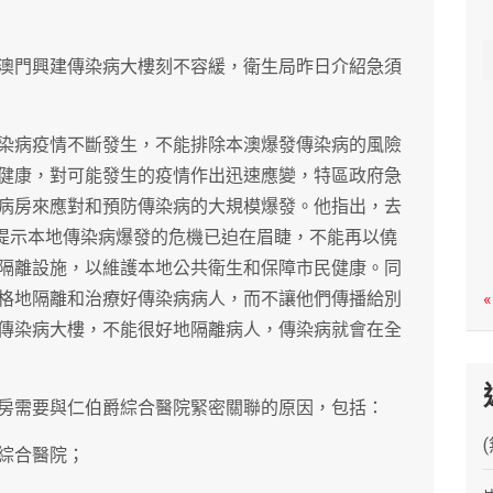
c
h
澳門興建傳染病大樓刻不容緩，衛生局昨日介紹急須
染病疫情不斷發生，不能排除本澳爆發傳染病的風險
健康，對可能發生的疫情作出迅速應變，特區政府急
病房來應對和預防傳染病的大規模爆發。他指出，去
正提示本地傳染病爆發的危機已迫在眉睫，不能再以僥
隔離設施，以維護本地公共衛生和保障市民健康。同
格地隔離和治療好傳染病病人，而不讓他們傳播給別
«
傳染病大樓，不能很好地隔離病人，傳染病就會在全
房需要與仁伯爵綜合醫院緊密關聯的原因，包括：
爵綜合醫院；