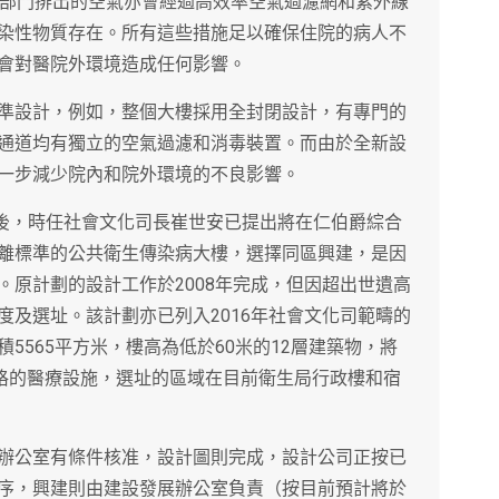
少部門排出的空氣亦會經過高效率空氣過濾網和紫外線
染性物質存在。所有這些措施足以確保住院的病人不
會對醫院外環境造成任何影響。
準設計，例如，整個大樓採用全封閉設計，有專門的
通道均有獨立的空氣過濾和消毒裝置。而由於全新設
一步減少院內和院外環境的不良影響。
RS後，時任社會文化司長崔世安已提出將在仁伯爵綜合
離標準的公共衛生傳染病大樓，選擇同區興建，是因
。原計劃的設計工作於2008年完成，但因超出世遺高
度及選址。該計劃亦已列入2016年社會文化司範疇的
5565平方米，樓高為低於60米的12層建築物，將
規格的醫療設施，選址的區域在目前衛生局行政樓和宿
辦公室有條件核准，設計圖則完成，設計公司正按已
序，興建則由建設發展辦公室負責（按目前預計將於