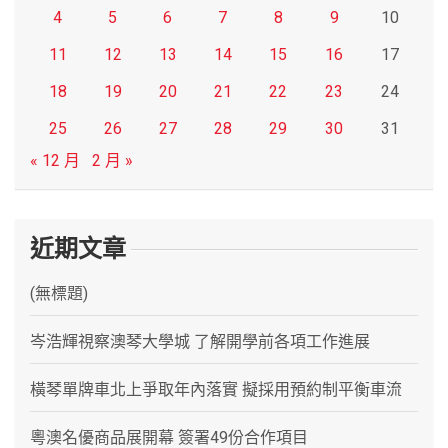
4
5
6
7
8
9
10
11
12
13
14
15
16
17
18
19
20
21
22
23
24
25
26
27
28
29
30
31
« 12 月
2 月 »
近期文章
(無標題)
岑浩輝視察澳琴大學城 了解開學前各項工作進展
橫琴單牌車北上爭取年內落實 擬採用預約制平衡車流
粵澳名優商品展開幕 簽署49份合作項目