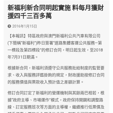
新福利新合同明起實施 料每月獲財
援四千三百多萬
2016年1月15日
【本報訊】特區政府與澳門新福利公共汽車有限公司
(下簡稱“新福利”)昨日簽署“道路集體客運公共服務—第
一標段及第四標段”的修訂合同，明日起生效，至2018
年7月31日期滿。
根據新合同，新福利須遵守公共服務批給制度的監管要
求、收入與服務評鑑掛鉤的規定，財政援助按修訂合同
的服務價值與票款收入預計值之差額計算。
修訂合同訂定了新福利的營運機制與其餘兩巴相若，根
據“政府主導、市場運作”模式，政府保持開闢和調整路
線、訂定服務班次等方面的主導權，繼續推行低票價及