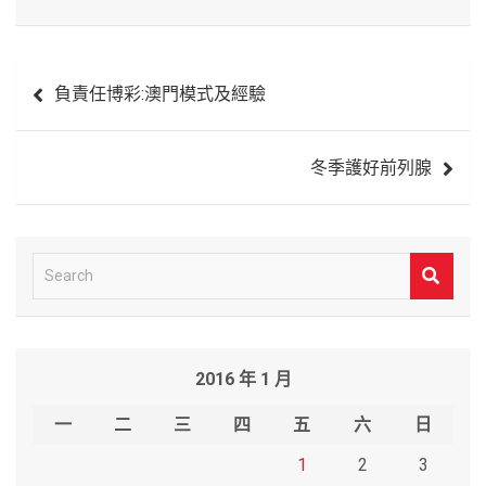
文
負責任博彩:澳門模式及經驗
章
導
冬季護好前列腺
覽
S
e
a
r
2016 年 1 月
c
h
一
二
三
四
五
六
日
1
2
3