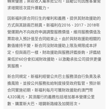
轉乘優惠；票款收入屬承批公司，鼓勵公司因應客量需
求增開班次提升運載力。
因新福利原合同衍生的權利和義務，提供其財政援助的
方式與其餘兩巴稍異。新福利在2016、2017、2018年
營運期內不向政府申請調整服務價值，維持服務價值及
票款收入預計值至合同結束止。由於與財政援助相關的
數值維持不變，新合同沒財政援助上限及規限成本評
定。但與兩巴一樣，財政援助與服務評鑑掛鉤，評鑑結
果低於60分會扣減財政援助，以激勵承批公司提供更優
質服務。
新合同規定，新福利經營公共巴士服務須自行負責及承
擔風險，並按公共服務批給制度接受政府監管。預計新
合同實施初期，新福利每月可獲財政援助約澳門幣
4,320萬元，其須履行的義務包括增加基本營運公里
數、購置新大巴、增闢新路線及加開班次。