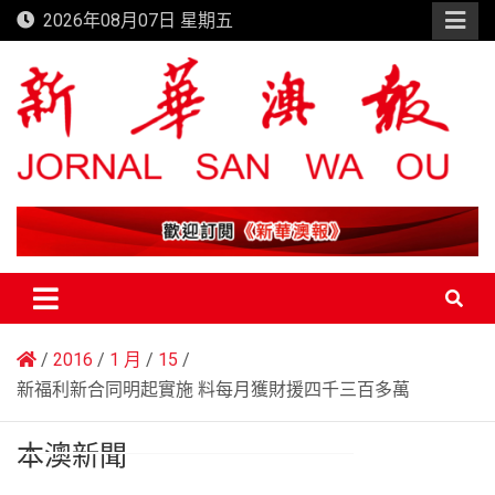
Skip
2026年08月07日 星期五
to
content
新華澳報
2016
1 月
15
新福利新合同明起實施 料每月獲財援四千三百多萬
本澳新聞